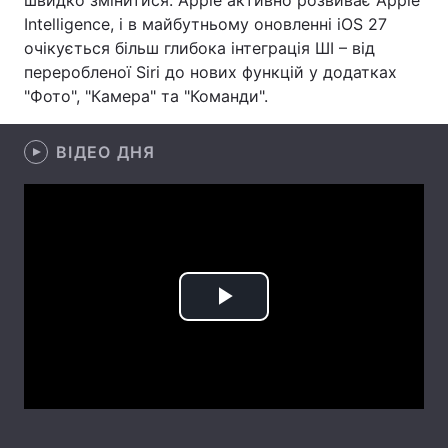
швидко змінитися. Apple активно розвиває Apple
Intelligence, і в майбутньому оновленні iOS 27
Лонгріди
очікується більш глибока інтеграція ШІ – від
переробленої Siri до нових функцій у додатках
Відео з Youtube
Статті
"Фото", "Камера" та "Команди".
Інтерв'ю
Думки
ВІДЕО ДНЯ
Архів
Вакансії
Контакти
Послуги
Play
Video