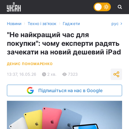
›
›
Новини
Техно і зв'язок
Гаджети
рус
"Не найкращий час для
покупки": чому експерти радять
зачекати на новий дешевий iPad
ДЕНИС ПОНОМАРЕНКО
13:37, 16.05.26
2 хв.
7323
Підпишіться на нас в Google