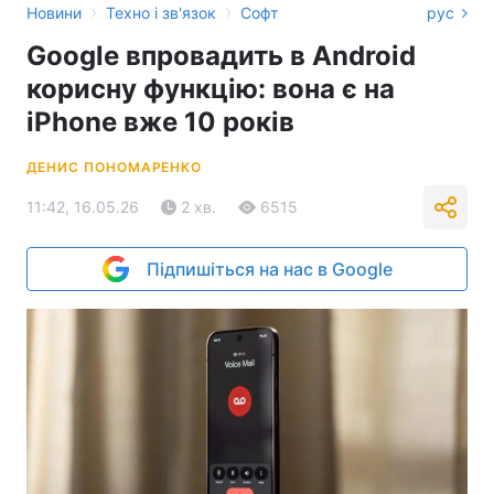
›
›
Новини
Техно і зв'язок
Софт
рус
Google впровадить в Android
корисну функцію: вона є на
iPhone вже 10 років
ДЕНИС ПОНОМАРЕНКО
11:42, 16.05.26
2 хв.
6515
Підпишіться на нас в Google