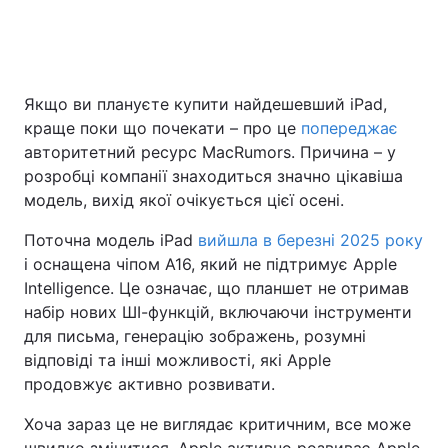
Головна
Війна
Якщо ви плануєте купити найдешевший iPad,
краще поки що почекати – про це
попереджає
Україна
Політика
авторитетний ресурс MacRumors. Причина – у
Економіка
Світ
розробці компанії знаходиться значно цікавіша
модель, вихід якої очікується цієї осені.
Спорт
Наука
Поточна модель iPad
вийшла в березні 2025 року
Техно і зв'язок
Лайт
і оснащена чіпом A16, який не підтримує Apple
Intelligence. Це означає, що планшет не отримав
Зброя
Інциденти
набір нових ШІ-функцій, включаючи інструменти
для письма, генерацію зображень, розумні
Здоров'я
Туризм
відповіді та інші можливості, які Apple
продовжує активно розвивати.
Цікавинки
Погода
Хоча зараз це не виглядає критичним, все може
Екологія
Регіони