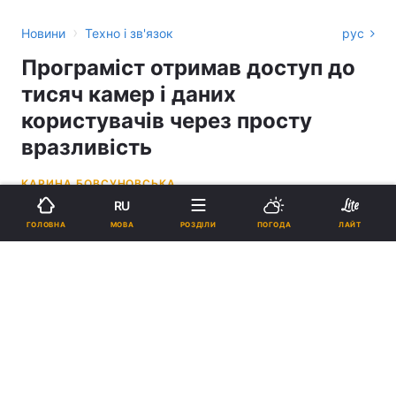
›
Новини
Техно і зв'язок
рус
Програміст отримав доступ до
тисяч камер і даних
користувачів через просту
вразливість
КАРИНА БОВСУНОВСЬКА
RU
10:46, 16.05.26
3 хв.
2708
МОВА
ГОЛОВНА
РОЗДІЛИ
ПОГОДА
ЛАЙТ
Підпишіться на нас в Google