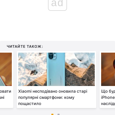
ad
ЧИТАЙТЕ ТАКОЖ:
лювати
Xiaomi несподівано оновила старі
Що буд
шні
популярні смартфони: кому
iPhone
пощастило
наслід