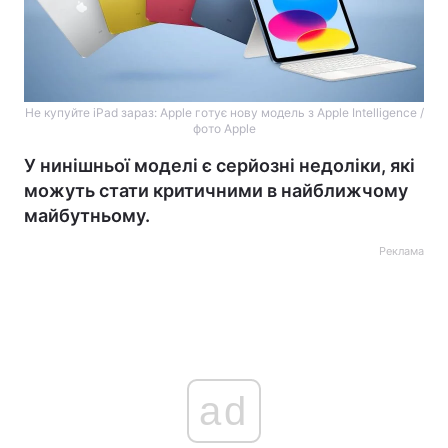
Не купуйте iPad зараз: Apple готує нову модель з Apple Intelligence /
фото Apple
У нинішньої моделі є серйозні недоліки, які
можуть стати критичними в найближчому
майбутньому.
Реклама
ad