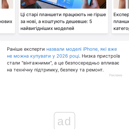
Ці старі планшети працюють не гірше
Експер
інових
за нові, а коштують дешевше: 5
планше
найвигідніших моделей
катего
Раніше експерти
назвали моделі iPhone, які вже
не можна купувати у 2026 році
. Низка пристроїв
стали "вінтажними", а це безпосередньо впливає
на технічну підтримку, безпеку та ремонт.
Реклама
ad