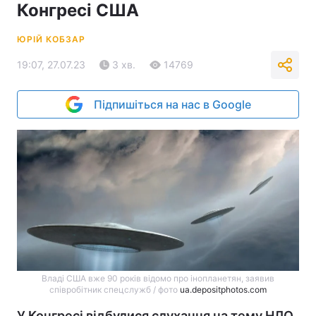
Конгресі США
ЮРІЙ КОБЗАР
19:07, 27.07.23
3 хв.
14769
Підпишіться на нас в Google
Владі США вже 90 років відомо про інопланетян, заявив
співробітник спецслужб / фото
ua.depositphotos.com
У Конгресі відбулися слухання на тему НЛО.