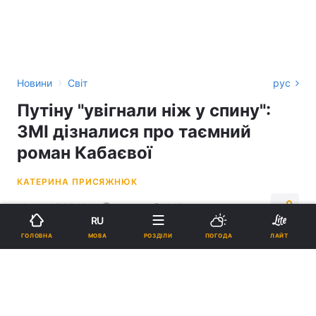
›
Новини
Світ
рус
Путіну "увігнали ніж у спину":
ЗМІ дізналися про таємний
роман Кабаєвої
КАТЕРИНА ПРИСЯЖНЮК
18:44, 27.07.23
2 хв.
92744
RU
МОВА
ГОЛОВНА
РОЗДІЛИ
ПОГОДА
ЛАЙТ
Підпишіться на нас в Google