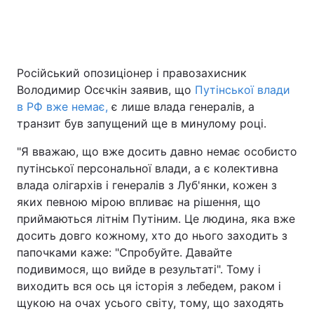
Головна
Війна
Російський опозиціонер і правозахисник
Володимир Осєчкін заявив, що
Путінської влади
Україна
Політика
в РФ вже немає,
є лише влада генералів, а
Економіка
Світ
транзит був запущений ще в минулому році.
"Я вважаю, що вже досить давно немає особисто
Спорт
Наука
путінської персональної влади, а є колективна
Техно і зв'язок
Лайт
влада олігархів і генералів з Луб'янки, кожен з
яких певною мірою впливає на рішення, що
Зброя
Інциденти
приймаються літнім Путіним. Це людина, яка вже
досить довго кожному, хто до нього заходить з
Здоров'я
Туризм
папочками каже: "Спробуйте. Давайте
подивимося, що вийде в результаті". Тому і
Цікавинки
Погода
виходить вся ось ця історія з лебедем, раком і
щукою на очах усього світу, тому, що заходять
Екологія
Регіони