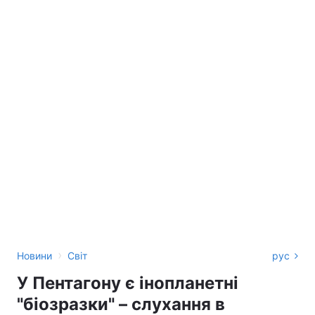
›
Новини
Світ
рус
У Пентагону є інопланетні
"біозразки" – слухання в