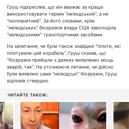
Груш підкреслив, що він вважає за краще
використовувати термін "нелюдський", а не
"інопланетний". За його словами, крім
"нелюдських" біозразків влада США заволоділа
"нелюдськими" транспортними засобами.
На запитання, чи були також знайдені "пілоти, які
пілотували цей корабель", Груш сказав, що
"біозразки прийшли з деяких виявлених місць
аварій, так". На уточнююче питання, чи дійсно
були виявлені саме "нелюдські" біозразки, Груш
відповів ствердно.
ЧИТАЙТЕ ТАКОЖ: