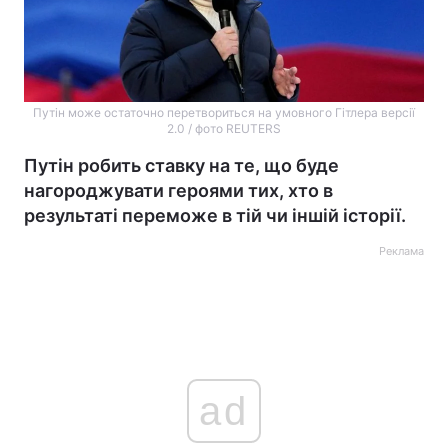
Путін може остаточно перетвориться на умовного Гітлера версії
2.0 / фото REUTERS
Путін робить ставку на те, що буде
нагороджувати героями тих, хто в
результаті переможе в тій чи іншій історії.
Реклама
ad