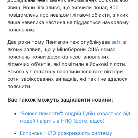
досліджень невпізнаних аномальних об'єктів або
явищ. Вони зізналися, що вивчили понад 800
повідомлень про невідомі літаючі об'єкти, з яких
лише невелика частина не піддається науковому
поясненню.
Два роки тому Пентагон теж опублікував
звіт
, в
якому заявив, що у Міноборони США немає
пояснень появи десятків невстановлених
літаючих об'єктів, які помітили військові пілоти.
Всього у Пентагону накопичилося вже півтори
сотні зафіксованих випадків, які так і не вдалося
пояснити.
Вас також можуть зацікавити новини:
"Боюся померти": Андрій Губін ховається від
людей і вірить в НЛО (фото, відео)
Естонські НЛО розкривають систему