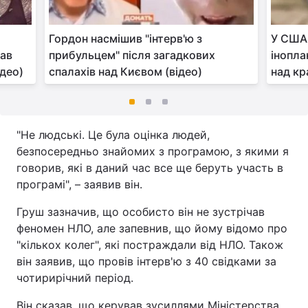
Гордон насмішив "інтерв'ю з
У США
зав
прибульцем" після загадкових
інопла
ідео)
спалахів над Києвом (відео)
над кр
"Не людські. Це була оцінка людей,
безпосередньо знайомих з програмою, з якими я
говорив, які в даний час все ще беруть участь в
програмі", – заявив він.
Груш зазначив, що особисто він не зустрічав
феномен НЛО, але запевнив, що йому відомо про
"кількох колег", які постраждали від НЛО. Також
він заявив, що провів інтерв'ю з 40 свідками за
чотирирічний період.
Він сказав, що керував зусиллями Міністерства