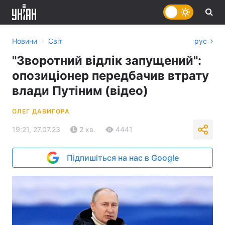
›
Новини
Світ
рус
"Зворотний відлік запущений":
опозиціонер передбачив втрату
влади Путіним (відео)
ОЛЕГ ДАВИГОРА
19:21, 27.07.23
2 хв.
4441
Підпишіться на нас в Google