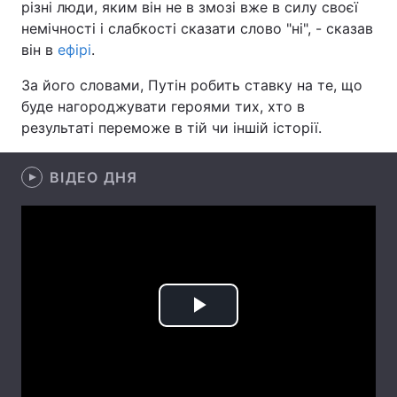
різні люди, яким він не в змозі вже в силу своєї
немічності і слабкості сказати слово "ні", - сказав
Лонгріди
він в
ефірі
.
Відео з Youtube
Статті
За його словами, Путін робить ставку на те, що
буде нагороджувати героями тих, хто в
Інтерв'ю
Думки
результаті переможе в тій чи іншій історії.
Архів
Вакансії
ВІДЕО ДНЯ
Контакти
Послуги
Play
Video