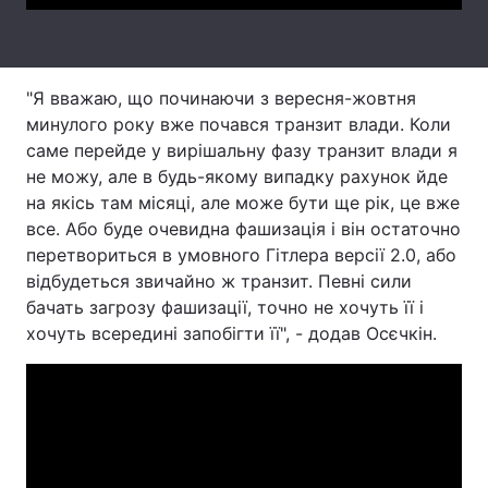
Тема оформлення
"Я вважаю, що починаючи з вересня-жовтня
минулого року вже почався транзит влади. Коли
саме перейде у вирішальну фазу транзит влади я
не можу, але в будь-якому випадку рахунок йде
на якісь там місяці, але може бути ще рік, це вже
все. Або буде очевидна фашизація і він остаточно
перетвориться в умовного Гітлера версії 2.0, або
відбудеться звичайно ж транзит. Певні сили
бачать загрозу фашизації, точно не хочуть її і
хочуть всередині запобігти її", - додав Осєчкін.