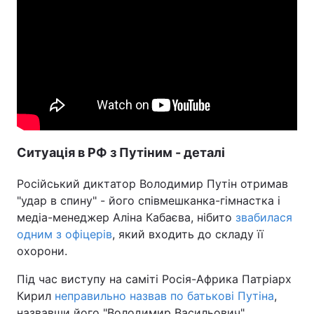
Ситуація в РФ з Путіним - деталі
Російський диктатор Володимир Путін отримав
"удар в спину" - його співмешканка-гімнастка і
медіа-менеджер Аліна Кабаєва, нібито
звабилася
одним з офіцерів
, який входить до складу її
охорони.
Під час виступу на саміті Росія-Африка Патріарх
Кирил
неправильно назвав по батькові Путіна
,
назвавши його "Володимир Васильович".