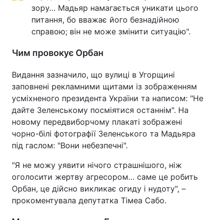
зору… Мадьяр намагається уникати цього
питання, бо вважає його безнадійною
справою; він не може змінити ситуацію".
Чим провокує Орбан
Видання зазначило, що вулиці в Угорщині
заповнені рекламними щитами із зображенням
усміхненого президента України та написом: "Не
дайте Зеленському посміятися останнім". На
новому передвиборчому плакаті зображені
чорно-білі фотографії Зеленського та Мадьяра
під гаслом: "Вони небезпечні".
"Я не можу уявити нічого страшнішого, ніж
оголосити жертву агресором… саме це робить
Орбан, це дійсно викликає огиду і нудоту", –
прокоментувала депутатка Тімеа Сабо.