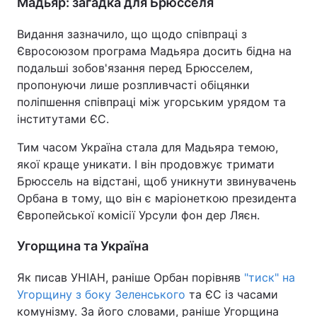
Мадьяр: загадка для Брюсселя
Видання зазначило, що щодо співпраці з
Євросоюзом програма Мадьяра досить бідна на
подальші зобов'язання перед Брюсселем,
пропонуючи лише розпливчасті обіцянки
поліпшення співпраці між угорським урядом та
інститутами ЄС.
Тим часом Україна стала для Мадьяра темою,
якої краще уникати. І він продовжує тримати
Брюссель на відстані, щоб уникнути звинувачень
Орбана в тому, що він є маріонеткою президента
Європейської комісії Урсули фон дер Ляєн.
Угорщина та Україна
Як писав УНІАН, раніше Орбан порівняв
"тиск" на
Угорщину з боку Зеленського
та ЄС із часами
комунізму. За його словами, раніше Угорщина