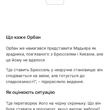
Що каже Орбан
Орбан же намагався представити Мадьяра як
зрадника, пов'язаного з Брюсселем і Києвом, але
це йому не вдалося.
"Це ставить Брюссель у незручне становище: він
сподівається на зміни, але готується до
спадкоємності", – підкреслило видання.
Як оцінюють ситуацію
"Це перетворює його на чорну скриньку. Що він
буде ставити в пріоритет, якщо виграє вибори?