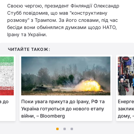
Своєю чергою, президент Фінляндії Олександр
Стубб повідомив, що мав "конструктивну
розмову" з Трампом. За його словами, під час
бесіди вони обмінялися думками щодо НАТО,
Ірану та України.
ЧИТАЙТЕ ТАКОЖ:
а до
Поки увага прикута до Ірану, РФ та
Енерге
Україна готуються до нового етапу
заклик
війни, – Bloomberg
дому, –