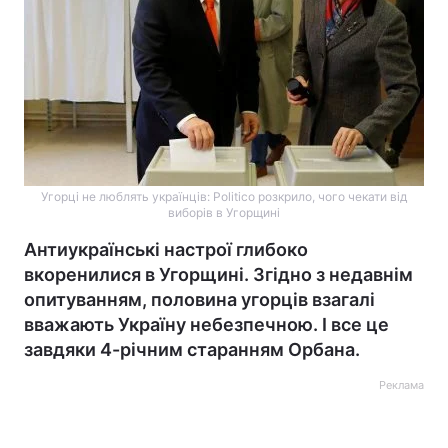
Угорці не люблять українців: Politico розкрило, чого чекати від
виборів в Угорщині
Антиукраїнські настрої глибоко
вкоренилися в Угорщині. Згідно з недавнім
опитуванням, половина угорців взагалі
вважають Україну небезпечною. І все це
завдяки 4-річним старанням Орбана.
Реклама