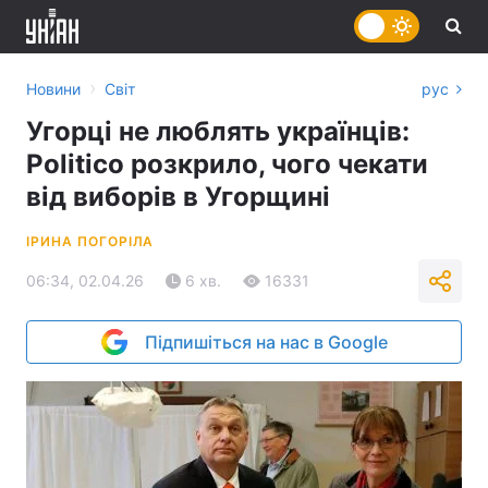
›
Новини
Світ
рус
Угорці не люблять українців:
Politico розкрило, чого чекати
від виборів в Угорщині
ІРИНА ПОГОРІЛА
06:34, 02.04.26
6 хв.
16331
Підпишіться на нас в Google