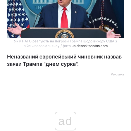
Як у НАТО реагують на погрози Трампа щодо виходу США з
військового альянсу / фото
ua.depositphotos.com
Неназваний європейський чиновник назвав
заяви Трампа "днем сурка".
Реклама
ad