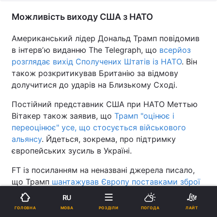
Можливість виходу США з НАТО
Американський лідер Дональд Трамп повідомив
в інтервʼю виданню The Telegraph, що
всерйоз
розглядає вихід Сполучених Штатів із НАТО
. Він
також розкритикував Британію за відмову
долучитися до ударів на Близькому Сході.
Постійний представник США при НАТО Меттью
Вітакер також заявив, що
Трамп "оцінює і
переоцінює" усе, що стосується військового
альянсу
. Йдеться, зокрема, про підтримку
європейських зусиль в Україні.
FT із посиланням на неназвані джерела писало,
що Трамп
шантажував Європу поставками зброї
для України
в рамках проєкту PURL, аби змусити
RU
країни допомогти йому в розблокуванні
МОВА
ГОЛОВНА
РОЗДІЛИ
ПОГОДА
ЛАЙТ
Ормузької протоки.