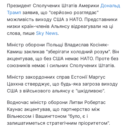
Президент Сполучених Штатів Америки
Дональд
Трамп
заявив, що "серйозно розглядає"
можливість виходу США з НАТО. Представники
низки країн-членів Альянсу відреагували на ці
слова, пише
Sky News
.
Міністр оборони Польщі Владислав Косіняк-
Камиш закликав "зберігати холодний розум". Він
акцентував, що без США немає НАТО. Проте без
союзників немає і сильних Сполучених Штатів.
Міністр закордонних справ Естонії Маргус
Цахкна стверджує, що будь-яка загроза виходу
США з військового альянсу є "шкідливою".
Водночас міністр оборони Литви Робертас
Каунас акцентував, що партнерство між
Вільнюсом і Вашингтоном "було, є і
залишатиметься стратегічним пріоритетом".