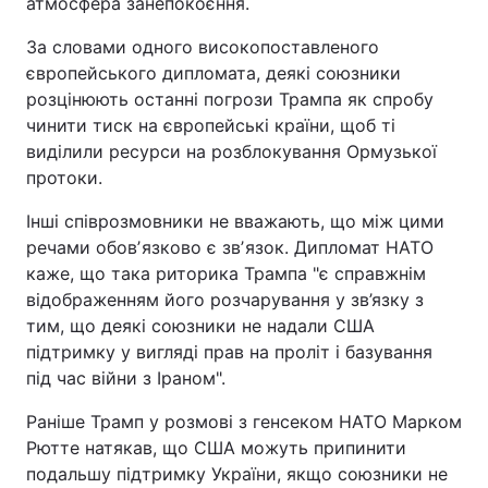
атмосфера занепокоєння.
За словами одного високопоставленого
європейського дипломата, деякі союзники
розцінюють останні погрози Трампа як спробу
чинити тиск на європейські країни, щоб ті
виділили ресурси на розблокування Ормузької
протоки.
Інші співрозмовники не вважають, що між цими
речами обовʼязково є звʼязок. Дипломат НАТО
каже, що така риторика Трампа "є справжнім
відображенням його розчарування у зв’язку з
тим, що деякі союзники не надали США
підтримку у вигляді прав на проліт і базування
під час війни з Іраном".
Раніше Трамп у розмові з генсеком НАТО Марком
Рютте натякав, що США можуть припинити
подальшу підтримку України, якщо союзники не