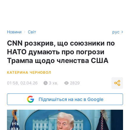
›
Новини
Світ
рус
CNN розкрив, що союзники по
НАТО думають про погрози
Трампа щодо членства США
КАТЕРИНА ЧЕРНОВОЛ
01:58, 02.04.26
3 хв.
2829
Підпишіться на нас в Google