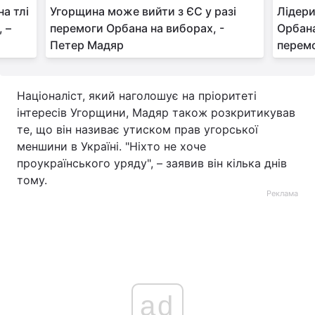
на тлі
Угорщина може вийти з ЄС у разі
Лідери
 –
перемоги Орбана на виборах, -
Орбана
Петер Мадяр
перемо
Націоналіст, який наголошує на пріоритеті
інтересів Угорщини, Мадяр також розкритикував
те, що він називає утиском прав угорської
меншини в Україні. "Ніхто не хоче
проукраїнського уряду", – заявив він кілька днів
тому.
Реклама
ad