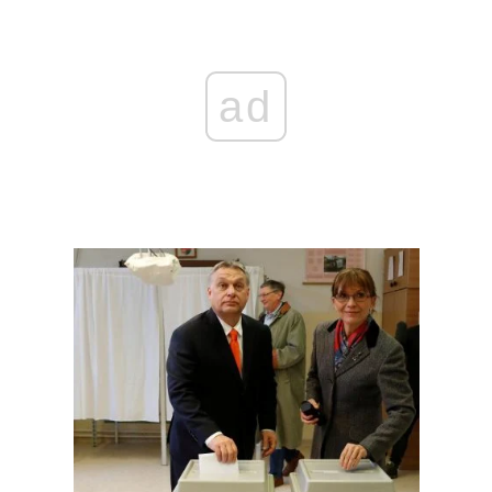
ad
Головна
Війна
Україна
Політика
Економіка
Світ
Спорт
Наука
Техно і зв'язок
Лайт
Зброя
Інциденти
Здоров'я
Туризм
Цікавинки
Погода
Екологія
Регіони