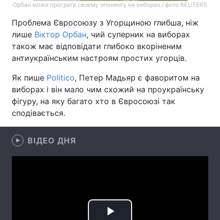
Орбан може програти своєму опоненту на виборах / фото REUTERS
Лонгріди
Проблема Євросоюзу з Угорщиною глибша, ніж
лише
Віктор Орбан
, чий суперник на виборах
також має відповідати глибоко вкоріненим
Відео з Youtube
Статті
антиукраїнським настроям простих угорців.
Інтерв'ю
Думки
Як пише
Politico
, Петер Мадьяр є фаворитом на
виборах і він мало чим схожий на проукраїнську
Архів
Вакансії
фігуру, на яку багато хто в Євросоюзі так
Контакти
сподівається.
Послуги
ВІДЕО ДНЯ