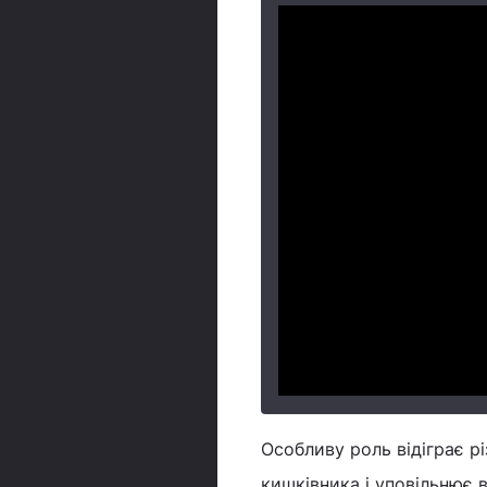
Особливу роль відіграє рі
кишківника і уповільнює 