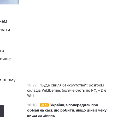
внем
увати
та
 пише
ри цьому
16:22
"Буде хвиля банкрутства": розгром
складів Wildberries боляче бʼють по РФ, - Die
Welt
16:18
Українців попередили про
УНІАН
обман на касі: що робити, якщо ціна в чеку
вища за цінник