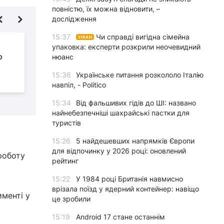
повністю, їх можна відновити, –
дослідження
15:37
Чи справді вигідна сімейна
УНІАН
5 продуктів, які не
упаковка: експерти розкрили неочевидний
о
можна їсти і пити в
нюанс
спеку: від чого краще
15:36
Українське питання розкололо Італію
відмовитися
н
навпіл, - Politico
15:34
Від фальшивих гідів до ШІ: названо
найнебезпечніші шахрайські пастки для
туристів
15:26
5 найдешевших напрямків Європи
для відпочинку у 2026 році: оновлений
роботу
рейтинг
15:22
У 1984 році Британія навмисно
врізала поїзд у ядерний контейнер: навіщо
именті у
це зробили
15:19
Android 17 стане останнім