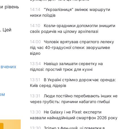
и рівень
14:14
"Укрзалізниця" змінює маршрути
низки поїздів
14:10
Козли-зрадники допомогли знищити
. Цей
своїх родичів на цілому архіпелазі
14:00
Чоловік врятував спраглого лелеку
під час 40-градусної спеки: зворушливе
відео
13:54
Навіщо залишати серветку на
 вчених
підлозі: простий трюк для кухні
13:51
В Україні стрімко дорожчає оренда:
Київ серед лідерів
ом
13:31
Люди постійно перебивають інших не
через грубість: причини набагато глибші
13:30
Не Galaxy і не Pixel: експерти
назвали найнадійніший смартфон 2026 року
13:30
Згідно з фен-шуй, ці помилки в