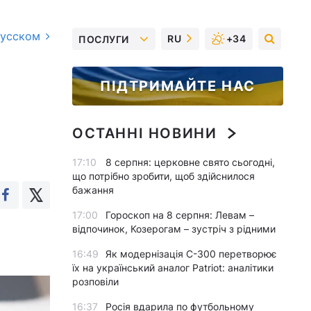
русском
RU
+34
ПОСЛУГИ
ПІДТРИМАЙТЕ НАС
ОСТАННІ НОВИНИ
17:10
8 серпня: церковне свято сьогодні,
що потрібно зробити, щоб здійснилося
бажання
17:00
Гороскоп на 8 серпня: Левам –
відпочинок, Козерогам – зустріч з рідними
16:49
Як модернізація С-300 перетворює
їх на український аналог Patriot: аналітики
розповіли
16:37
Росія вдарила по футбольному