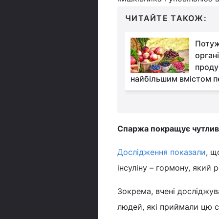
ЧИТАЙТЕ ТАКОЖ:
5 продуктів, які не
Потуж
можна їсти і пити в
орган
спеку: від чого краще
проду
ся
найбільшим вмістом п
Спаржа покращує чутливі
Дослідження показали
, щ
інсуліну – гормону, який 
Зокрема, вчені досліджув
людей, які приймали цю с