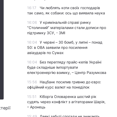
16:17
Чи люблять коти своїх господарів
так само, як собаки: ось що виявила наука
16:06
У кримінальній справі ринку
"Столичний" матеріалами стали дописи про
підтримку ЗСУ, - ЗМІ
16:04
У червні – 30 бомб, у липні – понад
50: в ОВА заявили про посилення
авіаударів по Сумах
16:04
Без перегляду прайс-кепів Україні
буде складніше імпортувати
електроенергію взимку, – Центр Разумкова
15:56
Нацбанк посилив гривню до євро:
офіційний курс валют на понеділок
15:51
Кіборга Оловаренка шостий рік
судять через конфлікт з агітаторами Шарія,
– Аронець
терії
15:49
Деякі забуті спогади не зникають