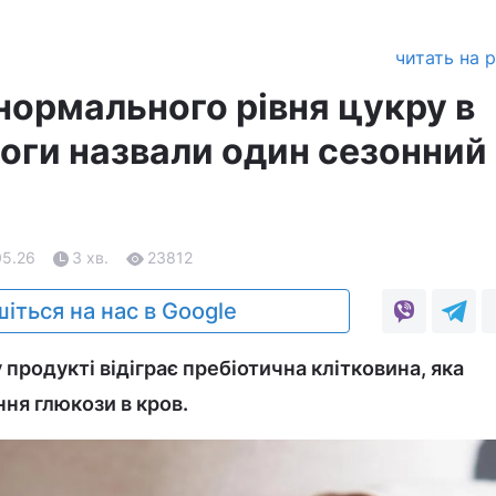
читать на 
нормального рівня цукру в
логи назвали один сезонний
05.26
3 хв.
23812
іться на нас в Google
продукті відіграє пребіотична клітковина, яка
ня глюкози в кров.