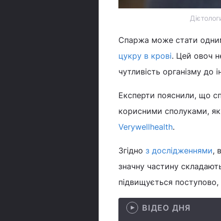
Дієтолог
Спаржа може стати одним 
цукру в крові
. Цей овоч 
чутливість організму до ін
Експерти пояснили, що сп
корисними сполуками, як
Verywellhealth
.
Згідно
з дослідженнями
, 
значну частину складають
підвищується поступово, а
ВІДЕО ДНЯ