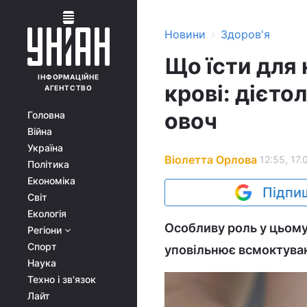
›
Новини
Здоров'я
Що їсти для 
ІНФОРМАЦІЙНЕ
крові: дієто
АГЕНТСТВО
овоч
Головна
Війна
Україна
Віолетта Орлова
12:55, 17.
Політика
Економіка
Підпиш
Світ
Екологія
Особливу роль у цьому 
Регіони
Спорт
уповільнює всмоктуван
Наука
Техно і зв'язок
Лайт