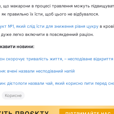
и, що макарони в процесі травлення можуть підвищуват
, як правильно їх їсти, щоб цього не відбувалося.
укт №1, який слід їсти для зниження рівня цукру
в крові
 дуже легко включити в повсякденний раціон.
кавити новини:
он скорочує тривалість життя, – несподіване відкриття
я: вчені назвали несподіваний напій
н: дієтологи назвали чай, який корисно пити перед сн
Корисне
ІТЬ ПРОЄКТУ
ПІДТРИМАЙТЕ НАС