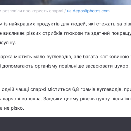
и розповіли про користь спаржі /
ua.depositphotos.com
із найкращих продуктів для людей, які стежать за рі
не викликає різких стрибків глюкози та здатний покращ
суліну.
аржа містить мало вуглеводів, але багата клітковиною 
і допомагають організму повільніше засвоювати цукор,
в одній чашці спаржі міститься 6,8 грамів вуглеводів, п
 харчові волокна. Завдяки цьому рівень цукру після їжі
 не різко.