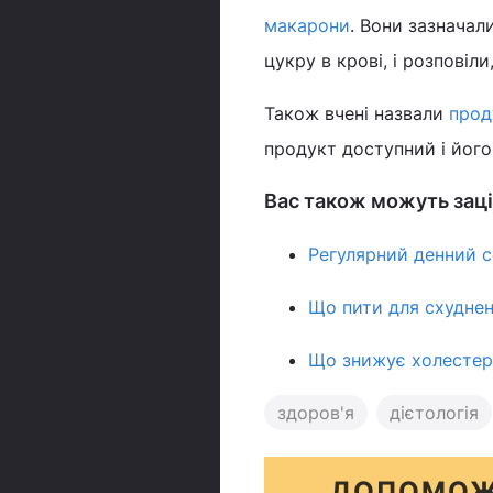
макарони
. Вони зазначал
цукру в крові, і розповіли
Також вчені назвали
прод
продукт доступний і його
Вас також можуть заці
Регулярний денний с
Що пити для схудненн
Що знижує холестери
здоров'я
дієтологія
ДОПОМОЖ