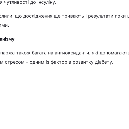
 чутливості до інсуліну.
слили, що дослідження ще тривають і результати поки 
ими.
анізму
 спаржа також багата на антиоксиданти, які допомагают
 стресом – одним із факторів розвитку діабету.