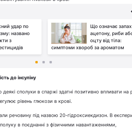
ний удар по
Що означає запах
ізму: названо
ацетону, риби аб
кти з
оцту від тіла:
естицидів
симптоми хвороб за ароматом
сть до інсуліну
о деякі сполуки в спаржі здатні позитивно впливати на 
регулює рівень глюкози в крові.
али речовину під назвою 20-гідроксиекдизон. В експер
полуку в поєднанні з фізичними навантаженнями,