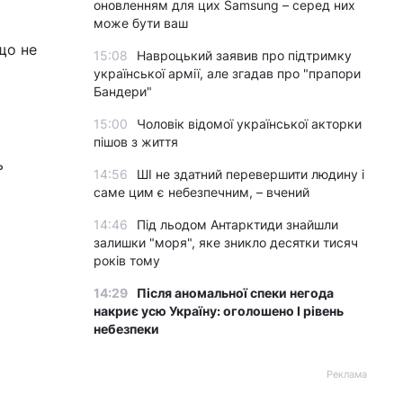
оновленням для цих Samsung – серед них
може бути ваш
що не
15:08
Навроцький заявив про підтримку
української армії, але згадав про "прапори
Бандери"
15:00
Чоловік відомої української акторки
пішов з життя
ь
14:56
ШІ не здатний перевершити людину і
саме цим є небезпечним, – вчений
14:46
Під льодом Антарктиди знайшли
залишки "моря", яке зникло десятки тисяч
років тому
14:29
Після аномальної спеки негода
накриє усю Україну: оголошено І рівень
небезпеки
Реклама