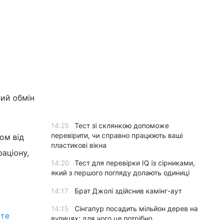
ний обмін
14:25
Тест зі склянкою допоможе
перевірити, чи справно працюють ваші
ом від
пластикові вікна
аціону,
14:20
Тест для перевірки IQ із сірниками,
який з першого погляду долають одиниці
14:17
Брат Джолі здійснив камінг-аут
14:15
Сінгапур посадить мільйон дерев на
сте
вулицях: для чого це потрібно