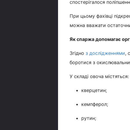
спостерігалося поліпшення
При цьому фахівці підкре
можна вважати остаточн
Як спаржа допомагає орг
Згідно
з дослідженнями
,
боротися з окислювальним
У складі овоча містяться:
кверцетин;
кемпферол;
рутин;