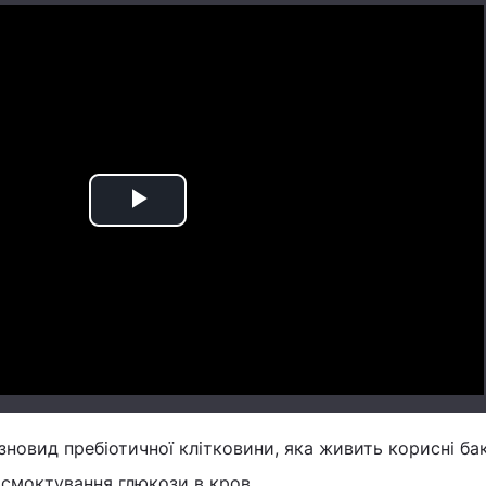
Play
Video
зновид пребіотичної клітковини, яка живить корисні бак
всмоктування глюкози в кров.