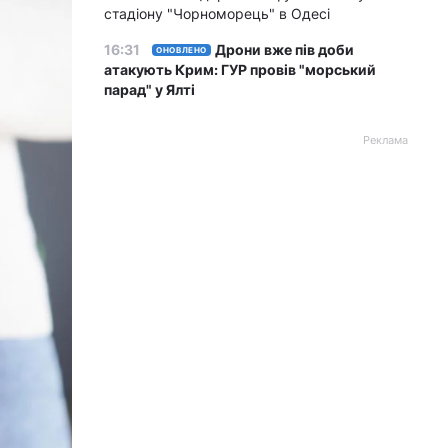
стадіону "Чорноморець" в Одесі
16:31
Дрони вже пів доби
ОНОВЛЕНО
атакують Крим: ГУР провів "морський
парад" у Ялті
Реклама