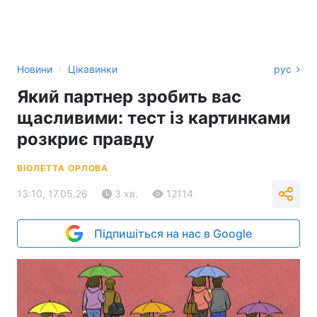
›
Новини
Цікавинки
рус
Який партнер зробить вас
щасливими: тест із картинками
розкриє правду
ВІОЛЕТТА ОРЛОВА
13:10, 17.05.26
3 хв.
12114
Підпишіться на нас в Google