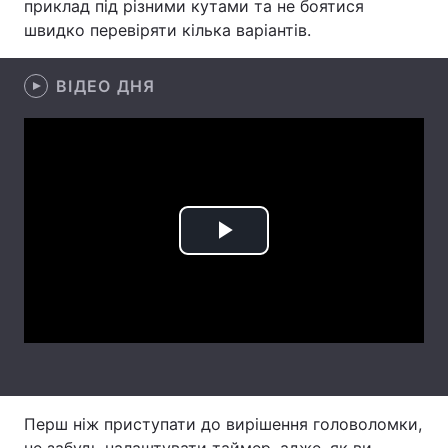
приклад під різними кутами та не боятися
швидко перевіряти кілька варіантів.
Лонгріди
ВІДЕО ДНЯ
Відео з Youtube
Статті
Інтерв'ю
Думки
Архів
Вакансії
Контакти
Play
Послуги
Video
Перш ніж приступати до вирішення головоломки,