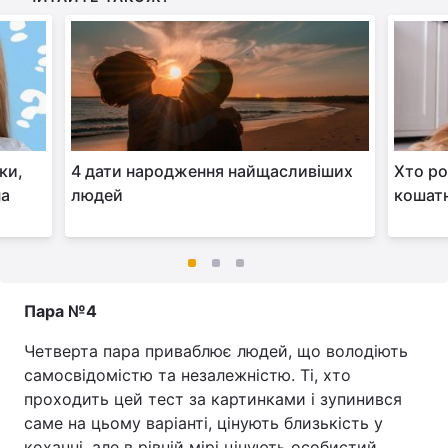
ки,
4 дати народження найщасливіших
Хто ро
на
людей
кошатн
Пара №4
Четверта пара приваблює людей, що володіють
самосвідомістю та незалежністю. Ті, хто
проходить цей тест за картинками і зупинився
саме на цьому варіанті, цінують близькість у
коханні, але в рівній мірі цінують особистий