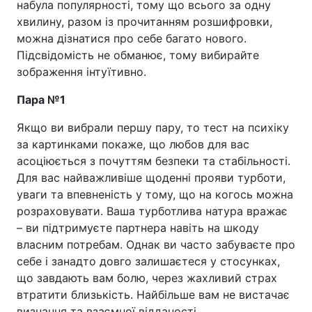
набула популярності, тому що всього за одну
хвилину, разом із прочитанням розшифровки,
можна дізнатися про себе багато нового.
Підсвідомість не обманює, тому вибирайте
зображення інтуїтивно.
Пара №1
Якщо ви вибрали першу пару, то тест на психіку
за картинками покаже, що любов для вас
асоціюється з почуттям безпеки та стабільності.
Для вас найважливіше щоденні прояви турботи,
уваги та впевненість у тому, що на когось можна
розраховувати. Ваша турботлива натура вражає
– ви підтримуєте партнера навіть на шкоду
власним потребам. Однак ви часто забуваєте про
себе і занадто довго залишаєтеся у стосунках,
що завдають вам болю, через жахливий страх
втратити близькість. Найбільше вам не вистачає
визнання та взаємної відданості.