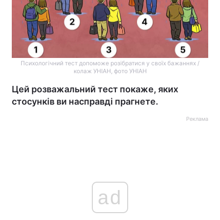
Психологічний тест допоможе розібратися у своїх бажаннях /
колаж УНІАН, фото УНІАН
Цей розважальний тест покаже, яких
стосунків ви насправді прагнете.
Реклама
ad