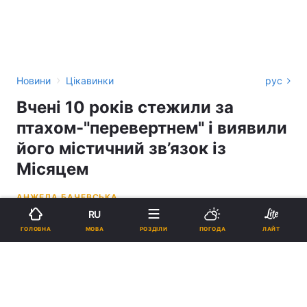
›
Новини
Цікавинки
рус
Вчені 10 років стежили за
птахом-"перевертнем" і виявили
його містичний зв’язок із
Місяцем
АНЖЕЛА БАЧЕВСЬКА
RU
12:36, 17.05.26
3 хв.
11184
МОВА
ГОЛОВНА
РОЗДІЛИ
ПОГОДА
ЛАЙТ
Підпишіться на нас в Google