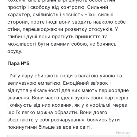
простір і свободу від контролю. Сильний
характер, сміливість і чесність – їхні сильні
сторони, проте іноді вони зводить навколо себе
стіни, перешкоджаючи розвитку стосунків. У
глибині душі вони прагнуть прийняття та
можливості бути самими собою, не боячись
осуду.
Пара №5
П'яту пару обирають люди з багатою уявою та
величезною емпатією. Емоційний зв'язок і
відчуття унікальності для них мають першорядне
значення. Вони часто ідеалізують своїх партнерів
і очікують від них кохання, як у кінофільмі, через
що їх легко можна образити. Вони довго
зберігають у собі розчарування, боячись бути
покинутими більше за все на світі.
Реклама