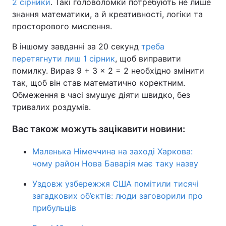
2 сірники
. Такі головоломки потребують не лише
знання математики, а й креативності, логіки та
просторового мислення.
В іншому завданні за 20 секунд
треба
перетягнути лиш 1 сірник
, щоб виправити
помилку. Вираз 9 + 3 × 2 = 2 необхідно змінити
так, щоб він став математично коректним.
Обмеження в часі змушує діяти швидко, без
тривалих роздумів.
Вас також можуть зацікавити новини:
Маленька Німеччина на заході Харкова:
чому район Нова Баварія має таку назву
Уздовж узбережжя США помітили тисячі
загадкових об’єктів: люди заговорили про
прибульців