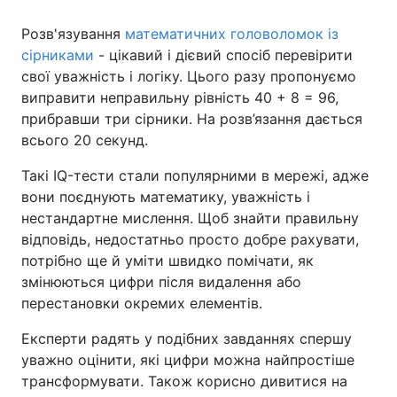
Розв'язування
математичних головоломок із
сірниками
- цікавий і дієвий спосіб перевірити
свої уважність і логіку. Цього разу пропонуємо
Головна
Війна
виправити неправильну рівність 40 + 8 = 96,
Україна
Політика
прибравши три сірники. На розв’язання дається
всього 20 секунд.
Економіка
Світ
Такі IQ-тести стали популярними в мережі, адже
Спорт
Наука
вони поєднують математику, уважність і
нестандартне мислення. Щоб знайти правильну
Техно і зв'язок
Лайт
відповідь, недостатньо просто добре рахувати,
потрібно ще й уміти швидко помічати, як
Зброя
Інциденти
змінюються цифри після видалення або
перестановки окремих елементів.
Здоров'я
Туризм
Експерти радять у подібних завданнях спершу
Цікавинки
Погода
уважно оцінити, які цифри можна найпростіше
трансформувати. Також корисно дивитися на
Екологія
Регіони