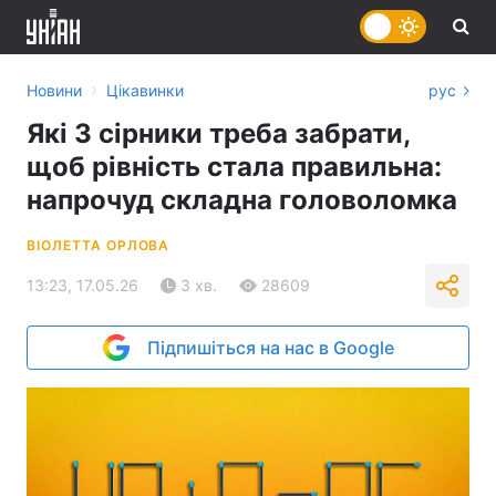
›
Новини
Цікавинки
рус
Які 3 сірники треба забрати,
щоб рівність стала правильна:
напрочуд складна головоломка
ВІОЛЕТТА ОРЛОВА
13:23, 17.05.26
3 хв.
28609
Підпишіться на нас в Google