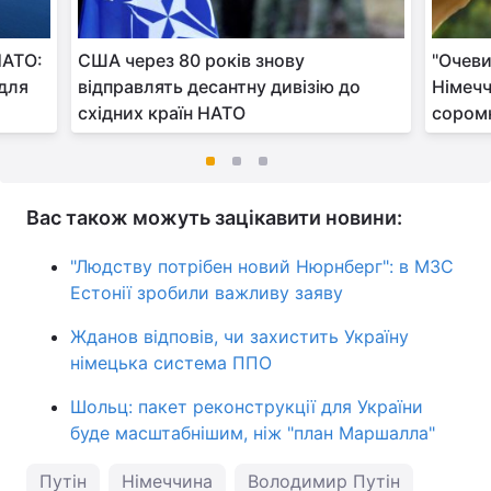
НАТО:
США через 80 років знову
"Очеви
 для
відправлять десантну дивізію до
Німечч
східних країн НАТО
сором
Вас також можуть зацікавити новини:
"Людству потрібен новий Нюрнберг": в МЗС
Естонії зробили важливу заяву
Жданов відповів, чи захистить Україну
німецька система ППО
Шольц: пакет реконструкції для України
буде масштабнішим, ніж "план Маршалла"
Путін
Німеччина
Володимир Путін