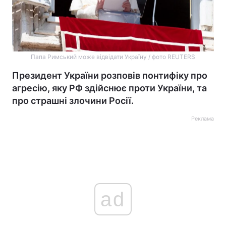
Папа Римський може відвідати Україну / фото REUTERS
Президент України розповів понтифіку про
агресію, яку РФ здійснює проти України, та
про страшні злочини Росії.
Реклама
ad