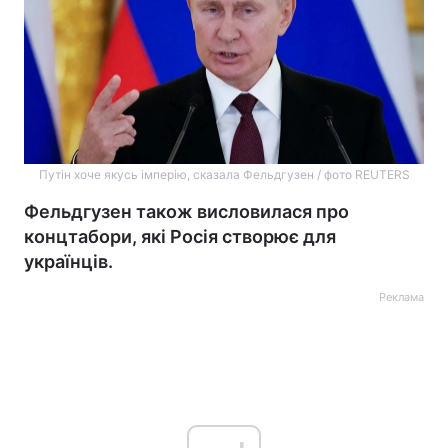
Путін хоче якусь імперію, сказала Фельдгузен / фото REUTERS
Фельдгузен також висловилася про
концтабори, які Росія створює для
українців.
Реклама