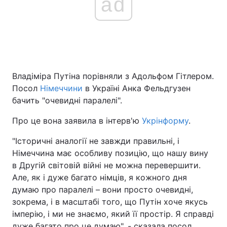
ad
Владіміра Путіна порівняли з Адольфом Гітлером.
Посол
Німеччини
в Україні Анка Фельдгузен
бачить "очевидні паралелі".
Про це вона заявила в інтерв'ю
Укрінформу
.
"Історичні аналогії не завжди правильні, і
Німеччина має особливу позицію, що нашу вину
в Другій світовій війні не можна перевершити.
Але, як і дуже багато німців, я кожного дня
думаю про паралелі – вони просто очевидні,
зокрема, і в масштабі того, що Путін хоче якусь
імперію, і ми не знаємо, який її простір. Я справді
дуже багато про це думаю", - сказала посол.