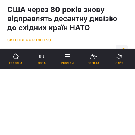
США через 80 років знову
відправлять десантну дивізію
до східних країн НАТО
ЄВГЕНІЯ СОКОЛЕНКО
18:47, 12.08.22
1 хв.
3285
RU
МОВА
ГОЛОВНА
РОЗДІЛИ
ПОГОДА
ЛАЙТ
Підпишіться на нас в Google