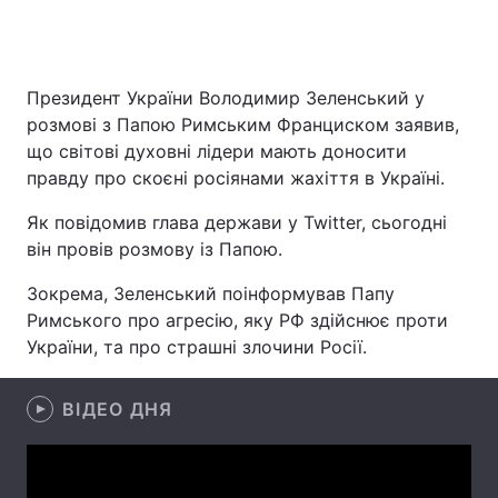
Головна
Війна
Президент України Володимир Зеленський у
розмові з Папою Римським Франциском заявив,
Україна
Політика
що світові духовні лідери мають доносити
правду про скоєні росіянами жахіття в Україні.
Економіка
Світ
Як повідомив глава держави у Twitter, сьогодні
Спорт
Наука
він провів розмову із Папою.
Техно і зв'язок
Лайт
Зокрема, Зеленський поінформував Папу
Римського про агресію, яку РФ здійснює проти
Зброя
Інциденти
України, та про страшні злочини Росії.
Здоров'я
Туризм
ВІДЕО ДНЯ
Цікавинки
Погода
Екологія
Регіони