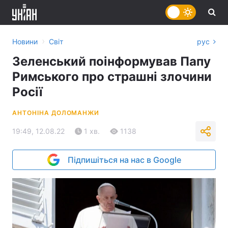
›
Новини
Світ
рус
Зеленський поінформував Папу
Римського про страшні злочини
Росії
АНТОНІНА ДОЛОМАНЖИ
19:49, 12.08.22
1 хв.
1138
Підпишіться на нас в Google