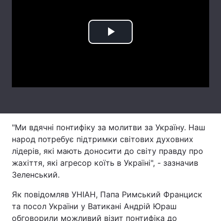
Лонгріди
Play
Відео з Youtube
Статті
Video
Інтерв'ю
Думки
Архів
Вакансії
Контакти
"Ми вдячні понтифіку за молитви за Україну. Наш
Послуги
народ потребує підтримки світових духовних
лідерів, які мають доносити до світу правду про
жахіття, які агресор коїть в Україні", - зазначив
Зеленський.
Як повідомляв УНІАН, Папа Римський Франциск
та посол України у Ватикані Андрій Юраш
обговорили можливий візит понтифіка до