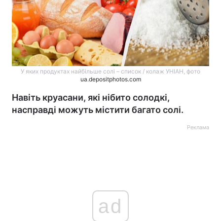
У яких продуктах найбільше солі – список / колаж УНІАН, фото
ua.depositphotos.com
Навіть круасани, які нібито солодкі,
насправді можуть містити багато солі.
Реклама
ad