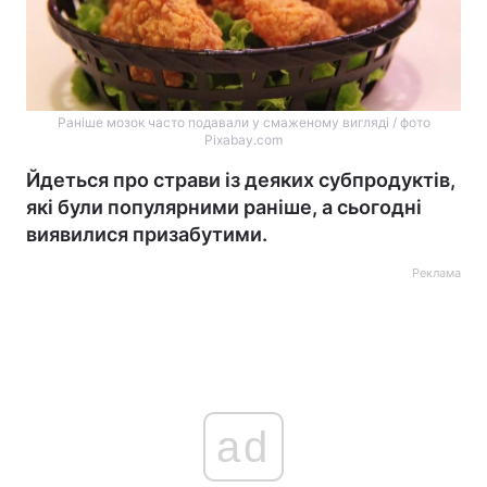
Раніше мозок часто подавали у смаженому вигляді / фото
Pixabay.com
Йдеться про страви із деяких субпродуктів,
які були популярними раніше, а сьогодні
виявилися призабутими.
Реклама
ad