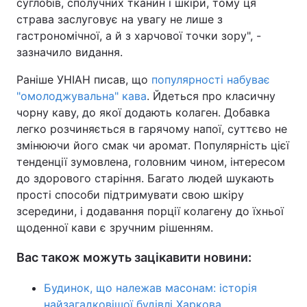
суглобів, сполучних тканин і шкіри, тому ця
страва заслуговує на увагу не лише з
гастрономічної, а й з харчової точки зору", -
зазначило видання.
Раніше УНІАН писав, що
популярності набуває
"омолоджувальна" кава
. Йдеться про класичну
чорну каву, до якої додають колаген. Добавка
легко розчиняється в гарячому напої, суттєво не
змінюючи його смак чи аромат. Популярність цієї
тенденції зумовлена, головним чином, інтересом
до здорового старіння. Багато людей шукають
прості способи підтримувати свою шкіру
зсередини, і додавання порції колагену до їхньої
щоденної кави є зручним рішенням.
Вас також можуть зацікавити новини:
Будинок, що належав масонам: історія
найзагадковішої будівлі Харкова