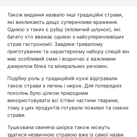
Також видання назвало інші традиційні страви,
які викликають дещо суперечливе враження.
Однією з таких є рубці (яловичий шлунок), які
багато хто вважає однією з найсуперечливіших
страв гастрономії. Завдяки тривалому
приготуванню та характерному набору спецій він
має особливий смак і водночас є важливим
джерелом білка та мінеральних речовин.
Подібну роль у традиційній кухні відігравали
також страви з легень і нирок. Для попередніх
поколінь було цілком природним
використовувати всі їстівні частини тварини,
тому з цих продуктів готували поживні та смачні
страви.
Тушкована свиняча шкірка також можуть
здатися незвичною стравою вже із самої назви.