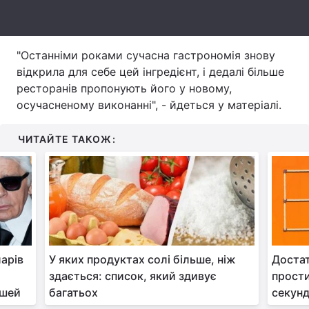
Тема оформлення
"Останніми роками сучасна гастрономія знову
відкрила для себе цей інгредієнт, і дедалі більше
ресторанів пропонують його у новому,
осучасненому виконанні", - йдеться у матеріалі.
ЧИТАЙТЕ ТАКОЖ:
арів
У яких продуктах солі більше, ніж
Достат
здається: список, який здивує
прости
ошей
багатьох
секун