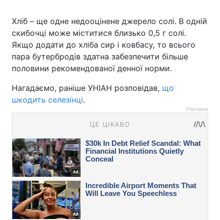
Хліб – ще одне недооцінене джерело солі. В одній
скибочці може міститися близько 0,5 г солі.
Якщо додати до хліба сир і ковбасу, то всього
пара бутербродів здатна забезпечити більше
половини рекомендованої денної норми.
Нагадаємо, раніше УНІАН розповідав,
що
шкодить селезінці
.
Реклама