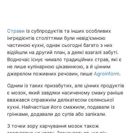
Головна
Війна
Страви
із субпродуктів та інших особливих
інгредієнтів століттями були невід'ємною
Україна
Політика
частиною кухні, однак сьогодні багато з них
Економіка
Світ
відійшли на другий план, а деякі взагалі забуті.
Водночас існує чимало традиційних страв, які є
Спорт
Наука
не лише кулінарною цікавинкою, а й цінним
джерелом поживних речовин, пише
Agroinform
.
Техно і зв'язок
Лайт
Одним із таких призабутих, але цінних продуктів
Зброя
Інциденти
є мозок, який завдяки насиченому смаку раніше
вважався справжнім делікатесом селянської
Здоров'я
Туризм
кухні. Найчастіше його смажили, подавали із
грінками, додавали до супів або запікали.
Цікавинки
Погода
З точки зору харчування мозок також
Екологія
Регіони