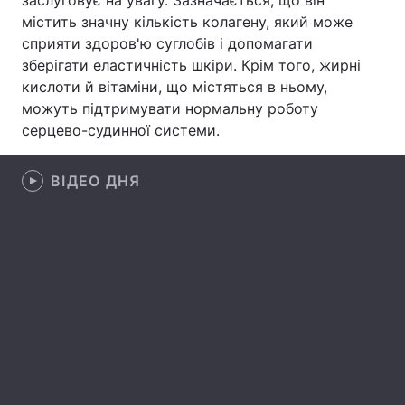
заслуговує на увагу. Зазначається, що він
містить значну кількість колагену, який може
Лонгріди
сприяти здоров'ю суглобів і допомагати
зберігати еластичність шкіри. Крім того, жирні
Відео з Youtube
Статті
кислоти й вітаміни, що містяться в ньому,
можуть підтримувати нормальну роботу
Інтерв'ю
Думки
серцево-судинної системи.
Архів
Вакансії
ВІДЕО ДНЯ
Контакти
Послуги