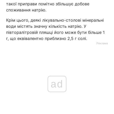
такої приправи помітно збільшує добове
споживання натрію.
Крім цього, деякі лікувально-столові мінеральні
води містять значну кількість натрію. У
півторалітровій пляшці його може бути більше 1
г, що еквівалентно приблизно 2,5 г солі.
Реклама
ad