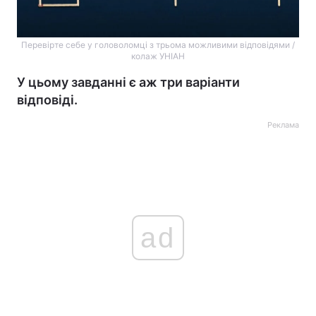
Перевірте себе у головоломці з трьома можливими відповідями /
колаж УНІАН
У цьому завданні є аж три варіанти
відповіді.
Реклама
ad