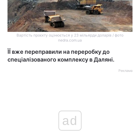
Вартість проєкту оцінюється у 23 мільярди доларів / фото
nedra.com.ua
ЇЇ вже переправили на переробку до
спеціалізованого комплексу в Даляні.
Реклама
ad