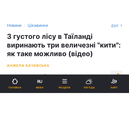
›
Новини
Цікавинки
рус
З густого лісу в Таїланді
виринають три величезні "кити":
як таке можливо (відео)
АНЖЕЛА БАЧЕВСЬКА
03:46, 01.04.26
2 хв.
29670
RU
МОВА
ГОЛОВНА
РОЗДІЛИ
ПОГОДА
ЛАЙТ
Підпишіться на нас в Google