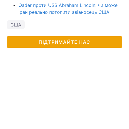
Qader проти USS Abraham Lincoln: чи може
Іран реально потопити авіаносець США
США
ПІДТРИМАЙТЕ НАС