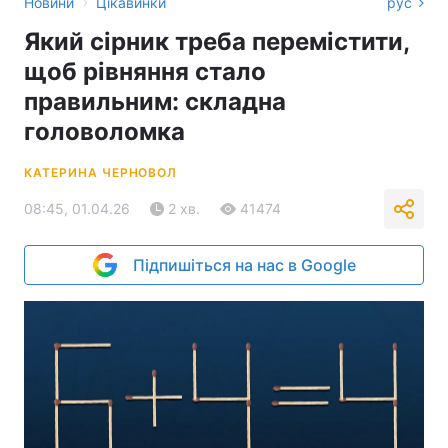
›
Новини
Цікавинки
рус
Який сірник треба перемістити,
щоб рівняння стало
правильним: складна
головоломка
КАТЕРИНА ЧЕРНОВОЛ
08:45, 01.04.26
2 хв.
41474
Підпишіться на нас в Google