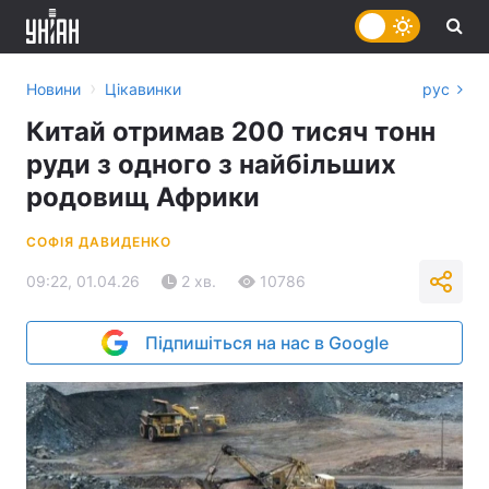
›
Новини
Цікавинки
рус
Китай отримав 200 тисяч тонн
руди з одного з найбільших
родовищ Африки
СОФІЯ ДАВИДЕНКО
09:22, 01.04.26
2 хв.
10786
Підпишіться на нас в Google