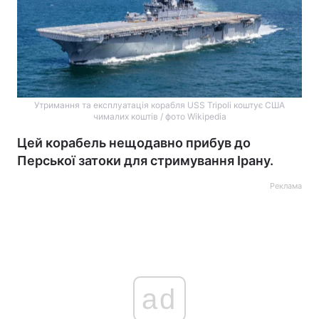
Утримання та експлуатація корабля USS Tripoli коштує США
чималих коштів / фото Wikipedia
Цей корабель нещодавно прибув до
Перської затоки для стримування Ірану.
Реклама
ad