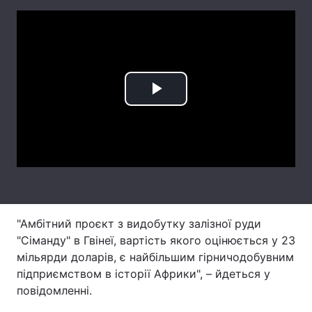
Лонгріди
Відео з Youtube
Статті
Інтерв'ю
Думки
Play
Архів
Вакансії
Video
Контакти
Послуги
"Амбітний проєкт з видобутку залізної руди
"Сіманду" в Гвінеї, вартість якого оцінюється у 23
мільярди доларів, є найбільшим гірничодобувним
підприємством в історії Африки", – йдеться у
повідомленні.