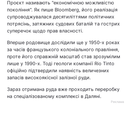
Проєкт називають "економічною можливістю
покоління". Як пише Bloomberg, його реалізація
Тема оформлення
супроводжувалася десятиліттями політичних
потрясінь, затяжних судових баталій та гострих
суперечок щодо прав власності.
Вперше родовище дослідили ще у 1950-х роках
за часів французького колоніального правління,
проте його справжній масштаб став зрозумілим
лише у 1990-х. Тоді геологи компанії Rio Tinto
офіційно підтвердили наявність величезних
запасів високоякісної залізної руди.
Зараз отримана руда вже проходить переробку
на спеціалізованому комплексі в Даляні.
Реклама