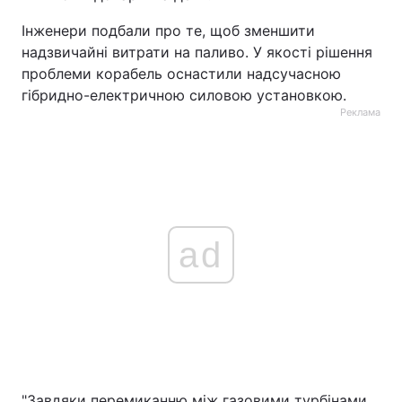
Інженери подбали про те, щоб зменшити
надзвичайні витрати на паливо. У якості рішення
проблеми корабель оснастили надсучасною
гібридно-електричною силовою установкою.
Реклама
ad
"Завдяки перемиканню між газовими турбінами