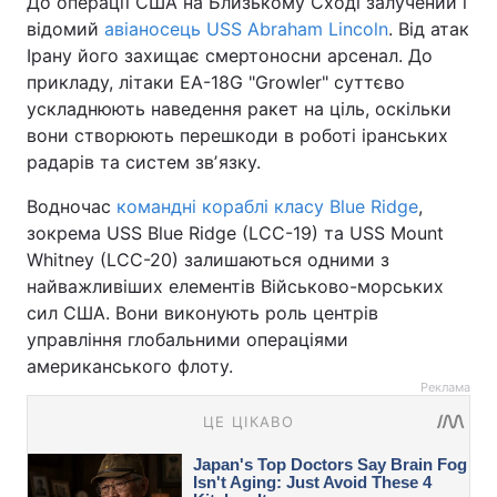
До операції США на Близькому Сході залучений і
відомий
авіаносець USS Abraham Lincoln
. Від атак
Ірану його захищає смертоносни арсенал. До
прикладу, літаки EA-18G "Growler" суттєво
ускладнюють наведення ракет на ціль, оскільки
вони створюють перешкоди в роботі іранських
радарів та систем звʼязку.
Водночас
командні кораблі класу Blue Ridge
,
зокрема USS Blue Ridge (LCC-19) та USS Mount
Whitney (LCC-20) залишаються одними з
найважливіших елементів Військово-морських
сил США. Вони виконують роль центрів
управління глобальними операціями
американського флоту.
Реклама