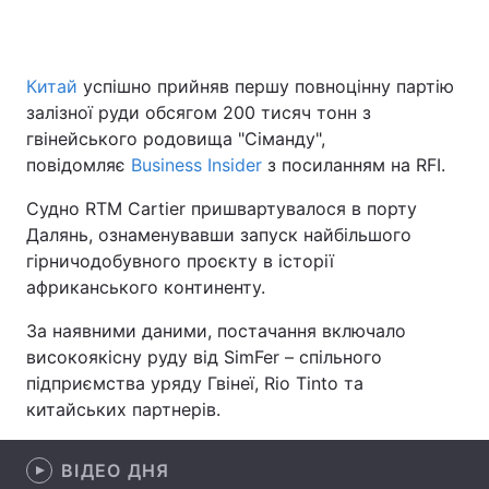
Китай
успішно прийняв першу повноцінну партію
Головна
Війна
залізної руди обсягом 200 тисяч тонн з
гвінейського родовища "Сіманду",
Україна
Політика
повідомляє
Business Insider
з посиланням на RFI.
Економіка
Світ
Судно RTM Cartier пришвартувалося в порту
Далянь, ознаменувавши запуск найбільшого
Спорт
Наука
гірничодобувного проєкту в історії
африканського континенту.
Техно і зв'язок
Лайт
За наявними даними, постачання включало
Зброя
Інциденти
високоякісну руду від SimFer – спільного
підприємства уряду Гвінеї, Rio Tinto та
Здоров'я
Туризм
китайських партнерів.
Цікавинки
Погода
ВІДЕО ДНЯ
Екологія
Регіони