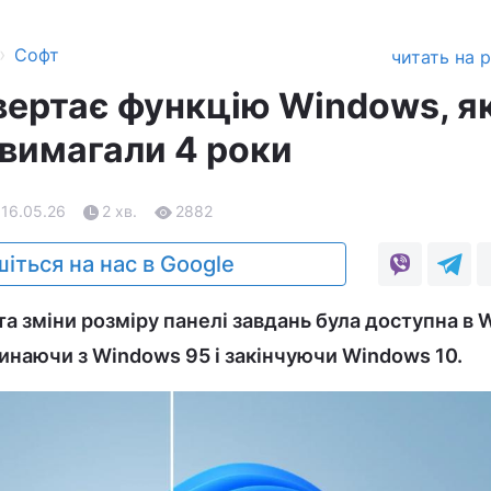
›
Софт
читать на 
овертає функцію Windows, я
 вимагали 4 роки
 16.05.26
2 хв.
2882
іться на нас в Google
а зміни розміру панелі завдань була доступна в
чинаючи з Windows 95 і закінчуючи Windows 10.