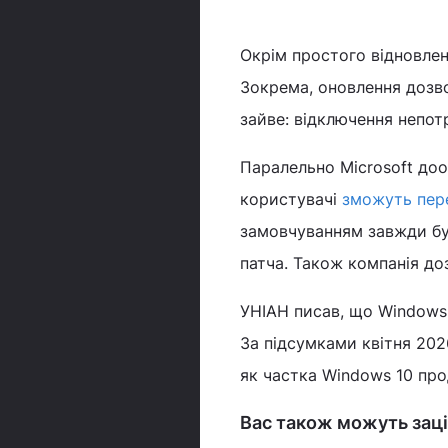
Окрім простого відновлен
Зокрема, оновлення дозво
зайве: відключення непот
Паралельно Microsoft до
користувачі
зможуть пер
замовчуванням завжди бу
патча. Також компанія до
УНІАН писав, що Windows
За підсумками квітня 202
як частка Windows 10 пр
Вас також можуть заці