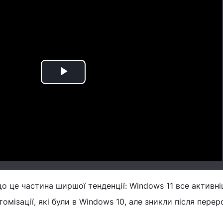
Play
Video
о це частина ширшої тенденції: Windows 11 все активн
мізації, які були в Windows 10, але зникли після перер