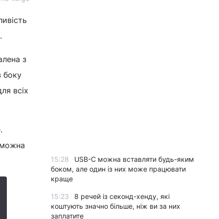
ливість
.
алена з
з боку
ля всіх
.
 можна
15:28
USB-C можна вставляти будь-яким
боком, але один із них може працювати
краще
15:23
8 речей із секонд-хенду, які
коштують значно більше, ніж ви за них
заплатите