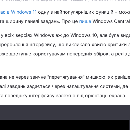
ає в Windows 11
одну з найпопулярніших функцій – мож
а ширину панелі завдань. Про це
пише
Windows Central
 у всіх версіях Windows аж до Windows 10, але була вид
ерероблення інтерфейсу, що викликало хвилю критики 
вже доступне користувачам попередніх збірок, а реліз д
ана не через звичне "перетягування" мишкою, як раніше
елі завдань задається через налаштування системи, де
а поведінку інтерфейсу залежно від орієнтації екрана.