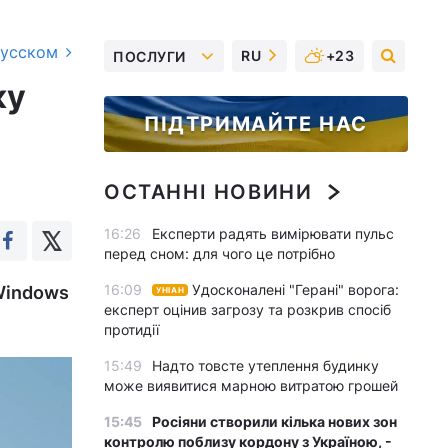
русском
RU
+23
ПОСЛУГИ
ку
ПІДТРИМАЙТЕ НАС
ОСТАННІ НОВИНИ
16:26
Експерти радять вимірювати пульс
перед сном: для чого це потрібно
16:09
Удосконалені "Герані" ворога:
 Windows
УНІАН
експерт оцінив загрозу та розкрив спосіб
протидії
15:49
Надто товсте утеплення будинку
може виявитися марною витратою грошей
15:45
Росіяни створили кілька нових зон
контролю поблизу кордону з Україною, -