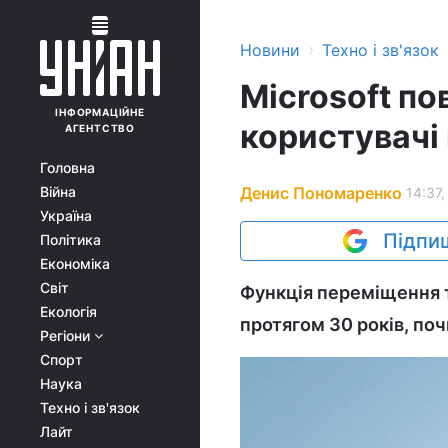
›
Новини
Техно і зв'язок
Microsoft п
ІНФОРМАЦІЙНЕ
користувачі
АГЕНТСТВО
Головна
Денис Пономаренко
Війна
14:37,
Україна
Підпиш
Політика
Економіка
Світ
Функція переміщення т
Екологія
протягом 30 років, по
Регіони
Спорт
Наука
Техно і зв'язок
Лайт