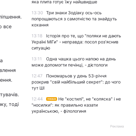
яка плита готує їжу найшвидше
13:30
Три знаки Зодіаку ось-ось
ліпшення.
попрощаються з самотністю та знайдуть
кохання
о все
13:18
Історія про те, що "поляки не дають
Україні МіГи" - неправда: посол роз’яснив
ситуацію
13:11
Одна чашка цього напою на день
За
може допомогти печінці, - дієтологи
влення
12:47
Пономарьов у день 53-річчя
ення.
розкрив "свій найбільший секрет": до чого
тут ШІ
тувачів.
12:44
Не "костилі", не "коляска" і не
УНІАН
ку, тоді
"носилки": як правильно казати
українською, - філологиня
Реклама