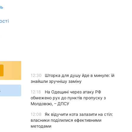
нь
ості
в
12:30
Шторка для душу йде в минуле: їй
знайшли зручнішу заміну
s
12:18
На Одещині через атаку РФ
обмежено рух до пунктів пропуску з
Молдовою, – ДПСУ
12:08
Як відучити кота залазити на стіл:
власники поділилися ефективними
методами