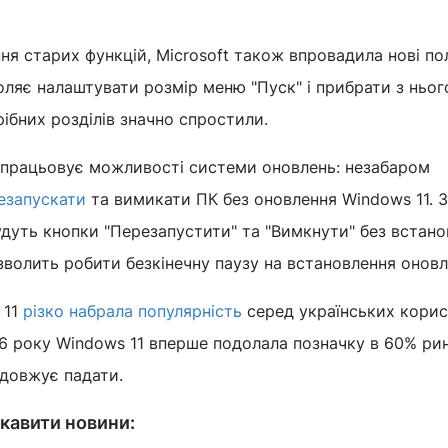
ня старих функцій, Microsoft також впровадила нові по
ляє налаштувати розмір меню "Пуск" і прибрати з ньог
рібних розділів значно спростили.
опрацьовує можливості системи оновлень: незабаром
езапускати
та вимикати ПК без оновлення Windows 11. 
дуть кнопки "Перезапустити" та "Вимкнути" без встано
зволить робити безкінечну паузу на встановлення оновл
 11
різко набрала популярність
серед українських корис
6 року Windows 11 вперше подолала позначку в 60% рин
одовжує падати.
кавити новини: