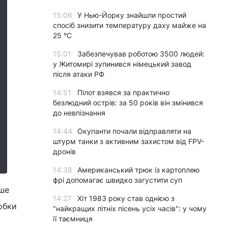
15:06
У Нью-Йорку знайшли простий
спосіб знизити температуру даху майже на
25 °C
15:01
Забезпечував роботою 3500 людей:
у Житомирі зупинився німецький завод
після атаки РФ
14:51
Пілот взявся за практично
безлюдний острів: за 50 років він змінився
до невпізнання
14:44
Окупанти почали відправляти на
штурм танки з активним захистом від FPV-
дронів
14:38
Американський трюк із картоплею
фрі допомагає швидко загустити суп
іше
14:27
Хіт 1983 року став однією з
обки
"найкращих літніх пісень усіх часів": у чому
її таємниця