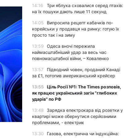
14:16
Три яблука сховалися серед птахів:
на їх пошуки дають лише 11 секунд
14:05
Випросила рецепт кабачків по-
корейськи у продавця на ринку: готую їх
просто так і на зиму
13:59
Одеса вночі пережила
наймасштабніший удар за весь час
повномасштабної війни, – Коваленко
13:57
Підводний човен, проданий Канаді
за £1, потопив американський крейсер
13:55
Ціль Росії №1: The Times розповів,
як працює український загін "глибоких
ударів" по РФ
13:48
Зарядка електрокара від розетки у
квартирі може обернутися серйозними
проблемами, - електрик
13:30
Газова, електрична чи індукційна: