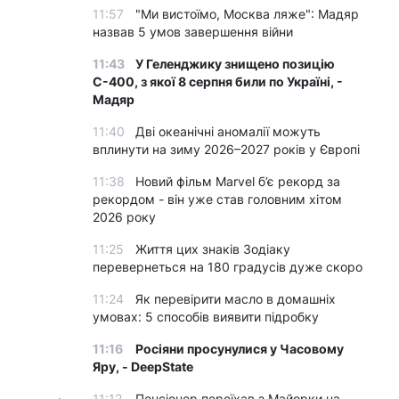
11:57
"Ми вистоїмо, Москва ляже": Мадяр
назвав 5 умов завершення війни
11:43
У Геленджику знищено позицію
С-400, з якої 8 серпня били по Україні, -
Мадяр
11:40
Дві океанічні аномалії можуть
вплинути на зиму 2026–2027 років у Європі
11:38
Новий фільм Marvel б’є рекорд за
рекордом - він уже став головним хітом
2026 року
11:25
Життя цих знаків Зодіаку
перевернеться на 180 градусів дуже скоро
11:24
Як перевірити масло в домашніх
умовах: 5 способів виявити підробку
11:16
Росіяни просунулися у Часовому
Яру, - DeepState
11:12
Пенсіонер переїхав з Майорки на