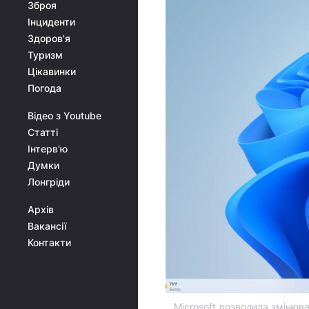
Зброя
Інциденти
Здоров'я
Туризм
Цікавинки
Погода
Відео з Youtube
Статті
Інтерв'ю
Думки
Лонгріди
Архів
Вакансії
Контакти
Microsoft дозволила змінюва