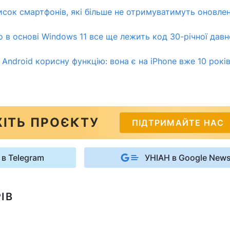
сок смартфонів, які більше не отримуватимуть оновле
о в основі Windows 11 все ще лежить код 30-річної давн
Android корисну функцію: вона є на iPhone вже 10 рокі
ІТЬ ПРОЄКТУ
ПІДТРИМАЙТЕ НАС
 в Telegram
УНІАН в Google New
ІВ