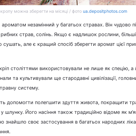
кропу можна зберегти на місяці / фото
ua.depositphotos.com
м ароматом незамінний у багатьох стравах. Він чудово п
, рибних страв, солінь. Якщо є надлишок рослини, більш
 сушать, але є кращий спосіб зберегти аромат цієї при
 кріп століттями використовували не лише як спецію, а 
знали та культивували ще стародавні цивілізації, голов
травну систему.
жуть допомогти полегшити здуття живота, покращити тр
 шлунку. Його насіння також традиційно відоме як м’
оно знайшло своє застосування в багатьох народних лік
ання.