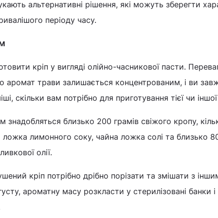
кають альтернативні рішення, які можуть зберегти ха
ивалішого періоду часу.
им
отовити кріп у вигляді олійно-часникової пасти. Перева
що аромат трави залишається концентрованим, і ви зав
ші, скільки вам потрібно для приготування тієї чи іншої
м знадобляться близько 200 грамів свіжого кропу, кіль
а ложка лимонного соку, чайна ложка солі та близько 8
ливкової олії.
шений кріп потрібно дрібно порізати та змішати з інши
густу, ароматну масу розкласти у стерилізовані банки і
.