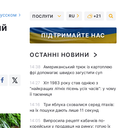
русском
RU
+21
ПОСЛУГИ
ий
ПІДТРИМАЙТЕ НАС
а
ОСТАННІ НОВИНИ
14:38
Американський трюк із картоплею
фрі допомагає швидко загустити суп
14:27
Хіт 1983 року став однією з
"найкращих літніх пісень усіх часів": у чому
її таємниця
14:16
Три яблука сховалися серед птахів:
на їх пошуки дають лише 11 секунд
14:05
Випросила рецепт кабачків по-
корейськи у продавця на ринку: готую їх