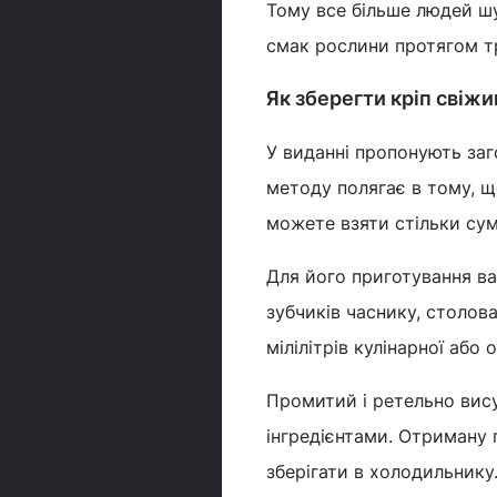
Тому все більше людей шу
смак рослини протягом тр
Як зберегти кріп свіж
У виданні пропонують заг
методу полягає в тому, 
можете взяти стільки сумі
Для його приготування ва
зубчиків часнику, столов
мілілітрів кулінарної або о
Промитий і ретельно вису
інгредієнтами. Отриману 
зберігати в холодильнику