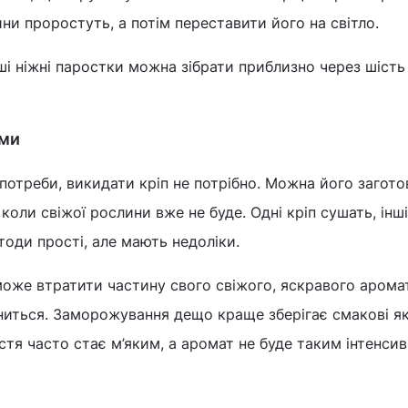
ни проростуть, а потім переставити його на світло.
і ніжні паростки можна зібрати приблизно через шість
ами
треби, викидати кріп не потрібно. Можна його заготов
коли свіжої рослини вже не буде. Одні кріп сушать, інші
оди прості, але мають недоліки.
може втратити частину свого свіжого, яскравого аромат
ниться. Заморожування дещо краще зберігає смакові як
тя часто стає м’яким, а аромат не буде таким інтенсив