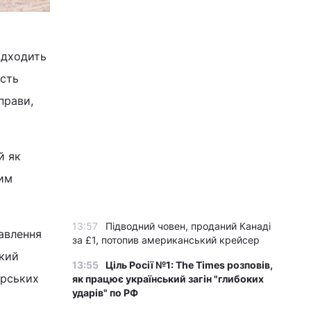
ідходить
ість
прави,
й як
ним
13:57
Підводний човен, проданий Канаді
авлення
за £1, потопив американський крейсер
який
13:55
Ціль Росії №1: The Times розповів,
арських
як працює український загін "глибоких
ударів" по РФ