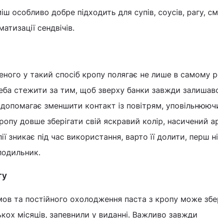
іш особливо добре підходить для супів, соусів, рагу, 
матизації сендвічів.
еного у такий спосіб кропу полягає не лише в самому ре
Треба стежити за тим, щоб зверху банки завжди залишав
н допомагає зменшити контакт із повітрям, уповільнююч
ропу довше зберігати свій яскравий колір, насичений а
ї зникає під час використання, варто її долити, перш н
лодильник.
ту
умов та постійного охолодження паста з кропу може збе
ькох місяців, запевнили у виданні. Важливо завжди