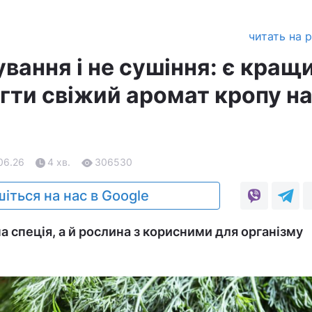
читать на 
вання і не сушіння: є кращ
гти свіжий аромат кропу н
06.26
4 хв.
306530
іться на нас в Google
а спеція, а й рослина з корисними для організму