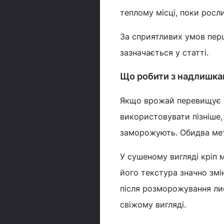
теплому місці, поки росли
За сприятливих умов перш
зазначається у статті.
Що робити з надлишк
Якщо врожай перевищує по
використовувати пізніше, 
заморожують. Обидва мет
У сушеному вигляді кріп 
його текстура значно змі
після розморожування лис
свіжому вигляді.