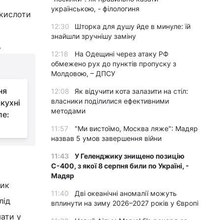
українською, - філологиня
 кислоти
12:30
Шторка для душу йде в минуле: їй
знайшли зручнішу заміну
.
12:18
На Одещині через атаку РФ
обмежено рух до пунктів пропуску з
Молдовою, – ДПСУ
ня
12:08
Як відучити кота залазити на стіл:
власники поділилися ефективними
кухні
методами
ле:
11:57
"Ми вистоїмо, Москва ляже": Мадяр
назвав 5 умов завершення війни
11:43
У Геленджику знищено позицію
С-400, з якої 8 серпня били по Україні, -
Мадяр
щик
11:40
Дві океанічні аномалії можуть
лід
вплинути на зиму 2026–2027 років у Європі
мати у