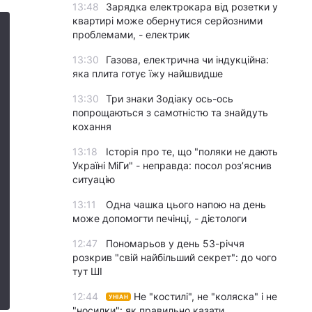
13:48
Зарядка електрокара від розетки у
квартирі може обернутися серйозними
проблемами, - електрик
13:30
Газова, електрична чи індукційна:
яка плита готує їжу найшвидше
13:30
Три знаки Зодіаку ось-ось
попрощаються з самотністю та знайдуть
кохання
13:18
Історія про те, що "поляки не дають
Україні МіГи" - неправда: посол роз’яснив
ситуацію
13:11
Одна чашка цього напою на день
може допомогти печінці, - дієтологи
12:47
Пономарьов у день 53-річчя
розкрив "свій найбільший секрет": до чого
тут ШІ
12:44
Не "костилі", не "коляска" і не
УНІАН
"носилки": як правильно казати