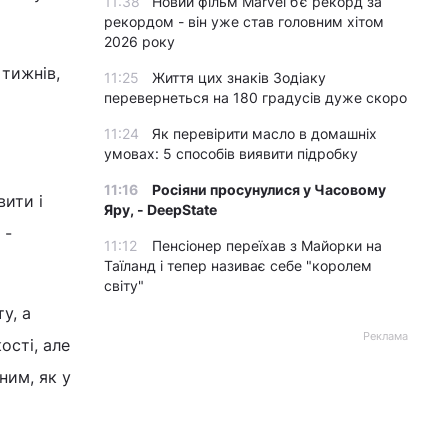
11:38
Новий фільм Marvel б’є рекорд за
рекордом - він уже став головним хітом
2026 року
 тижнів,
11:25
Життя цих знаків Зодіаку
перевернеться на 180 градусів дуже скоро
11:24
Як перевірити масло в домашніх
умовах: 5 способів виявити підробку
11:16
Росіяни просунулися у Часовому
ити і
Яру, - DeepState
 -
11:12
Пенсіонер переїхав з Майорки на
Таїланд і тепер називає себе "королем
світу"
у, а
Реклама
ості, але
ним, як у