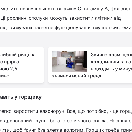
істить певну кількість вітаміну С, вітаміну А, фолієвої
. Ці рослинні сполуки можуть захистити клітини від
 підтримувати належне функціонування імунної системи
глибшій річці на
Звичне розміщен
 є прірва
холодильника на 
ною 2,5
відходить у мину
ливо
з’явився новий тренд
авіть у горщику
легко виростити власноруч. Все, що потрібно, - це гор
 дренований ґрунт і багато сонячного світла. Насіння с
жити, щоб ґрунт був злегка вологим. Горщик треба три