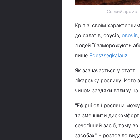
Свіжий аромат 
Кріп зі своїм характерни
до салатів, соусів,
овочів
людей її заморожують або
пише
Egeszsegkalauz
.
Як зазначається у статті,
лікарську рослину. Його 
чином завдяки впливу на 
"Ефірні олії рослини мо
та зменшити дискомфорт у
сечогінний засіб, тому в
засобах", - розповіло вид