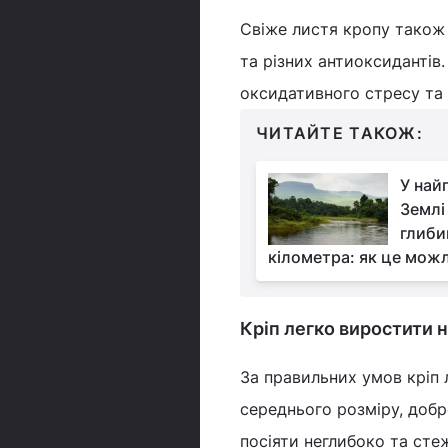
Свіже листя кропу також м
та різних антиоксидантів
оксидативного стресу та
ЧИТАЙТЕ ТАКОЖ:
У най
Землі
глиби
кілометра: як це мож
Кріп легко виростити н
За правильних умов кріп 
середнього розміру, добре
посіяти неглибоко та сте