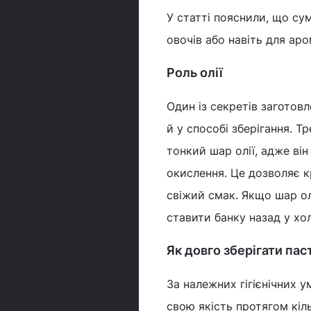
У статті пояснили, що сум
овочів або навіть для аро
Роль олії
Один із секретів заготовл
й у способі зберігання. 
тонкий шар олії, адже ві
окислення. Це дозволяє к
свіжий смак. Якщо шар олі
ставити банку назад у хо
Як довго зберігати пас
За належних гігієнічних 
свою якість протягом кіл