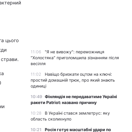
рактерний
га цього
жди
11:06
"Я не вивожу": переможниця
"Холостяка" приголомшила зізнанням після
 страви.
весілля
ка
11:02
Навіщо бризкати оцтом на ключі:
простий домашній трюк, про який знають
0
одиниці
10:49
Фінляндія не передаватиме Україні
ракети Patriot: названо причину
ми
10:28
В Україні стався землетрус: яку
область сколихнуло
10:21
Росія готує масштабні удари по