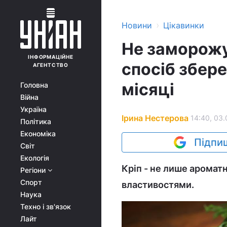
›
Новини
Цікавинки
Не заморожу
ІНФОРМАЦІЙНЕ
спосіб збере
АГЕНТСТВО
місяці
Головна
Війна
Україна
Ірина Нестерова
14:40, 03.
Політика
Економіка
Підпиш
Світ
Екологія
Кріп - не лише ароматн
Регіони
Спорт
властивостями.
Наука
Техно і зв'язок
Лайт