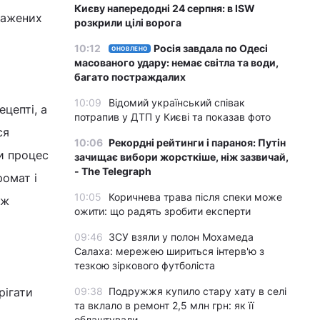
Києву напередодні 24 серпня: в ISW
смажених
розкрили цілі ворога
10:12
Росія завдала по Одесі
ОНОВЛЕНО
масованого удару: немає світла та води,
багато постраждалих
10:09
Відомий український співак
цепті, а
потрапив у ДТП у Києві та показав фото
ся
10:06
Рекордні рейтинги і параноя: Путін
и процес
зачищає вибори жорсткіше, ніж зазвичай,
- The Telegraph
ромат і
10:05
Коричнева трава після спеки може
іж
ожити: що радять зробити експерти
09:46
ЗСУ взяли у полон Мохамеда
Салаха: мережею шириться інтерв'ю з
тезкою зіркового футболіста
рігати
09:38
Подружжя купило стару хату в селі
та вклало в ремонт 2,5 млн грн: як її
облаштували