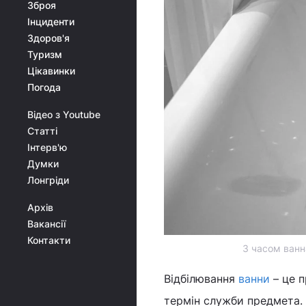
Зброя
Інциденти
Здоров'я
Туризм
Цікавинки
Погода
Відео з Youtube
Статті
Інтерв'ю
Думки
Лонгріди
Архів
Вакансії
Контакти
З часом ванн
Відбілювання
ванни
– це п
термін служби предмета. 