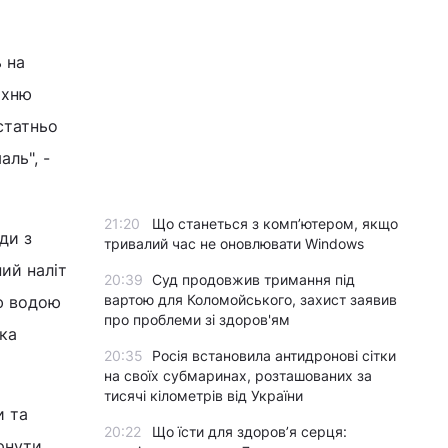
ь на
рхню
статньо
ль", -
21:20
Що станеться з комп’ютером, якщо
ди з
тривалий час не оновлювати Windows
ий наліт
20:39
Суд продовжив тримання під
вартою для Коломойського, захист заявив
ою водою
про проблеми зі здоров'ям
ька
20:35
Росія встановила антидронові сітки
на своїх субмаринах, розташованих за
тисячі кілометрів від України
и та
20:22
Що їсти для здоров’я серця:
рнути