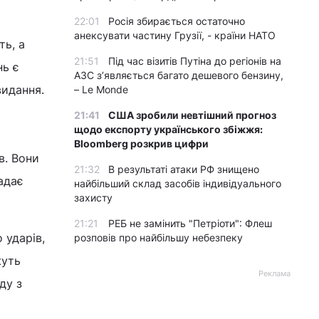
22:01
Росія збирається остаточно
анексувати частину Грузії, - країни НАТО
ть, а
21:51
Під час візитів Путіна до регіонів на
нь є
АЗС з’являється багато дешевого бензину,
 видання.
– Le Monde
21:41
США зробили невтішний прогноз
щодо експорту українського збіжжя:
Bloomberg розкрив цифри
в. Вони
21:32
В результаті атаки РФ знищено
адає
найбільший склад засобів індивідуального
захисту
21:21
РЕБ не замінить "Петріоти": Флеш
 ударів,
розповів про найбільшу небезпеку
жуть
Реклама
ду з