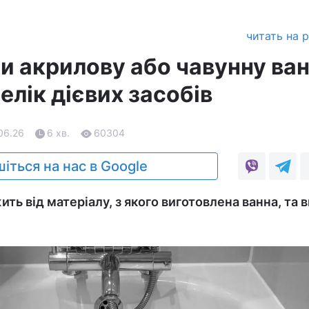
читать на 
ти акрилову або чавунну ва
релік дієвих засобів
06.26
6 хв.
60304
іться на нас в Google
ть від матеріалу, з якого виготовлена ​​ванна, та 