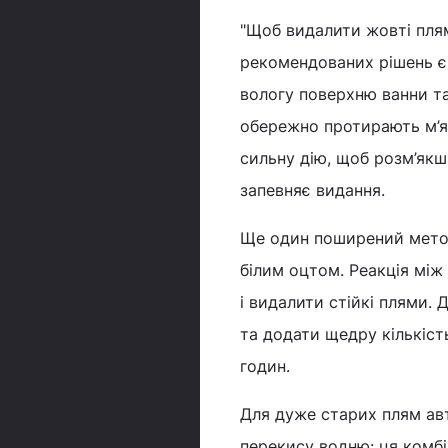
"Щоб видалити жовті плям
рекомендованих рішень є п
вологу поверхню ванни т
обережно протирають м’я
сильну дію, щоб розм’якш
запевняє видання.
Ще один поширений метод,
білим оцтом. Реакція між
і видалити стійкі плями.
та додати щедру кількіст
годин.
Для дуже старих плям ав
перекису водню: ця комб