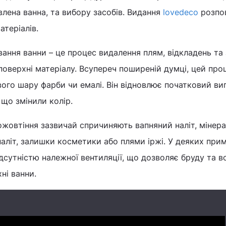
влена ​​ванна, та вибору засобів. Видання
lovedeco
розпов
матеріалів.
вання ванни – це процес видалення плям, відкладень та 
 поверхні матеріалу. Всупереч поширеній думці, цей про
ого шару фарби чи емалі. Він відновлює початковий ви
 що змінили колір.
ожовтіння зазвичай спричиняють вапняний наліт, мінера
аліт, залишки косметики або плями іржі. У деяких при
сутністю належної вентиляції, що дозволяє бруду та в
ні ванни.