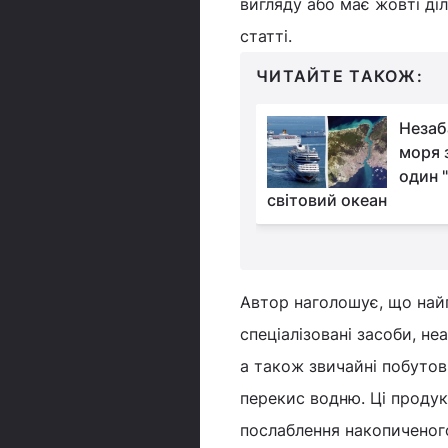
вигляду або має жовті діл
статті.
ЧИТАЙТЕ ТАКОЖ:
Магніт для злиднів:
Незаб
який буденний
моря 
предмет у шафі
один "
 вам шлях до багатства
світовий океан
Автор наголошує, що най
спеціалізовані засоби, н
а також звичайні побутові
перекис водню. Ці продук
послаблення накопиченог