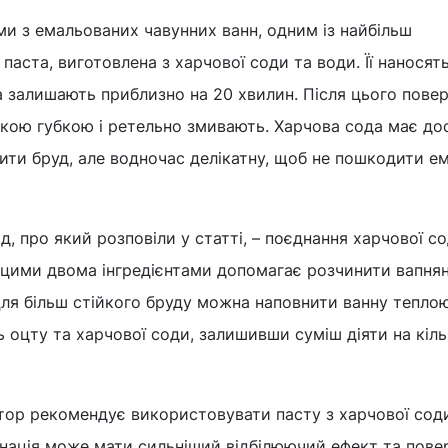
и з емальованих чавунних ванн, одним із найбільш
аста, виготовлена ​​з харчової соди та води. Її наносят
а залишають приблизно на 20 хвилин. Після цього пове
кою губкою і ретельно змивають. Харчова сода має до
ити бруд, але водночас делікатну, щоб не пошкодити ема
 про який розповіли у статті, – поєднання харчової со
 цими двома інгредієнтами допомагає розчинити вапнян
 Для більш стійкого бруду можна наповнити ванну тепл
ь оцту та харчової соди, залишивши суміш діяти на кіл
тор рекомендує використовувати пасту з харчової сод
інація може мати сильніший відбілюючий ефект та пове