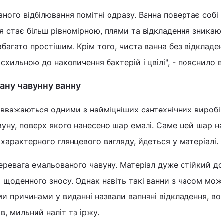
ного відбілювання помітні одразу. Ванна повертає собі
я стає більш рівномірною, плями та відкладення зникаю
багато простішим. Крім того, чиста ванна без відкладе
 схильною до накопичення бактерій і цвілі", - пояснило
ану чавунну ванну
 вважаються одними з найміцніших сантехнічних виробі
авуну, поверх якого нанесено шар емалі. Саме цей шар н
 характерного глянцевого вигляду, йдеться у матеріалі.
перевага емальованого чавуну. Матеріал дуже стійкий до
 щоденного зносу. Однак навіть такі ванни з часом мо
 причинами у виданні назвали вапняні відкладення, во
в, мильний наліт та іржу.