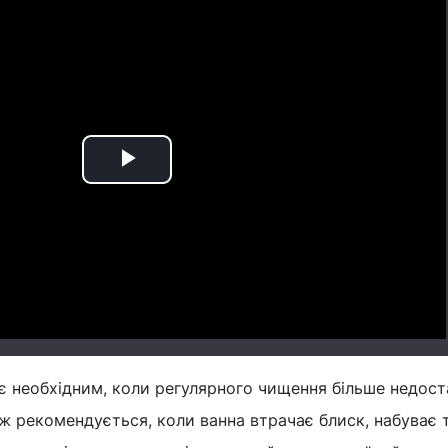
Play
Video
є необхідним, коли регулярного чищення більше недост
ж рекомендується, коли ванна втрачає блиск, набуває 