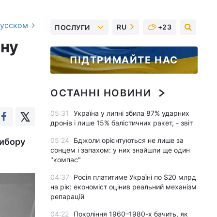
русском
RU
+23
ПОСЛУГИ
нну
ПІДТРИМАЙТЕ НАС
ОСТАННІ НОВИНИ
05:31
Україна у липні збила 87% ударних
дронів і лише 15% балістичних ракет, - звіт
05:24
Бджоли орієнтуються не лише за
вибору
сонцем і запахом: у них знайшли ще один
"компас"
04:37
Росія платитиме Україні по $20 млрд
на рік: економіст оцінив реальний механізм
репарацій
04:22
Покоління 1960–1980-х бачить, як