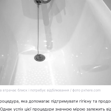
а втрачає блиск і потребує відбілювання / фото pxhere.com
роцедура, яка допомагає підтримувати гігієну та прод
Однак успіх цієї процедури значною мірою залежить ві