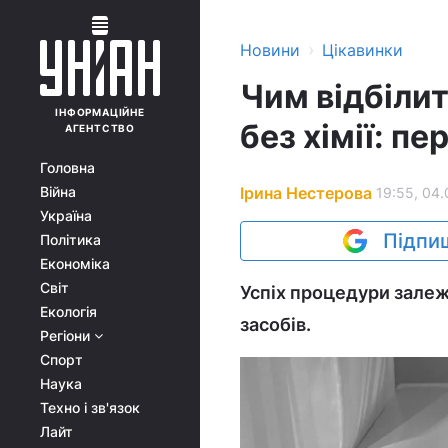
›
Новини
Цікавинки
Чим відбіли
ІНФОРМАЦІЙНЕ
без хімії: пе
АГЕНТСТВО
Головна
Ірина Нестерова
Війна
19:55, 04.
Україна
Підпиш
Політика
Економіка
Світ
Успіх процедури залежи
Екологія
засобів.
Регіони
Спорт
Наука
Техно і зв'язок
Лайт