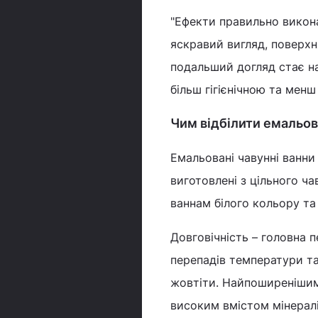
"Ефекти правильно викона
яскравий вигляд, поверхн
подальший догляд стає на
більш гігієнічною та менш
Чим відбілити емальов
Емальовані чавунні ванни
виготовлені з цільного ч
ваннам білого кольору та
Довговічність – головна 
перепадів температури та
жовтіти. Найпоширенішими
високим вмістом мінералі