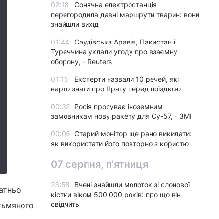
02:18
Сонячна електростанція
перегородила давні маршрути тварин: вони
знайшли вихід
01:44
Саудівська Аравія, Пакистан і
Туреччина уклали угоду про взаємну
оборону, - Reuters
01:15
Експерти назвали 10 речей, які
варто знати про Прагу перед поїздкою
00:32
Росія просуває іноземним
замовникам нову ракету для Су-57, - ЗМІ
00:05
Старий монітор ще рано викидати:
як використати його повторно з користю
07 серпня, п'ятниця
23:58
Вчені знайшли молоток зі слонової
атньо
кістки віком 500 000 років: про що він
свідчить
тьмяного