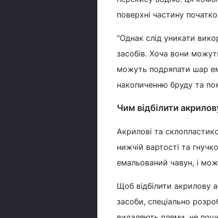
поверхні частину початко
"Однак слід уникати вик
засобів. Хоча вони можут
можуть подряпати шар ем
накопиченню бруду та появ
Чим відбілити акрилов
Акрилові та склопластиков
нижчій вартості та гнучко
емальований чавун, і мо
Щоб відбілити акрилову а
засоби, спеціально розро
видаляють плями, не пош