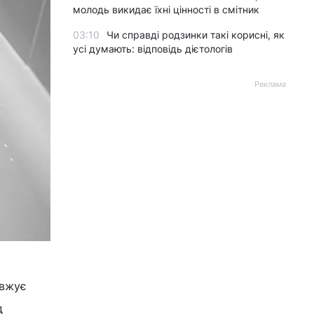
молодь викидає їхні цінності в смітник
03:10
Чи справді родзинки такі корисні, як
усі думають: відповідь дієтологів
Реклама
овжує
д