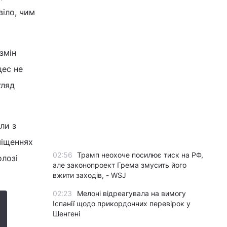
іло, чим
змін
цес не
гляд
ли з
міщеннях
02:56
Трамп неохоче посилює тиск на РФ,
олозі
але законопроект Грема змусить його
вжити заходів, - WSJ
02:23
Мелоні відреагувала на вимогу
Іспанії щодо прикордонних перевірок у
Шенгені