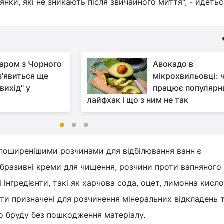
янки, які не зникають після звичайного миття", - йдетьс
аром з Чорного
Авокадо в
з'явиться ще
мікрохвильовці: 
вихід" у
працює популярн
лайфхак і що з ним не так
поширенішими розчинами для відбілювання ванн є
еабразивні креми для чищення, розчини проти вапняного 
 інгредієнти, такі як харчова сода, оцет, лимонна кисл
ти призначені для розчинення мінеральних відкладень 
о бруду без пошкодження матеріалу.