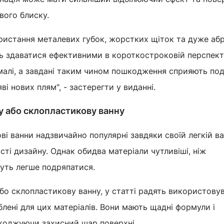
вого блиску.
ористання металевих губок, жорстких щіток та дуже аб
ь здаватися ефективними в короткостроковій перспект
алі, а завдані таким чином пошкодження сприяють п
і нових плям", - застерегти у виданні.
у або склопластикову ванну
і ванни надзвичайно популярні завдяки своїй легкій ваз
сті дизайну. Однак обидва матеріали чутливіші, ніж
жуть легше подряпатися.
бо склопластикову ванну, у статті радять використову
блені для цих матеріалів. Вони мають щадні формули і
коджуючи захисний шар поверхні.