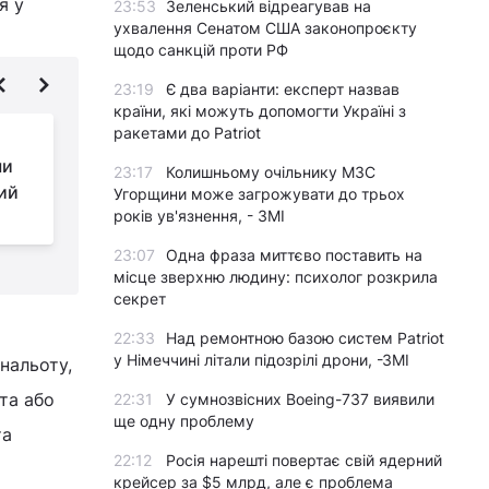
я у
23:53
Зеленський відреагував на
ухвалення Сенатом США законопроєкту
щодо санкцій проти РФ
23:19
Є два варіанти: експерт назвав
країни, які можуть допомогти Україні з
ракетами до Patriot
Магніт для злиднів:
чи
який буденний
23:17
Колишньому очільнику МЗС
ий
предмет у шафі
Угорщини може загрожувати до трьох
років ув'язнення, - ЗМІ
перекриває вам шлях до багатства
с
23:07
Одна фраза миттєво поставить на
місце зверхню людину: психолог розкрила
секрет
22:33
Над ремонтною базою систем Patriot
у Німеччині літали підозрілі дрони, -ЗМІ
нальоту,
ота або
22:31
У сумнозвісних Boeing-737 виявили
ще одну проблему
та
22:12
Росія нарешті повертає свій ядерний
крейсер за $5 млрд, але є проблема