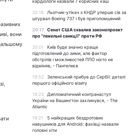
кардіологи назвали 7 корисних каш
20:18
Льотчик-утікач з КНДР уперше сів за
штурвал Boeing 737 і був приголомшений
разивних
20:17
Сенат США схвалив законопроект
иві, вони
про "пекельні санкції" проти РФ
одальшому
20:01
Київ буде значно краще
підготовлений до зими, але фактор
обстрілів і можливостей ППО ніхто не
відміняв, - Пантелеєв
19:52
Зеленський прибув до Сербії: деталі
першого офіційного візиту
і,
19:23
Дипломатичний контранаступ
України на Вашингтон захлинувся, - The
Atlantic
19:21
5 найкращих бездротових
вати
навушників для Android: фахівці назвали
головні хіти