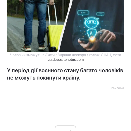
Чоловіки зможуть виїхати з України нескоро / колаж УНІАН, фото
ua.depositphotos.com
У період дії воєнного стану багато чоловіків
не можуть покинути країну.
Реклама