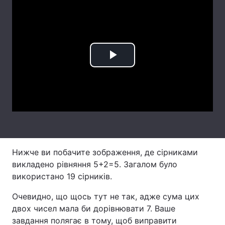
Лонгріди
Відео з Youtube
Статті
Play
Інтерв'ю
Думки
Video
Архів
Вакансії
Контакти
Послуги
Нижче ви побачите зображення, де сірниками
викладено рівняння 5+2=5. Загалом було
використано 19 сірників.
Очевидно, що щось тут не так, адже сума цих
двох чисел мала би дорівнювати 7. Ваше
завдання полягає в тому, щоб виправити