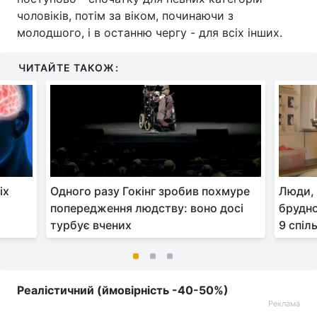
чоловіків, потім за віком, починаючи з
молодшого, і в останню чергу - для всіх інших.
ЧИТАЙТЕ ТАКОЖ:
іх
Одного разу Гокінг зробив похмуре
Люди, 
попередження людству: воно досі
брудно
турбує вчених
9 спіл
Реалістичний (ймовірність -40-50%)
Реклама