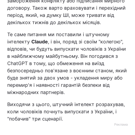
замороження конфлікту або підписання мирного
договору. Також варто враховувати і перехідний
період, який, на думку ШІ, може тривати від
декількох тижнів до декількох місяців.
Те саме питання ми поставили і штучному
інтелекту
Claude
, і він, поряд зі своїм "колегою",
відповів, чи будуть випускати чоловіків з України
в найближчому майбутньому. Він погодився з
ChatGPT в тому, що обмеження на виїзд
безпосередньо пов'язане з воєнним станом, який
буде знятий за двох умов - укладення миру або
перемир'я і наявності гарантій безпеки від
міжнародних партнерів.
Виходячи з цього, штучний інтелект розрахував,
коли чоловіків почнуть випускати з України, і
"побачив" три сценарії.
Реклама