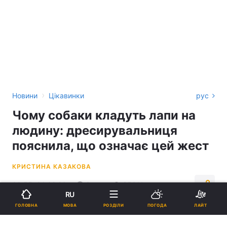
›
Новини
Цікавинки
рус
Чому собаки кладуть лапи на
людину: дресирувальниця
пояснила, що означає цей жест
КРИСТИНА КАЗАКОВА
00:55, 24.02.26
3 хв.
35611
RU
МОВА
ГОЛОВНА
РОЗДІЛИ
ПОГОДА
ЛАЙТ
Підпишіться на нас в Google