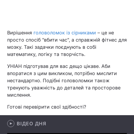
Головна
Війна
Вирішення
головоломок із сірниками
– це не
Україна
Політика
просто спосіб "вбити час", а справжній фітнес для
мозку. Такі задачки поєднують в собі
Економіка
Світ
математику, логіку та творчість.
Спорт
Наука
УНІАН підготував для вас дещо цікаве. Аби
впоратися з цим викликом, потрібно мислити
Техно і зв'язок
Лайт
нестандартно. Подібні головоломки також
тренують уважність до деталей та просторове
Зброя
Інциденти
мислення.
Здоров'я
Туризм
Готові перевірити свої здібності?
Цікавинки
Погода
ВІДЕО ДНЯ
Екологія
Регіони