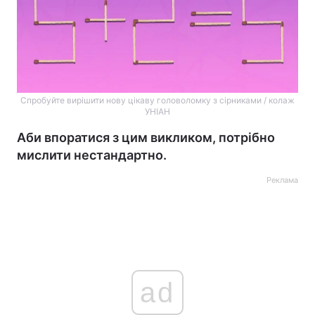
Спробуйте вирішити нову цікаву головоломку з сірниками / колаж
УНІАН
Аби впоратися з цим викликом, потрібно
мислити нестандартно.
Реклама
ad