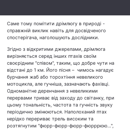
Тема оформлення
Саме тому помітити дрімлюгу в природі -
справжній виклик навіть для досвідченого
спостерігача, наголошують дослідники.
Згідно з відкритими джерелами, дрімлюга
вирізняється серед інших птахів своїм
своєрідним "співом", таким, що добре чути на
відстані до 1 км. Його пісня – чимось нагадує
бурчання жаб або торохтіння невеликого
мотоцикла, але гучніша, зазначають фахівці.
Одноманітне деренчання з невеликими
перервами триває від заходу до світанку, при
цьому тональність, частота та гучність звуку
періодично змінюються. Наполоханий птах
нерідко перериває трель високим та
розтягнутим "фюрр-фюрр-фюрр-фюрррюю…",