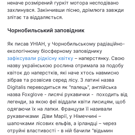
неначе розмірений гуркіт мотора несподівано
захлинувся. Закінчивши пісню, дрімлюга завжди
злітає та віддаляється.
Чорнобильський заповідник
Як писав УНІАН, у Чорнобильському радіаційно-
екологічному біосферному заповіднику
зафіксували рідкісну квітку
– наперстянку. Свою
назву українською рослина отримала за подобу
квіток до наперстків, які наче хтось навмисно
зібрав та розвісив серед лісу. З латині назва
Digitalis переводиться як "палець", англійська
назва Foxglove - лисячі рукавички - походить від
легенди, за якою феї віддали квіти лисицям, щоб
одягаючи їх на лапки. Французи її називали
рукавичками Діви Марії, у Німеччині –
шапочками лісових ельфів, а ірландці – через
отруйні властивості - в ній бачили "відьмин