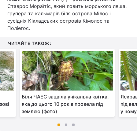
Ставрос Мораїтіс, який ловить морського ляща,
групера та кальмарів біля острова Мілос і
сусідніх Кікладських островів Кімолос та
Поліегос.
ЧИТАЙТЕ ТАКОЖ:
Біля ЧАЕС зацвіла унікальна квітка,
Яскрав
зові
яка до цього 10 років провела під
під ве
землею (фото)
у чому