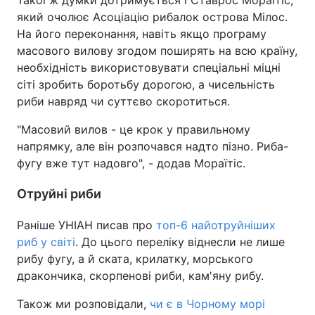
Такої ж думки дотримується і Ставрос Мораїтіс,
який очолює Асоціацію рибалок острова Мілос.
На його переконання, навіть якщо програму
масового вилову згодом поширять на всю країну,
необхідність використовувати спеціальні міцні
сіті зробить боротьбу дорогою, а чисельність
риби навряд чи суттєво скоротиться.
"Масовий вилов - це крок у правильному
напрямку, але він розпочався надто пізно. Риба-
фугу вже тут надовго", - додав Мораїтіс.
Отруйні риби
Раніше УНІАН писав про
топ-6 найотруйніших
риб у світі
. До цього переліку віднесли не лише
рибу фугу, а й ската, крилатку, морського
дракончика, скорпенові риби, кам'яну рибу.
Також ми розповідали,
чи є в Чорному морі