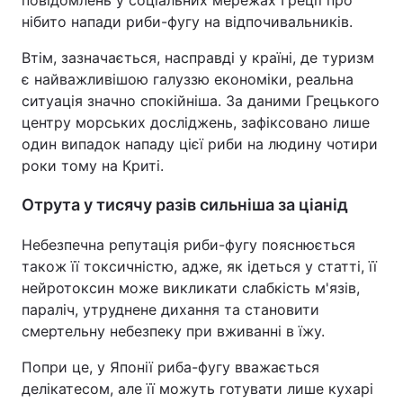
повідомлень у соціальних мережах Греції про
нібито напади риби-фугу на відпочивальників.
Втім, зазначається, насправді у країні, де туризм
є найважливішою галуззю економіки, реальна
ситуація значно спокійніша. За даними Грецького
центру морських досліджень, зафіксовано лише
один випадок нападу цієї риби на людину чотири
роки тому на Криті.
Отрута у тисячу разів сильніша за ціанід
Небезпечна репутація риби-фугу пояснюється
також її токсичністю, адже, як ідеться у статті, її
нейротоксин може викликати слабкість м'язів,
параліч, утруднене дихання та становити
смертельну небезпеку при вживанні в їжу.
Попри це, у Японії риба-фугу вважається
делікатесом, але її можуть готувати лише кухарі