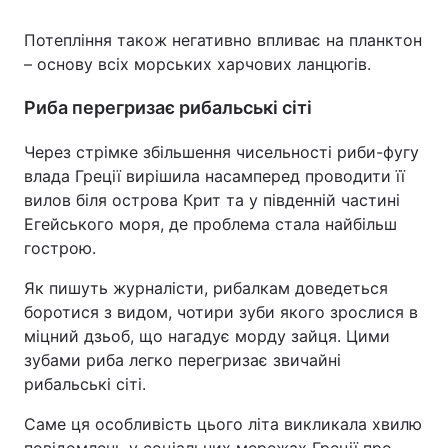
Потепління також негативно впливає на планктон
– основу всіх морських харчових ланцюгів.
Риба перегризає рибальські сіті
Через стрімке збільшення чисельності риби-фугу
влада Греції вирішила насамперед проводити її
вилов біля острова Крит та у південній частині
Егейського моря, де проблема стала найбільш
гострою.
Як пишуть журналісти, рибалкам доведеться
боротися з видом, чотири зуби якого зрослися в
міцний дзьоб, що нагадує морду зайця. Цими
зубами риба легко перегризає звичайні
рибальські сіті.
Саме ця особливість цього літа викликала хвилю