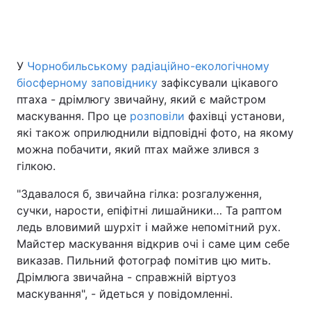
Головна
Війна
У
Чорнобильському радіаційно-екологічному
біосферному заповіднику
зафіксували цікавого
Україна
Політика
птаха - дрімлюгу звичайну, який є майстром
маскування. Про це
розповіли
фахівці установи,
Економіка
Світ
які також оприлюднили відповідні фото, на якому
можна побачити, який птах майже злився з
Спорт
Наука
гілкою.
Техно і зв'язок
Лайт
"Здавалося б, звичайна гілка: розгалуження,
сучки, нарости, епіфітні лишайники… Та раптом
Зброя
Інциденти
ледь вловимий шурхіт і майже непомітний рух.
Майстер маскування відкрив очі і саме цим себе
Здоров'я
Туризм
виказав. Пильний фотограф помітив цю мить.
Цікавинки
Погода
Дрімлюга звичайна - справжній віртуоз
маскування", - йдеться у повідомленні.
Екологія
Регіони