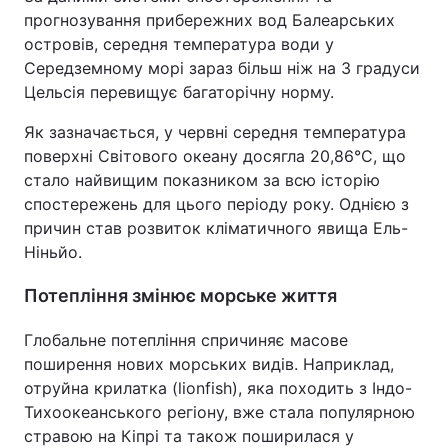
прогнозування прибережних вод Балеарських
островів, середня температура води у
Середземному морі зараз більш ніж на 3 градуси
Цельсія перевищує багаторічну норму.
Як зазначається, у червні середня температура
поверхні Світового океану досягла 20,86°C, що
стало найвищим показником за всю історію
спостережень для цього періоду року. Однією з
причин став розвиток кліматичного явища Ель-
Ніньйо.
Потепління змінює морське життя
Глобальне потепління спричиняє масове
поширення нових морських видів. Наприклад,
отруйна крилатка (lionfish), яка походить з Індо-
Тихоокеанського регіону, вже стала популярною
стравою на Кіпрі та також поширилася у