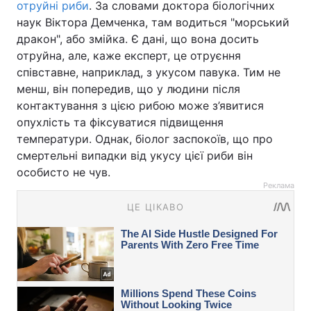
отруйні риби
. За словами доктора біологічних
наук Віктора Демченка, там водиться "морський
дракон", або змійка. Є дані, що вона досить
отруйна, але, каже експерт, це отруєння
співставне, наприклад, з укусом павука. Тим не
менш, він попередив, що у людини після
контактування з цією рибою може з’явитися
опухлість та фіксуватися підвищення
температури. Однак, біолог заспокоїв, що про
смертельні випадки від укусу цієї риби він
особисто не чув.
Реклама