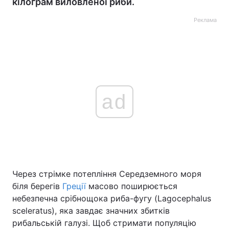
кілограм виловленої риби.
Реклама
ad
Через стрімке потепління Середземного моря
біля берегів
Греції
масово поширюється
небезпечна срібнощока риба-фугу (Lagocephalus
sceleratus), яка завдає значних збитків
рибальській галузі. Щоб стримати популяцію