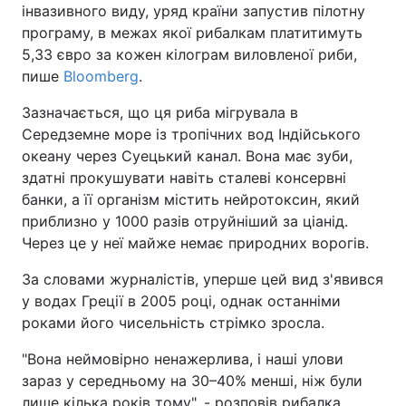
інвазивного виду, уряд країни запустив пілотну
програму, в межах якої рибалкам платитимуть
5,33 євро за кожен кілограм виловленої риби,
пише
Bloomberg
.
Зазначається, що ця риба мігрувала в
Середземне море із тропічних вод Індійського
океану через Суецький канал. Вона має зуби,
здатні прокушувати навіть сталеві консервні
банки, а її організм містить нейротоксин, який
приблизно у 1000 разів отруйніший за ціанід.
Через це у неї майже немає природних ворогів.
За словами журналістів, уперше цей вид з'явився
у водах Греції в 2005 році, однак останніми
роками його чисельність стрімко зросла.
"Вона неймовірно ненажерлива, і наші улови
зараз у середньому на 30–40% менші, ніж були
лише кілька років тому", - розповів рибалка