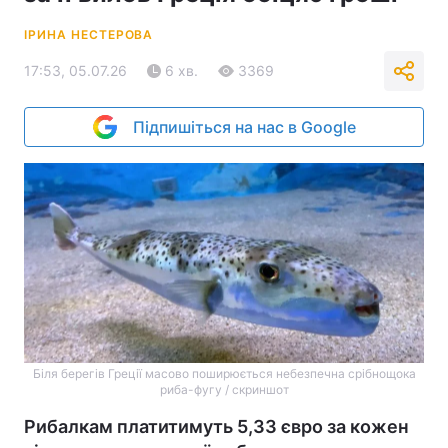
ІРИНА НЕСТЕРОВА
17:53, 05.07.26
6 хв.
3369
Підпишіться на нас в Google
Біля берегів Греції масово поширюється небезпечна срібнощока
риба-фугу / скриншот
Рибалкам платитимуть 5,33 євро за кожен