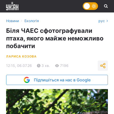
›
Новини
Екологія
рус
Біля ЧАЕС сфотографували
птаха, якого майже неможливо
побачити
ЛАРИСА КОЗОВА
12:15, 06.07.26
3 хв.
7196
Підпишіться на нас в Google