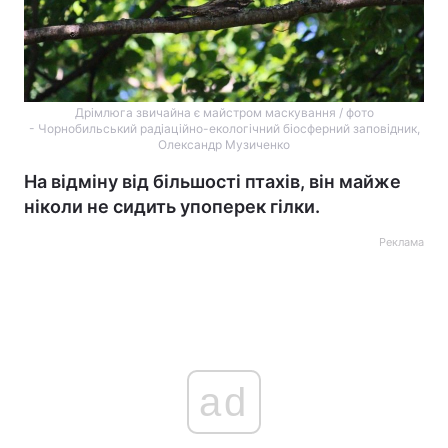
Дрімлюга звичайна є майстром маскування / фото
- Чорнобильський радіаційно-екологічний біосферний заповідник,
Олександр Музиченко
На відміну від більшості птахів, він майже
ніколи не сидить упоперек гілки.
Реклама
ad