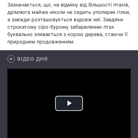
Зазначається, що, на відміну від більшості птахів,
Лонгріди
дрімлюга майже ніколи не сидить упоперек гілки,
а завжди розташовується вздовж неї. Завдяки
строкатому сіро-бурому забарвленню птах
Відео з Youtube
Статті
буквально зливається з корою дерева, стаючи її
природним продовженням.
Інтерв'ю
Думки
Архів
Вакансії
ВІДЕО ДНЯ
Контакти
Послуги
Play
Video