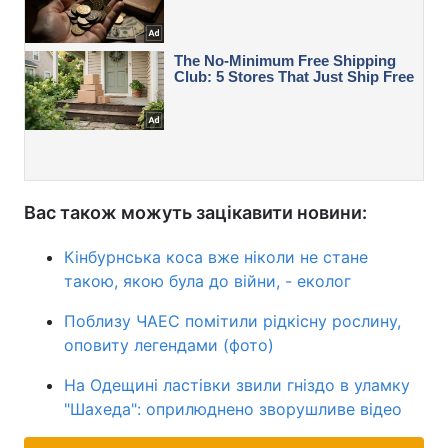
Вас також можуть зацікавити новини:
Кінбурнська коса вже ніколи не стане
такою, якою була до війни, - еколог
Поблизу ЧАЕС помітили рідкісну рослину,
оповиту легендами (фото)
На Одещині ластівки звили гніздо в уламку
"Шахеда": оприлюднено зворушливе відео