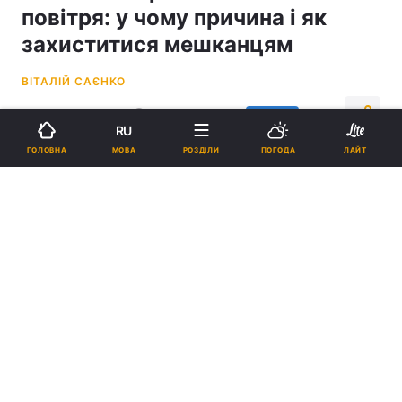
повітря: у чому причина і як
захиститися мешканцям
ВІТАЛІЙ САЄНКО
14:55, 03.07.26
2 хв.
1916
ОНОВЛЕНО
RU
МОВА
ГОЛОВНА
РОЗДІЛИ
ПОГОДА
ЛАЙТ
Підпишіться на нас в Google
У столиці спостерігається значне погіршення стану повітря / фото
УНІАН