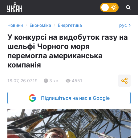
›
›
Новини
Економіка
Енергетика
рус
У конкурсі на видобуток газу на
шельфі Чорного моря
перемогла американська
компанія
18:07, 26.07.19
3 хв.
4551
Підпишіться на нас в Google