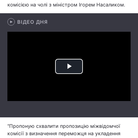
комісією на чолі з міністром Ігорем Насаликом.
Лонгріди
ВІДЕО ДНЯ
Відео з Youtube
Статті
Інтерв'ю
Думки
Архів
Вакансії
Контакти
Play
Послуги
Video
"Пропоную схвалити пропозицію міжвідомчої
комісії з визначення переможця на укладення