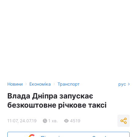
›
›
Новини
Економіка
Транспорт
рус
Влада Дніпра запускає
безкоштовне річкове таксі
11:07, 24.07.19
1 хв.
4519