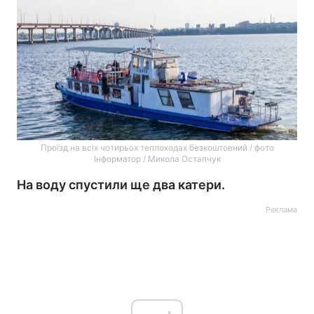
Проїзд на всіх чотирьох теплоходах безкоштовний / фото
Інформатор / Микола Остапчук
На воду спустили ще два катери.
Реклама