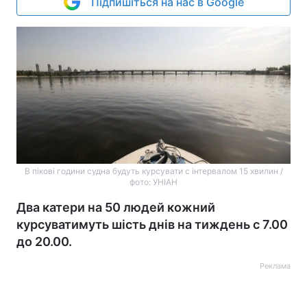
Підпишіться на нас в Google
В пікові години судна будуть курсувати с інтервалом 15 хвилин /
фото: УНІАН
Два катери на 50 людей кожний
курсуватимуть шість днів на тиждень с 7.00
до 20.00.
Реклама