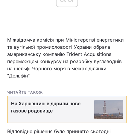
Головна
Війна
Україна
Політика
Міжвідомча комісія при Міністерстві енергетики
та вугільної промисловості України обрала
Економіка
Світ
американську компанію Trident Acquisitions
переможцем конкурсу на розробку вуглеводнів
Спорт
Наука
на шельфі Чорного моря в межах ділянки
"Дельфін".
Техно і зв'язок
Лайт
Зброя
Інциденти
ЧИТАЙТЕ ТАКОЖ
На Харківщині відкрили нове
Здоров'я
Туризм
газове родовище
Цікавинки
Погода
Відповідне рішення було прийнято сьогодні
Екологія
Регіони