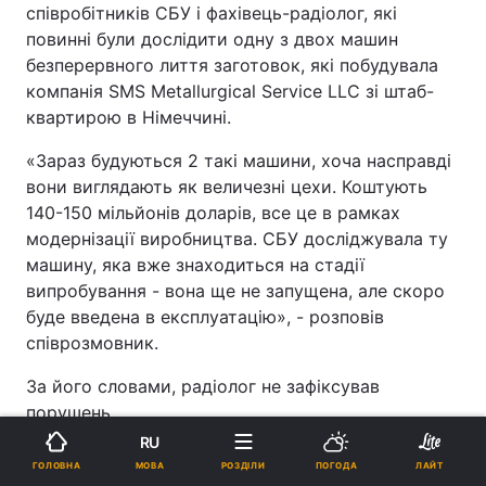
співробітників СБУ і фахівець-радіолог, які
повинні були дослідити одну з двох машин
безперервного лиття заготовок, які побудувала
компанія SMS Metallurgical Service LLC зі штаб-
квартирою в Німеччині.
«Зараз будуються 2 такі машини, хоча насправді
вони виглядають як величезні цехи. Коштують
140-150 мільйонів доларів, все це в рамках
модернізації виробництва. СБУ досліджувала ту
машину, яка вже знаходиться на стадії
випробування - вона ще не запущена, але скоро
буде введена в експлуатацію», - розповів
співрозмовник.
За його словами, радіолог не зафіксував
порушень.
RU
Представник «Арселорміттал Кривий Ріг» також
МОВА
ГОЛОВНА
РОЗДІЛИ
ПОГОДА
ЛАЙТ
зазначив, що силовики погодилися не вилучати