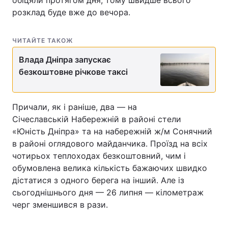
обіцяли протягом дня, тому швидше всього
розклад буде вже до вечора.
ЧИТАЙТЕ ТАКОЖ
Влада Дніпра запускає
безкоштовне річкове таксі
Причали, як і раніше, два — на
Січеславській Набережній в районі стели
«Юність Дніпра» та на набережній ж/м Сонячний
в районі оглядового майданчика. Проїзд на всіх
чотирьох теплоходах безкоштовний, чим і
обумовлена велика кількість бажаючих швидко
дістатися з одного берега на інший. Але із
сьогоднішнього дня — 26 липня — кілометраж
черг зменшився в рази.