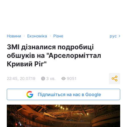
›
›
Новини
Економіка
Різне
рус
ЗМІ дізналися подробиці
обшуків на "Арселорміттал
Кривий Ріг"
22:45, 20.07.19
3 хв.
9051
Підпишіться на нас в Google