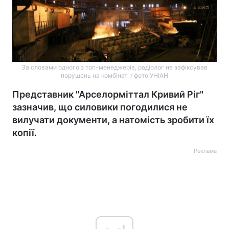
За словами одного з топ-менеджерів, радіолог не зафіксував
порушень на комбінаті / фото УНІАН
Представник "Арселорміттал Кривий Ріг"
зазначив, що силовики погодилися не
вилучати документи, а натомість зробити їх
копії.
Реклама