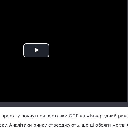
Play
Video
х проекту почнуться поставки СПГ на міжнародний рин
ку. Аналітики ринку стверджують, що ці обсяги могли 