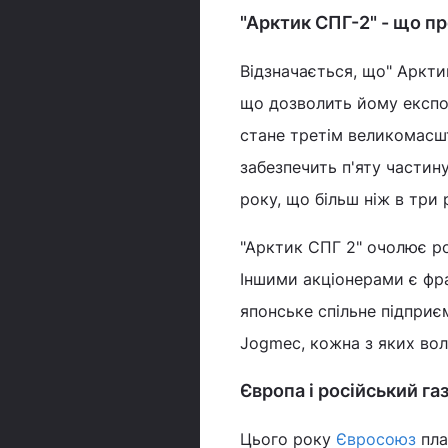
"Арктик СПГ-2" - що пр
Відзначається, що" Аркти
що дозволить йому експор
стане третім великомасш
забезпечить п'яту частин
року, що більш ніж в три 
"Арктик СПГ 2" очолює рос
Іншими акціонерами є фран
японське спільне підприє
Jogmec, кожна з яких вол
Європа і російський га
Цього року
Євросоюз
пла