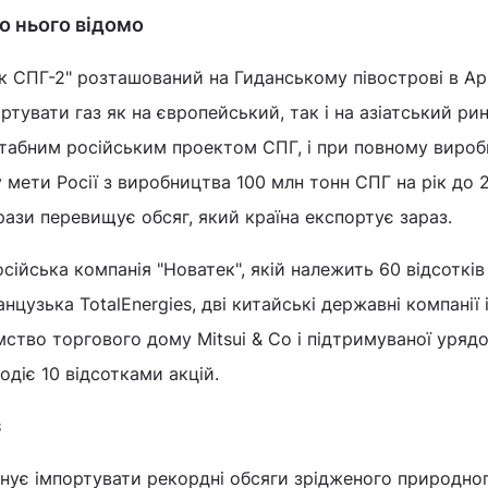
о нього відомо
к СПГ-2" розташований на Гиданському півострові в Ар
тувати газ як на європейський, так і на азіатський рин
табним російським проектом СПГ, і при повному вироб
у мети Росії з виробництва 100 млн тонн СПГ на рік до 
рази перевищує обсяг, який країна експортує зараз.
ійська компанія "Новатек", якій належить 60 відсотків 
цузька TotalEnergies, дві китайські державні компанії 
мство торгового дому Mitsui & Co і підтримуваної уряд
одіє 10 відсотками акцій.
з
нує імпортувати рекордні обсяги зрідженого природног