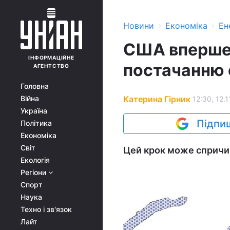
›
›
Новини
Економіка
Ен
США вперше 
ІНФОРМАЦІЙНЕ
постачанню с
АГЕНТСТВО
Головна
Катерина Гірник
Війна
12:30, 12.1
Україна
Підпиш
Політика
Економіка
Світ
Цей крок може спричин
Екологія
Регіони
Спорт
Наука
Техно і зв'язок
Лайт