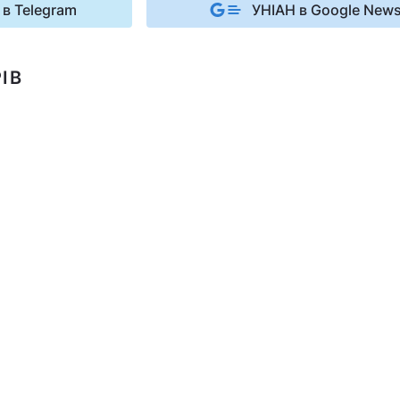
 в Telegram
УНІАН в Google New
ІВ