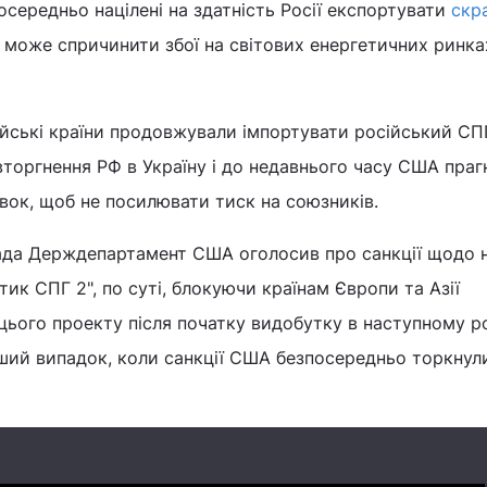
середньо націлені на здатність Росії експортувати
скр
ок може спричинити збої на світових енергетичних ринка
йські країни продовжували імпортувати російський СПГ
торгнення РФ в Україну і до недавнього часу США праг
вок, щоб не посилювати тиск на союзників.
ада Держдепартамент США оголосив про санкції щодо 
ик СПГ 2", по суті, блокуючи країнам Європи та Азії
цього проекту після початку видобутку в наступному ро
рший випадок, коли санкції США безпосередньо торкнул