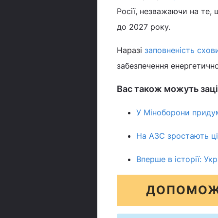
Росії, незважаючи на те,
до 2027 року.
Наразі
заповненість схови
забезпечення енергетично
Вас також можуть заці
У Міноборони придум
На АЗС зростають ці
Вперше в історії: Ук
ДОПОМОЖ