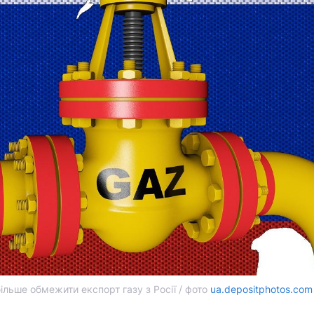
льше обмежити експорт газу з Росії / фото
ua.depositphotos.com