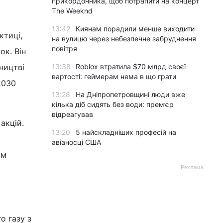
прикордонника, щоб потрапити на концерт
The Weeknd
13:42
Киянам порадили менше виходити
ктиці,
на вулицю через небезпечне забруднення
повітря
ок. Він
ництві
13:38
Roblox втратила $70 млрд своєї
вартості: геймерам нема в що грати
2030
13:28
На Дніпропетровщині люди вже
кілька діб сидять без води: прем’єр
відреагував
акцій.
13:20
5 найскладніших професій на
і
авіаносці США
ом
Реклама
о газу з