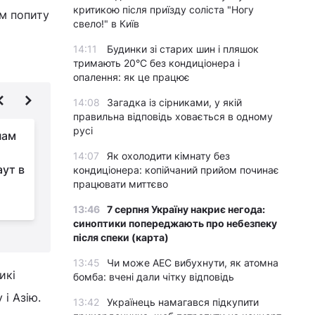
критикою після приїзду соліста "Ногу
ям попиту
свело!" в Київ
14:11
Будинки зі старих шин і пляшок
тримають 20°C без кондиціонера і
опалення: як це працює
14:08
Загадка із сірниками, у якій
правильна відповідь ховається в одному
русі
нам
Напередодні зими
Україна запустила дві
14:07
Як охолодити кімнату без
ут в
потужні газові
кондиціонера: копійчаний прийом починає
працювати миттєво
свердловини
13:46
7 серпня Україну накриє негода:
синоптики попереджають про небезпеку
після спеки (карта)
13:45
Чи може АЕС вибухнути, як атомна
икі
бомба: вчені дали чітку відповідь
 і Азію.
13:42
Українець намагався підкупити