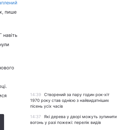
аплений
х, пише
 навіть
нули
нового
ці.
14:39
Створений за пару годин рок-хіт
ися
1970 року став однією з найвидатніших
пісень усіх часів
14:37
Які дерева у дворі можуть зупинити
вогонь у разі пожежі: перелік видів