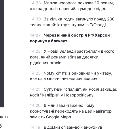
14:33
Малюк носорога показав 10 левам,
хто на дорозі головний: кумедне відео
14:30
За кілька годин загинуло понад 230
тисяч людей: історія цунамі в Таїланді
14:27
Через нічний обстріл РФ Херсон
поринув у блекаут
14:23
У Новій Зеландії застрелили дикого
кота, який роками вбивав десятки
рідкісних птахів
14:23
Чому кіт п’є з раковини чи унітазу,
але не з миски: пояснення вчених
14:21
Супутник "спалив", як Росія захищає
носії "Калібрів" у Новоросійську
14:20
6 млн завантажень: чому
користувачі переходять на цей навігатор
ок в
замість Google Maps
б
14:19
Відомий співак-воїн вибухнув