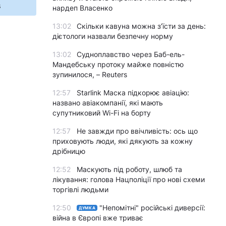
s
нардеп Власенко
13:02
Скільки кавуна можна з’їсти за день:
дієтологи назвали безпечну норму
13:02
Судноплавство через Баб-ель-
Мандебську протоку майже повністю
зупинилося, – Reuters
12:57
Starlink Маска підкорює авіацію:
названо авіакомпанії, які мають
супутниковий Wi-Fi на борту
12:57
Не завжди про ввічливість: ось що
приховують люди, які дякують за кожну
дрібницю
12:52
Маскують під роботу, шлюб та
лікування: голова Нацполіції про нові схеми
торгівлі людьми
12:50
"Непомітні" російські диверсії:
ДУМКА
війна в Європі вже триває