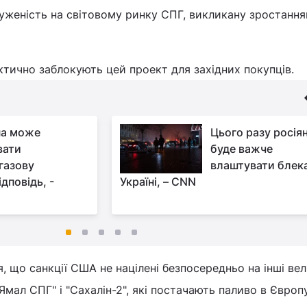
уженість на світовому ринку СПГ, викликану зростанн
тично заблокують цей проект для західних покупців.
на може
Цього разу росія
вати
буде важче
газову
влаштувати блека
дповідь, -
Україні, – CNN
 що санкції США не націлені безпосередньо на інші вел
Ямал СПГ" і "Сахалін-2", які постачають паливо в Європу