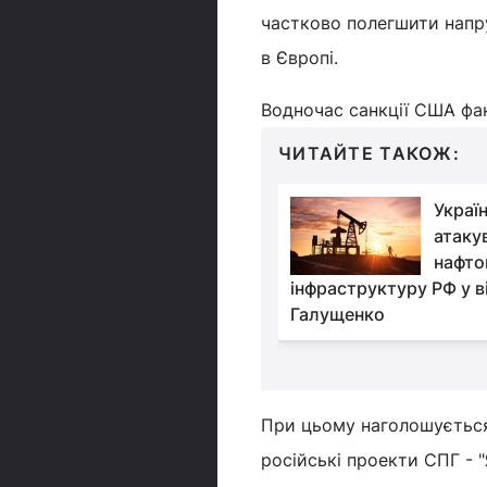
частково полегшити напр
в Європі.
Водночас санкції США фак
ЧИТАЙТЕ ТАКОЖ:
Росія б'є по
Украї
енергооб'єктах
атаку
України: 60 обстрілів
нафто
 тижні
інфраструктуру РФ у ві
Галущенко
При цьому наголошується,
російські проекти СПГ - "