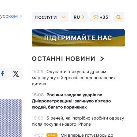
русском
RU
+35
ПОСЛУГИ
ПІДТРИМАЙТЕ НАС
ОСТАННІ НОВИНИ
15:09
Окупанти атакували дроном
маршрутку в Херсоні: серед поранених –
дитина
15:08
Росіяни завдали ударів по
Дніпропетровщині: загинуло пʼятеро
людей, багато поранених
15:00
5 речей, які потрібно зробити одразу
після покупки нового iPhone
14:57
"Ми вперше готуємось до
УНІАН