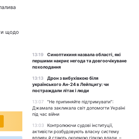
 палива
ти щодо
13:19
Синоптикиня назвала області, які
першими накриє негода та довгоочікуване
похолодання
13:13
Дрон з вибухівкою біля
українського Ан-24 в Лейпцигу: чи
постраждали літак і люди
13:07
"Не припиняйте підтримувати":
Джамала закликала світ допомогти Україні
під час війни
13:03
Контролюючи судові інституції,
активісти розбудовують власну систему
впливу й стають окремою гілкою влади, –