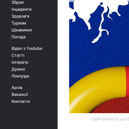
Зброя
Інциденти
Здоров'я
Туризм
Цікавинки
Погода
Відео з Youtube
Статті
Інтерв'ю
Думки
Лонгріди
Архів
Вакансії
Контакти
США прагнуть ще бі