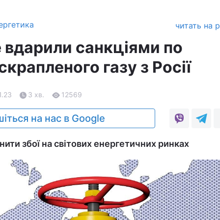
ергетика
читать на 
вдарили санкціями по
крапленого газу з Росії
1.23
3 хв.
12569
іться на нас в Google
ити збої на світових енергетичних ринках