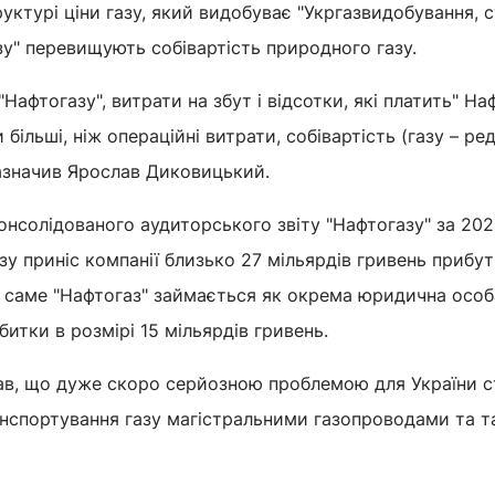
уктурі ціни газу, який видобуває "Укргазвидобування, с
у" перевищують собівартість природного газу.
"Нафтогазу", витрати на збут і відсотки, які платить" На
 більші, ніж операційні витрати, собівартість (газу – ред
зазначив Ярослав Диковицький.
консолідованого аудиторського звіту "Нафтогазу" за 202
у приніс компанії близько 27 мільярдів гривень прибут
им саме "Нафтогаз" займається як окрема юридична особ
итки в розмірі 15 мільярдів гривень.
в, що дуже скоро серйозною проблемою для України с
анспортування газу магістральними газопроводами та 