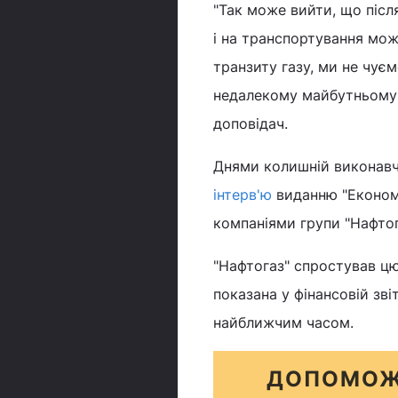
"Так може вийти, що після
і на транспортування можу
транзиту газу, ми не чує
недалекому майбутньому 
доповідач.
Днями колишній виконавч
інтерв'ю
виданню "Економі
компаніями групи "Нафтог
"Нафтогаз" спростував цю
показана у фінансовій зві
найближчим часом.
ДОПОМОЖ