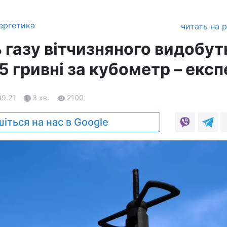
ергетика
читать на 
 газу вітчизняного видобут
5 гривні за кубометр – експ
09.21
3 хв.
2100
іться на нас в Google