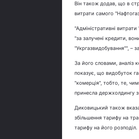
Він також додав, що в стр
витрати самого "Нафтогаз
"Адміністративні витрати 
"за залучені кредити, вони
"Укргазвидобування"", – 
За його словами, аналіз 
показує, що видобуток газ
"комерція", тобто, те, ч
принесла держхолдингу зб
Диковицький також вказа
збільшення тарифу на тр
тарифу на його розподіл.