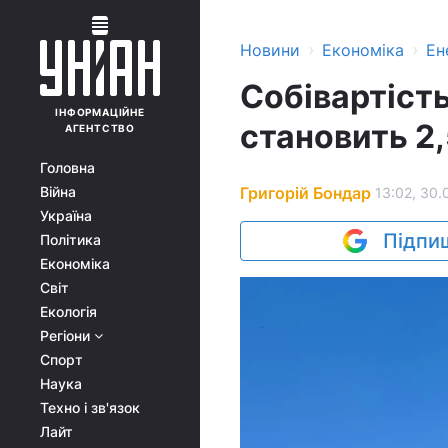
›
›
Новини
Економіка
Ен
Собівартість
ІНФОРМАЦІЙНЕ
становить 2,
АГЕНТСТВО
Головна
Григорій Бондар
Війна
13:02, 30.
Україна
Підпиш
Політика
Економіка
Світ
Екологія
Регіони
Спорт
Наука
Техно і зв'язок
Лайт