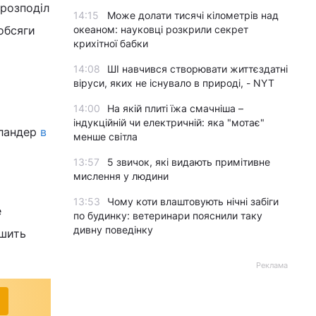
 розподіл
14:15
Може долати тисячі кілометрів над
 обсяги
океаном: науковці розкрили секрет
крихітної бабки
14:08
ШІ навчився створювати життєздатні
віруси, яких не існувало в природі, - NYT
14:00
На якій плиті їжа смачніша –
індукційній чи електричній: яка "мотає"
рландер
в
менше світла
13:57
5 звичок, які видають примітивне
мислення у людини
13:53
Чому коти влаштовують нічні забіги
е
по будинку: ветеринари пояснили таку
дивну поведінку
ршить
Реклама