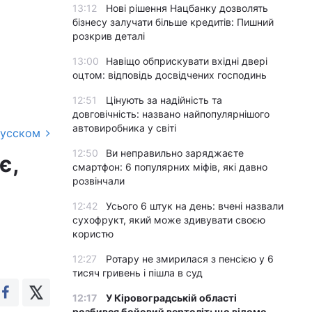
13:12
Нові рішення Нацбанку дозволять
бізнесу залучати більше кредитів: Пишний
розкрив деталі
13:00
Навіщо обприскувати вхідні двері
оцтом: відповідь досвідчених господинь
12:51
Цінують за надійність та
довговічність: названо найпопулярнішого
автовиробника у світі
русском
12:50
Ви неправильно заряджаєте
є,
смартфон: 6 популярних міфів, які давно
розвінчали
12:42
Усього 6 штук на день: вчені назвали
сухофрукт, який може здивувати своєю
користю
12:27
Ротару не змирилася з пенсією у 6
тисяч гривень і пішла в суд
12:17
У Кіровоградській області
розбився бойовий вертоліт: що відомо