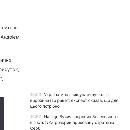
х питань
 Андрієм
тично
рибуток,
, –
16:03
Україна має знищувати пускові і
виробництво ракет: експерт сказав, що для
цього потрібно
15:57
Навіщо Вучич запросив Зеленського
в гості: NZZ розкрив приховану стратегію
Сербії