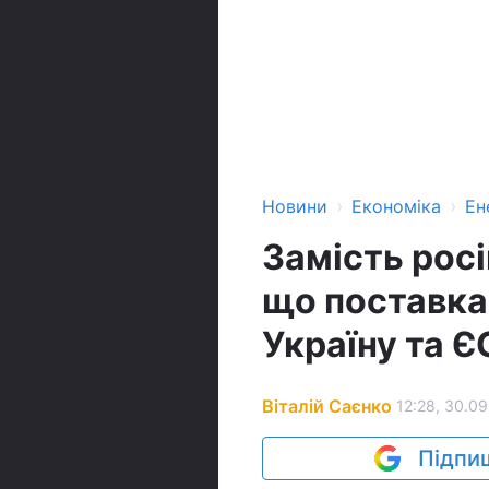
›
›
Новини
Економіка
Ен
Замість росі
що поставка
Україну та Є
Віталій Саєнко
12:28, 30.09
Підпиш