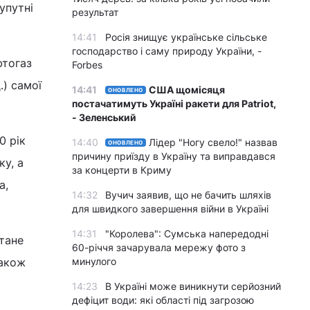
упутні
результат
14:41
Росія знищує українське сільське
господарство і саму природу України, -
фтогаз
Forbes
.) самої
14:41
США щомісяця
ОНОВЛЕНО
постачатимуть Україні ракети для Patriot,
- Зеленський
0 рік
14:40
Лідер "Ногу свело!" назвав
ОНОВЛЕНО
причину приїзду в Україну та виправдався
ку, а
за концерти в Криму
а,
14:32
Вучич заявив, що не бачить шляхів
для швидкого завершення війни в Україні
14:31
"Королева": Сумська напередодні
тане
60-річчя зачарувала мережу фото з
також
минулого
14:23
В Україні може виникнути серйозний
дефіцит води: які області під загрозою