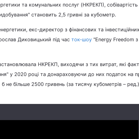
ргетики та комунальних послуг (НКРЕКП), собівартість
идобування" становить 2,5 гривні за кубометр.
енергетики, екс-директор з фінансових та інвестиційни
Ярослав Диковицький під час
ток-шоу
"Energy Freedom з
встановлювала НКРЕКП, виходячи з тих витрат, які фак
ня" у 2020 році та донараховуючи до них податок на п
 б не більше 2500 гривень (за тисячу кубометрів – ред.)"