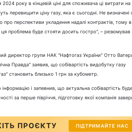
 2024 року в кінцевій ціні для споживача ці витрати на
ть перевищити ціну газу, яка є сьогодні. Не визначені
мо про перспективи укладення надалі контрактів, тому в
ця проблема буде стояти досить гостро", – резюмував
ий директор групи НАК "Нафтогаз України" Отто Вате
чна Правда" заявив, що собівартість видобутку газу
аз" становить близько 1 грн за кубометр.
 інформацію і запевнив, що актуальна собівартість буд
тності за перше півріччя, підготовку якої компанія заве
ІТЬ ПРОЄКТУ
ПІДТРИМАЙТЕ НАС