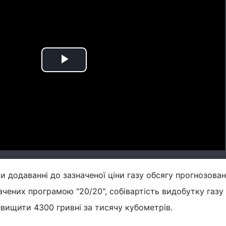
Play
Video
и додаванні до зазначеної ціни газу обсягу прогнозова
бачених програмою "20/20", собівартість видобутку газу
евищити 4300 гривні за тисячу кубометрів.