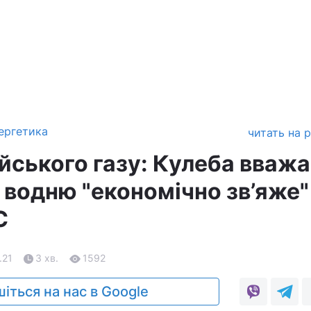
ергетика
читать на 
йського газу: Кулеба вважа
 водню "економічно зв’яже"
С
.21
3 хв.
1592
іться на нас в Google