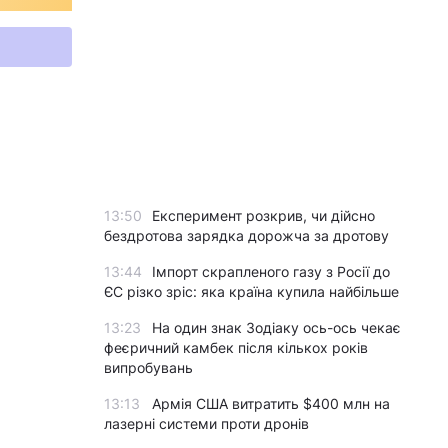
13:50
Експеримент розкрив, чи дійсно
бездротова зарядка дорожча за дротову
13:44
Імпорт скрапленого газу з Росії до
ЄС різко зріс: яка країна купила найбільше
13:23
На один знак Зодіаку ось-ось чекає
феєричний камбек після кількох років
випробувань
13:13
Армія США витратить $400 млн на
лазерні системи проти дронів