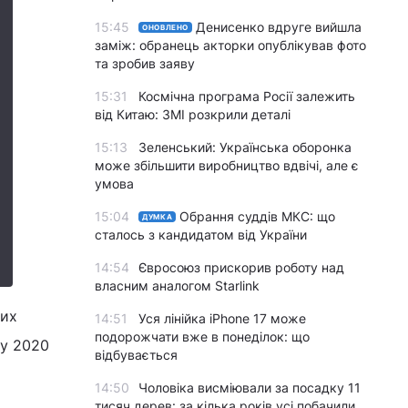
15:45
Денисенко вдруге вийшла
ОНОВЛЕНО
заміж: обранець акторки опублікував фото
та зробив заяву
15:31
Космічна програма Росії залежить
від Китаю: ЗМІ розкрили деталі
15:13
Зеленський: Українська оборонка
може збільшити виробництво вдвічі, але є
умова
15:04
Обрання суддів МКС: що
ДУМКА
сталось з кандидатом від України
14:54
Євросоюз прискорив роботу над
власним аналогом Starlink
них
14:51
Уся лінійка iPhone 17 може
подорожчати вже в понеділок: що
 у 2020
відбувається
14:50
Чоловіка висміювали за посадку 11
тисяч дерев: за кілька років усі побачили