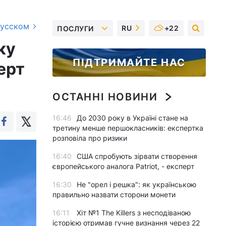
русском
RU
+22
ПОСЛУГИ
ку
ПІДТРИМАЙТЕ НАС
ерт
ОСТАННІ НОВИНИ
16:46
До 2030 року в Україні стане на
третину менше першокласників: експертка
розповіла про ризики
16:40
США спробують зірвати створення
європейського аналога Patriot, - експерт
16:30
Не "орел і решка": як українською
правильно назвати сторони монети
16:11
Хіт №1 The Killers з несподіваною
історією отримав гучне визнання через 22