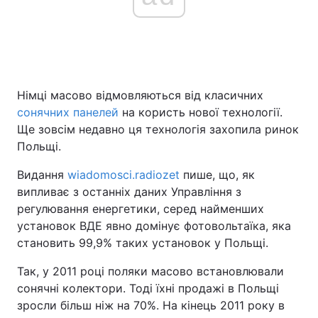
Головна
Війна
Україна
Політика
Німці масово відмовляються від класичних
сонячних панелей
на користь нової технології.
Економіка
Світ
Ще зовсім недавно ця технологія захопила ринок
Польщі.
Спорт
Наука
Видання
wiadomosci.radiozet
пише, що, як
Техно і зв'язок
Лайт
випливає з останніх даних Управління з
регулювання енергетики, серед найменших
Зброя
Інциденти
установок ВДЕ явно домінує фотовольтаїка, яка
становить 99,9% таких установок у Польщі.
Здоров'я
Туризм
Так, у 2011 році поляки масово встановлювали
Цікавинки
Погода
сонячні колектори. Тоді їхні продажі в Польщі
зросли більш ніж на 70%. На кінець 2011 року в
Екологія
Регіони