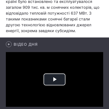
країні було встановлено та експлуатувалося
загалом 909 тис. кв. м сонячних колекторів, що
Лонгріди
відповідало тепловій потужності 637 МВт. З
такими показниками сонячні батареї стали
Відео з Youtube
Статті
другою технологією відновлюваних джерел
енергії, зокрема завдяки субсидіям.
Інтерв'ю
Думки
ВІДЕО ДНЯ
Архів
Вакансії
Контакти
Послуги
Play
Video