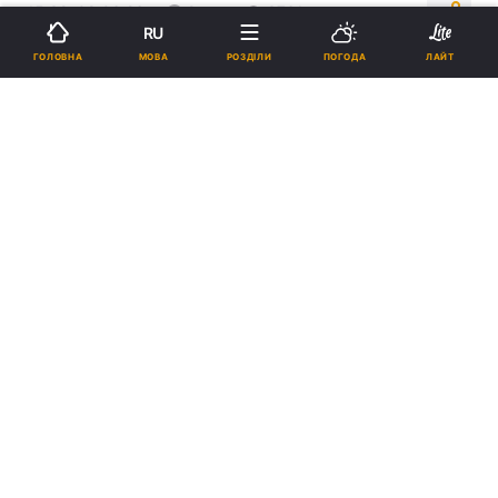
15:32, 08.06.26
2 хв.
3761
RU
МОВА
ГОЛОВНА
РОЗДІЛИ
ПОГОДА
ЛАЙТ
Підпишіться на нас в Google
Найбільший попит очікується у промисловості та серед
представників робітничих професій / фото
ua.depositphotos.com
Найбільший попит очікується у
промисловості та серед представників
робітничих професій.