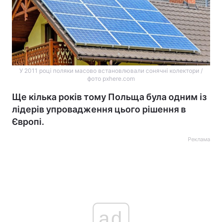
У 2011 році поляки масово встановлювали сонячні колектори /
фото pxhere.com
Ще кілька років тому Польща була одним із
лідерів упровадження цього рішення в
Європі.
Реклама
ad