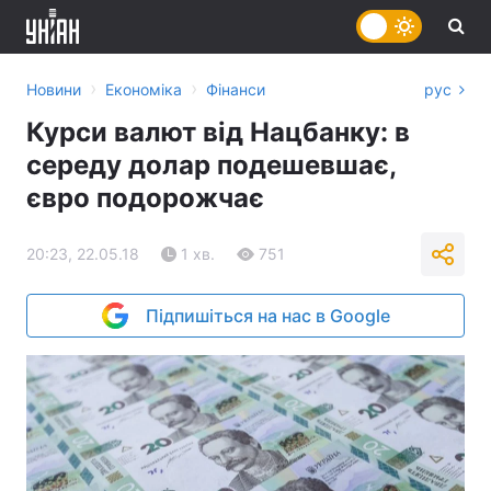
›
›
Новини
Економіка
Фінанси
рус
Курси валют від Нацбанку: в
середу долар подешевшає,
євро подорожчає
20:23, 22.05.18
1 хв.
751
Підпишіться на нас в Google