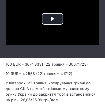
Лонгріди
Відео з Youtube
Статті
Play
Інтерв'ю
Думки
Video
Архів
Вакансії
Контакти
Послуги
100 EUR – 3074.8331 (22 травня – 3067.1723)
10 RUR – 4.2558 (22 травня – 4.1712)
У вівторок, 22 травня, котирування гривні до
долара США на міжбанківському валютному
ринку України до закриття торгів встановилися
на рівні 26,06/26,09 грн/дол.