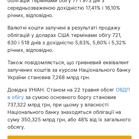
облігацій термінами обігу 77 і 973 дні з
середньозваженою дохідністю 17,41% і 16,10%
річних, відповідно.
Валютні кошти залучені в результаті продажу
облігацій у доларах США термінами обігу 721,
630 і 518 днів з дохідністю 5,63%, 5,60% і 5,32%
річних, відповідно.
Також повідомляється, що гривневий еквівалент
залучених коштів за курсом Національного банку
України становив 7,268 млрд грн.
Довідка УНІАН. Станом на 22 травня обсяг
ОВДП
в обігу
за сумою основного боргу становив
737,322 млрд грн, при цьому у власності
Національного банку знаходяться облігації на
суму 350,325 млрд грн, або 48% від їх загального
обсягу.