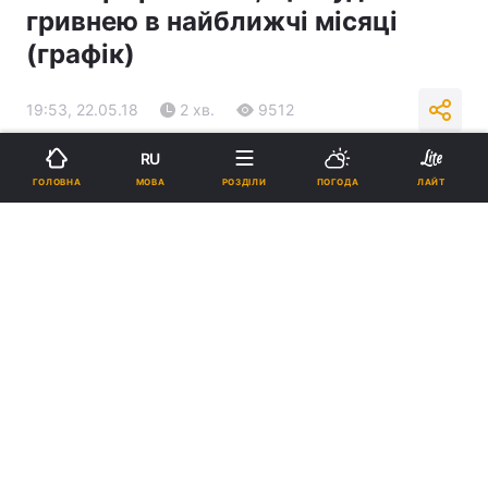
гривнею в найближчі місяці
(графік)
19:53, 22.05.18
2 хв.
9512
RU
Підпишіться на нас в Google
МОВА
ГОЛОВНА
РОЗДІЛИ
ПОГОДА
ЛАЙТ
Ілюстрація REUTERS
За словами експерта, з серпня-вересня