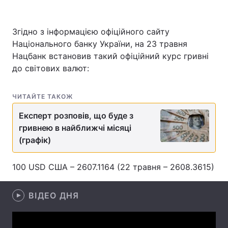
Згідно з інформацією офіційного сайту
Національного банку України, на 23 травня
Головна
Війна
Нацбанк встановив такий офіційний курс гривні
Україна
Політика
до світових валют:
Економіка
Світ
ЧИТАЙТЕ ТАКОЖ
Спорт
Наука
Експерт розповів, що буде з
гривнею в найближчі місяці
Техно і зв'язок
Лайт
(графік)
Зброя
Інциденти
100 USD США – 2607.1164 (22 травня – 2608.3615)
Здоров'я
Туризм
ВІДЕО ДНЯ
Цікавинки
Погода
Екологія
Регіони