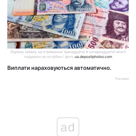
Окрему заявку на отримання тринадцятої й чотирнадцятої пенсії
подавати не потрібно \ фото
ua.depositphotos.com
Виплати нараховуються автоматично.
Реклама
ad