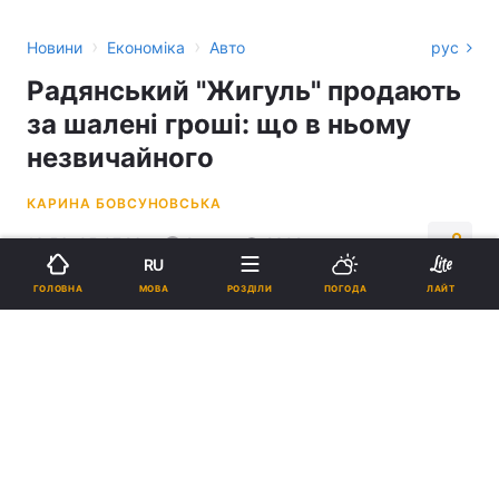
›
›
Новини
Економіка
Авто
рус
Радянський "Жигуль" продають
за шалені гроші: що в ньому
незвичайного
КАРИНА БОВСУНОВСЬКА
13:56, 05.07.26
2 хв.
2302
RU
МОВА
ГОЛОВНА
РОЗДІЛИ
ПОГОДА
ЛАЙТ
Підпишіться на нас в Google