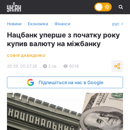
›
›
Новини
Економіка
Фінанси
рус
Нацбанк уперше з початку року
купив валюту на міжбанку
СОФІЯ ДАВИДЕНКО
20:29, 05.07.26
2 хв.
6016
Підпишіться на нас в Google