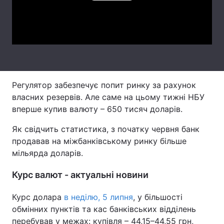
Лонгріди
Video
Відео з Youtube
Статті
Інтерв'ю
Думки
Регулятор забезпечує попит ринку за рахунок
Архів
Вакансії
власних резервів. Але саме на цьому тижні НБУ
вперше купив валюту – 650 тисяч доларів.
Контакти
Як свідчить статистика, з початку червня банк
Послуги
продавав на міжбанківському ринку більше
мільярда доларів.
Курс валют - актуальні новини
Курс долара
в неділю, 5 липня
, у більшості
обмінних пунктів та кас банківських відділень
перебував у межах: купівля – 44,15–44,55 грн,