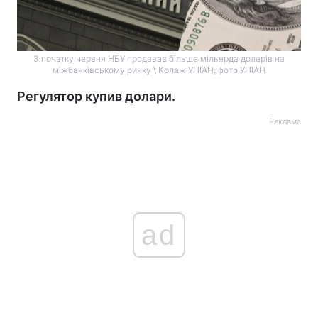
З початку червня НБУ продавав більше мільярда доларів на
міжбанківському ринку \ Колаж УНІАН, фото УНІАН
Регулятор купив долари.
Реклама
ad