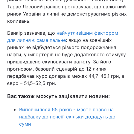
Тарас Лєсовий раніше прогнозував, що валютний
ринок України в липні не демонструватиме різких
коливань.
Банкір зазначав, що
найчутливішим фактором
для липня є саме пальне
: якщо на зовнішніх
ринках не відбудеться різкого подорожчання
нафти, у імпортерів не буде додаткового стимулу
пришвидшено скуповувати валюту. За його
прогнозом, базовий сценарій до 12 липня
передбачав курс долара в межах 44,7–45,1 грн, а
євро – 51,5–52,5 грн.
Вас також можуть зацікавити новини:
Виповнилося 65 років - маєте право на
надбавку до пенсії: скільки додадуть до
суми