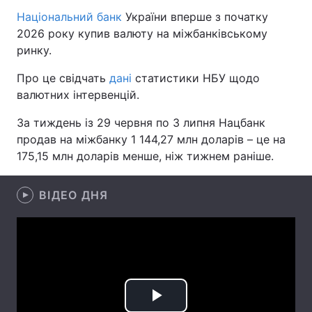
Національний банк
України вперше з початку
2026 року купив валюту на міжбанківському
ринку.
Головна
Війна
Про це свідчать
дані
статистики НБУ щодо
Україна
Політика
валютних інтервенцій.
Економіка
Світ
За тиждень із 29 червня по 3 липня Нацбанк
продав на міжбанку 1 144,27 млн доларів – це на
Спорт
Наука
175,15 млн доларів менше, ніж тижнем раніше.
Техно і зв'язок
Лайт
ВІДЕО ДНЯ
Зброя
Інциденти
Здоров'я
Туризм
Цікавинки
Погода
Екологія
Регіони
Play