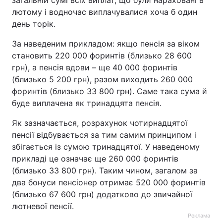
загальній сумі всіх виплат, що були нараховані в
лютому і водночас виплачувалися хоча б один
день торік.
За наведеним прикладом: якщо пенсія за віком
становить 220 000 форинтів (близько 28 600
грн), а пенсія вдови – ще 40 000 форинтів
(близько 5 200 грн), разом виходить 260 000
форинтів (близько 33 800 грн). Саме така сума й
буде виплачена як тринадцята пенсія.
Як зазначається, розрахунок чотирнадцятої
пенсії відбувається за тим самим принципом і
збігається із сумою тринадцятої. У наведеному
прикладі це означає ще 260 000 форинтів
(близько 33 800 грн). Таким чином, загалом за
два бонуси пенсіонер отримає 520 000 форинтів
(близько 67 600 грн) додатково до звичайної
лютневої пенсії.
Реклама