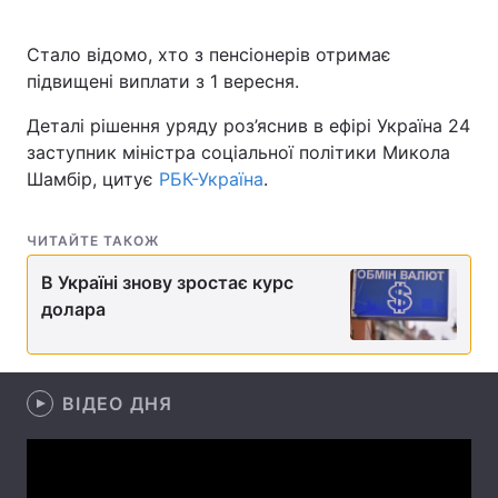
Стало відомо, хто з пенсіонерів отримає
підвищені виплати з 1 вересня.
Головна
Війна
Деталі рішення уряду роз’яснив в ефірі Україна 24
Україна
Політика
заступник міністра соціальної політики Микола
Шамбір, цитує
РБК-Україна
.
Економіка
Світ
ЧИТАЙТЕ ТАКОЖ
Спорт
Наука
В Україні знову зростає курс
Техно і зв'язок
Лайт
долара
Зброя
Інциденти
Здоров'я
Туризм
ВІДЕО ДНЯ
Цікавинки
Погода
Екологія
Регіони