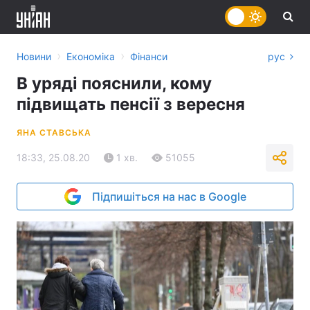
›
›
Новини
Економіка
Фінанси
рус
В уряді пояснили, кому
підвищать пенсії з вересня
ЯНА СТАВСЬКА
18:33, 25.08.20
1 хв.
51055
Підпишіться на нас в Google