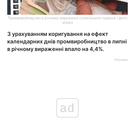
Промвиробництво в річному вираженні сповільнило падіння / фото
УНІАН
З урахуванням коригування на ефект
календарних днів промвиробництво в липні
в річному вираженні впало на 4,4%.
Реклама
ad