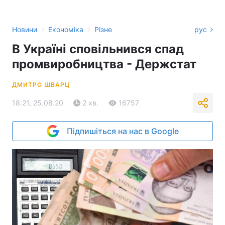
›
›
Новини
Економіка
Різне
рус
В Україні сповільнився спад
промвиробництва - Держстат
ДМИТРО ШВАРЦ
18:21, 25.08.20
2 хв.
16757
Підпишіться на нас в Google