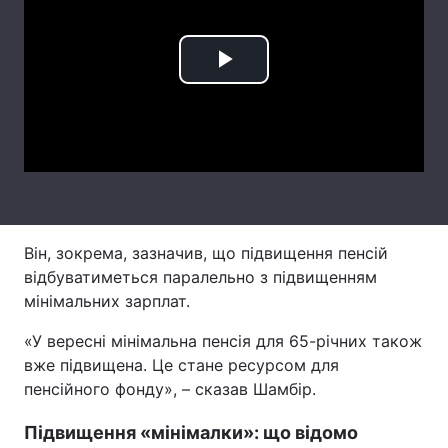
Лонгріди
Play
Відео з Youtube
Статті
Video
Інтерв'ю
Думки
Архів
Вакансії
Контакти
Він, зокрема, зазначив, що підвищення пенсій
Послуги
відбуватиметься паралельно з підвищенням
мінімальних зарплат.
«У вересні мінімальна пенсія для 65-річних також
вже підвищена. Це стане ресурсом для
пенсійного фонду», – сказав Шамбір.
Підвищення «мінімалки»: що відомо