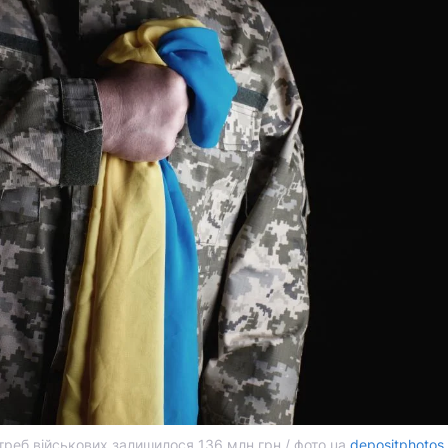
реб військових залишилося 136 млн грн / фото ua.
depositphotos