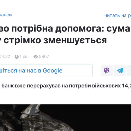
нанси
читать на 
во потрібна допомога: сума
 стрімко зменшується
04.22
1 хв.
5907
іться на нас в Google
 банк вже перерахував на потреби військових 14