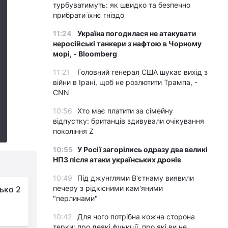
турбуватимуть: як швидко та безпечно
прибрати їхнє гніздо
11:24
Україна погодилася не атакувати
неросійські танкери з нафтою в Чорному
морі, - Bloomberg
11:21
Головний генерал США шукає вихід з
війни в Ірані, щоб не розлютити Трампа, -
CNN
10:56
Хто має платити за сімейну
відпустку: британців здивували очікування
покоління Z
10:55
У Росії загорілись одразу два великі
НПЗ після атаки українських дронів
10:49
Під джунглями В'єтнаму виявили
печеру з рідкісними кам'яними
ько 2
"перлинами"
10:42
Для чого потрібна кожна сторона
терки: про деякі функції, про які ви не