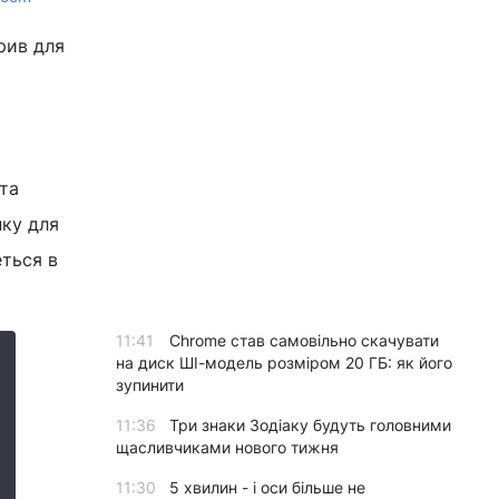
рив для
та
нку для
еться в
11:41
Chrome став самовільно скачувати
на диск ШІ-модель розміром 20 ГБ: як його
зупинити
11:36
Три знаки Зодіаку будуть головними
щасливчиками нового тижня
11:30
5 хвилин - і оси більше не