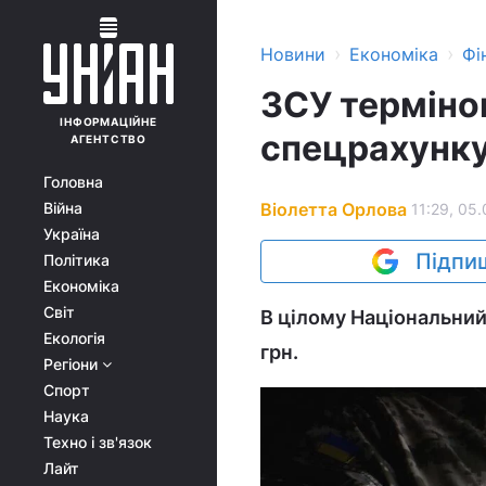
›
›
Новини
Економіка
Фі
ЗСУ терміно
ІНФОРМАЦІЙНЕ
спецрахунку
АГЕНТСТВО
Головна
Віолетта Орлова
Війна
11:29, 05.
Україна
Підпиш
Політика
Економіка
Світ
В цілому Національний
Екологія
грн.
Регіони
Спорт
Наука
Техно і зв'язок
Лайт