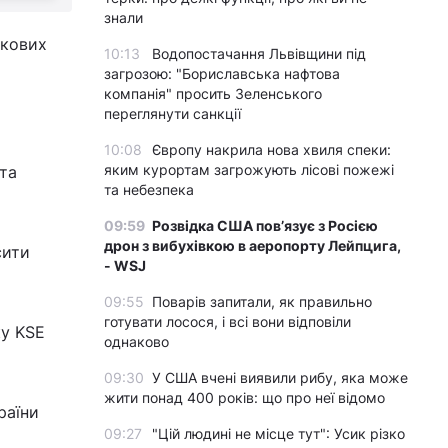
знали
ькових
10:13
Водопостачання Львівщини під
загрозою: "Бориславська нафтова
компанія" просить Зеленського
переглянути санкції
10:08
Європу накрила нова хвиля спеки:
яким курортам загрожують лісові пожежі
та
та небезпека
09:59
Розвідка США пов’язує з Росією
дрон з вибухівкою в аеропорту Лейпцига,
сити
- WSJ
09:55
Поварів запитали, як правильно
готувати лосося, і всі вони відповіли
ку KSE
однаково
09:30
У США вчені виявили рибу, яка може
жити понад 400 років: що про неї відомо
раїни
09:27
"Цій людині не місце тут": Усик різко