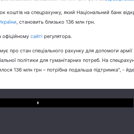
ок коштів на спецрахунку, який Національний банк відк
України
, становить близько 136 млн грн.
а офіційному
сайті
регулятора.
мує про стан спеціального рахунку для допомоги армії 
іальної політики для гуманітарних потреб. На спецраху
лося 136 млн грн – потрібна подальша підтримка", - йд
Play