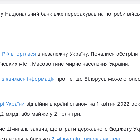
му Національний банк вже перерахував на потреби війс
у
РФ вторглася
в незалежну Україну. Почалися обстріли 
нських міст. Масово гине мирне населення України.
у
з'явилася інформація
про те, що Білорусь може оголо
рі України
від війни в країні станом на 1 квітня 2022 ро
8,2 млрд, або майже у 2 трлн грн.
нис Шмигаль заявив, що втрати державного бюджету Ук
ю становлять близько
2 мільярдів гривень на день
.