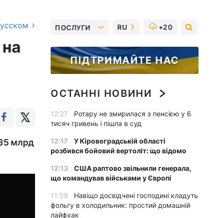
русском
RU
+20
ПОСЛУГИ
 на
ПІДТРИМАЙТЕ НАС
ОСТАННІ НОВИНИ
12:27
Ротару не змирилася з пенсією у 6
тисяч гривень і пішла в суд
12:17
У Кіровоградській області
,35 млрд
розбився бойовий вертоліт: що відомо
12:13
США раптово звільнили генерала,
що командував військами у Європі
11:59
Навіщо досвідчені господині кладуть
фольгу в холодильник: простий домашній
лайфхак