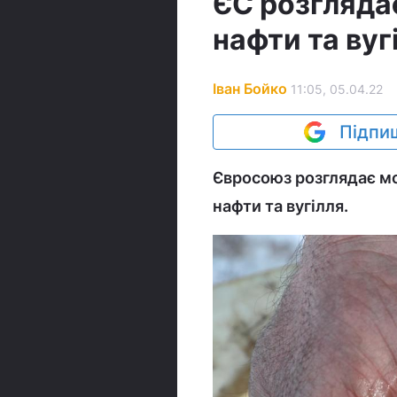
ЄС розгляда
нафти та вугі
Іван Бойко
11:05, 05.04.22
Підпиш
Євросоюз розглядає мо
нафти та вугілля.