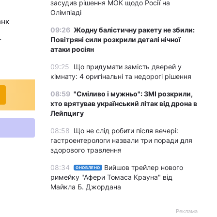
засудив рішення МОК щодо Росії на
Олімпіаді
анк
09:26
Жодну балістичну ракету не збили:
.
Повітряні сили розкрили деталі нічної
атаки росіян
09:25
Що придумати замість дверей у
кімнату: 4 оригінальні та недорогі рішення
08:59
"Сміливо і мужньо": ЗМІ розкрили,
хто врятував український літак від дрона в
Лейпцигу
08:58
Що не слід робити після вечері:
гастроентерологи назвали три поради для
здорового травлення
08:34
Вийшов трейлер нового
ОНОВЛЕНО
римейку "Афери Томаса Крауна" від
Майкла Б. Джордана
Реклама