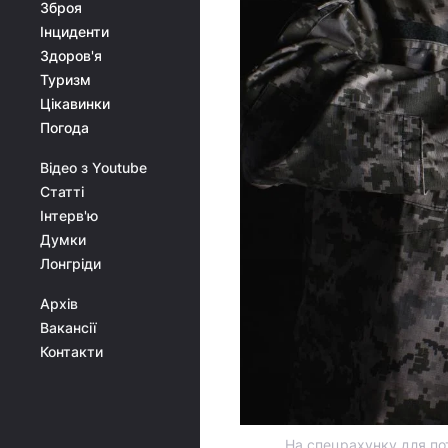
Зброя
Інциденти
Здоров'я
Туризм
Цікавинки
Погода
Відео з Youtube
Статті
Інтерв'ю
Думки
Лонгріди
Архів
Вакансії
Контакти
На спецрахунку для пот