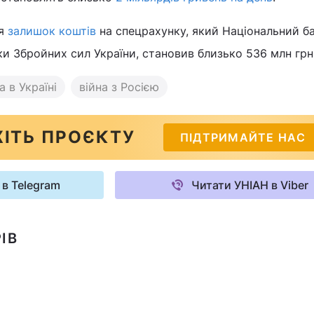
ня
залишок коштів
на спецрахунку, який Національний б
ки Збройних сил України, становив близько 536 млн грн
а в Україні
війна з Росією
ІТЬ ПРОЄКТУ
ПІДТРИМАЙТЕ НАС
 в Telegram
Читати УНІАН в Viber
ІВ