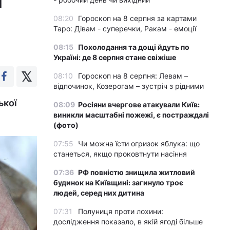
я
08:20
Гороскоп на 8 серпня за картами
Таро: Дівам - суперечки, Ракам - емоції
08:15
Похолодання та дощі йдуть по
Україні: де 8 серпня стане свіжіше
08:10
Гороскоп на 8 серпня: Левам –
відпочинок, Козерогам – зустріч з рідними
ької
08:09
Росіяни вчергове атакували Київ:
виникли масштабні пожежі, є постраждалі
(фото)
07:55
Чи можна їсти огризок яблука: що
станеться, якщо проковтнути насіння
07:36
РФ повністю знищила житловий
будинок на Київщині: загинуло троє
людей, серед них дитина
07:31
Полуниця проти лохини:
дослідження показало, в якій ягоді більше