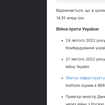
Відзначається, що в ціло
14,35 млрд грн.
Війна проти України:
24 лютого 2022 рок
бомбардування украї
27 лютого 2022 рок
війну Україні.
Збиток інфраструкту
Institute оцінив в $6
Прем'єр-міністр Де
через війну з Росіє