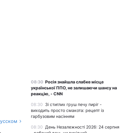
08:30
Росія знайшла слабке місце
української ППО, не залишаючи шансу на
реакцію, - CNN
08:30
Зі стиглих груш печу пиріг -
виходить просто смакота: рецепт із
гарбузовим насінням
русском
08:30
День Незалежності 2026: 24 серпня
- робочий день чи вихідний