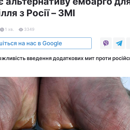
є альтернативу ембарго дл
лля з Росії – ЗМІ
1 хв.
3349
іться на нас в Google
жливість введення додаткових мит проти російс