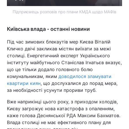
Підприємець розповів про плани КМДА щодо МАФів
Київська влада - останні новини
Під час зимових блекаутів мер Києва Віталій
Кличко двічі закликав містян виїхати за межі
столиці. Енергетичний експерт Українського
інституту майбутнього Станіслав Ігнатьєв вказує,
що це тільки додало головного болю
комунальникам, яким
доводилося зламувати
квартири киян
, що дослухалися до порад мера,
за необхідності усунути прориви труб.
Вже наприкінці цього року, з приходом холодів,
Києву загрожує нова катастрофа з опаленням,
каже голова Деснянської РДА Максим Бахматов.
Влада столиці не має ефективного плану для