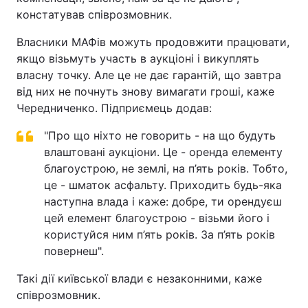
констатував співрозмовник.
Тема оформлення
Власники МАФів можуть продовжити працювати,
якщо візьмуть участь в аукціоні і викуплять
власну точку. Але це не дає гарантій, що завтра
від них не почнуть знову вимагати гроші, каже
Чередниченко. Підприємець додав:
"Про що ніхто не говорить - на що будуть
влаштовані аукціони. Це - оренда елементу
благоустрою, не землі, на п’ять років. Тобто,
це - шматок асфальту. Приходить будь-яка
наступна влада і каже: добре, ти орендуєш
цей елемент благоустрою - візьми його і
користуйся ним п’ять років. За п’ять років
повернеш".
Такі дії київської влади є незаконними, каже
співрозмовник.