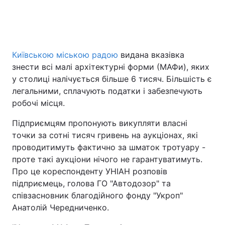
Головна
Війна
Київською міською радою
видана вказівка
Україна
Політика
знести всі малі архітектурні форми (МАФи), яких
у столиці налічується більше 6 тисяч. Більшість є
Економіка
Світ
легальними, сплачують податки і забезпечують
робочі місця.
Спорт
Наука
Підприємцям пропонують викупляти власні
Техно і зв'язок
Лайт
точки за сотні тисяч гривень на аукціонах, які
проводитимуть фактично за шматок тротуару -
Зброя
Інциденти
проте такі аукціони нічого не гарантуватимуть.
Про це кореспонденту УНІАН розповів
Здоров'я
Туризм
підприємець, голова ГО "Автодозор" та
співзасновник благодійного фонду "Укроп"
Цікавинки
Погода
Анатолій Чередниченко.
Екологія
Регіони