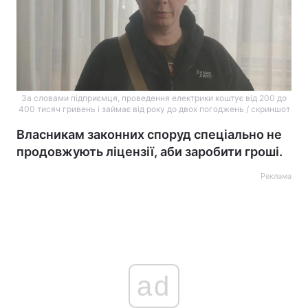
За словами підприємця, проведення електрики коштує від 200 до
400 тисяч гривень і займає від року до двох погоджень / скриншот
Власникам законних споруд спеціально не
продовжують ліцензії, аби заробити гроші.
Реклама
ad