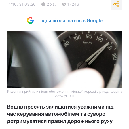
11:10, 31.03.26
2 хв.
17246
Підпишіться на нас в Google
Рішення прийняли після обстеження міської мережі вулиць і доріг /
фото УНІАН
Водіїв просять залишатися уважними під
час керування автомобілем та суворо
дотримуватися правил дорожнього руху.