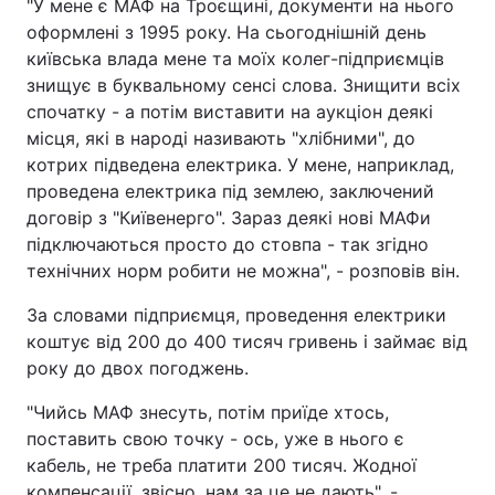
"У мене є МАФ на Троєщині, документи на нього
оформлені з 1995 року. На сьогоднішній день
Лонгріди
київська влада мене та моїх колег-підприємців
знищує в буквальному сенсі слова. Знищити всіх
Відео з Youtube
Статті
спочатку - а потім виставити на аукціон деякі
місця, які в народі називають "хлібними", до
Інтерв'ю
Думки
котрих підведена електрика. У мене, наприклад,
проведена електрика під землею, заключений
Архів
Вакансії
договір з "Київенерго". Зараз деякі нові МАФи
підключаються просто до стовпа - так згідно
Контакти
технічних норм робити не можна", - розповів він.
Послуги
За словами підприємця, проведення електрики
коштує від 200 до 400 тисяч гривень і займає від
року до двох погоджень.
"Чийсь МАФ знесуть, потім приїде хтось,
поставить свою точку - ось, уже в нього є
кабель, не треба платити 200 тисяч. Жодної
компенсації, звісно, нам за це не дають", -