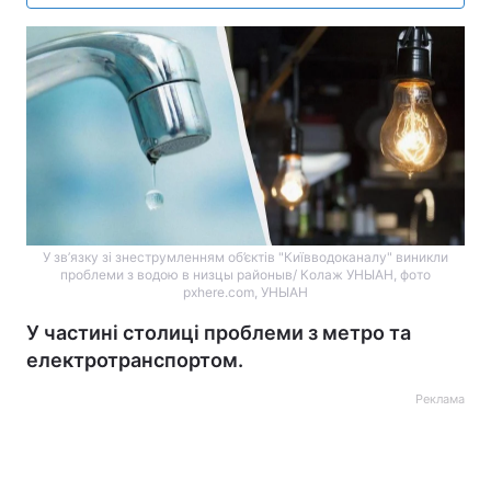
У зв’язку зі знеструмленням об’єктів "Київводоканалу" виникли
проблеми з водою в низцы районыв/ Колаж УНЫАН, фото
pxhere.com, УНЫАН
У частині столиці проблеми з метро та
електротранспортом.
Реклама