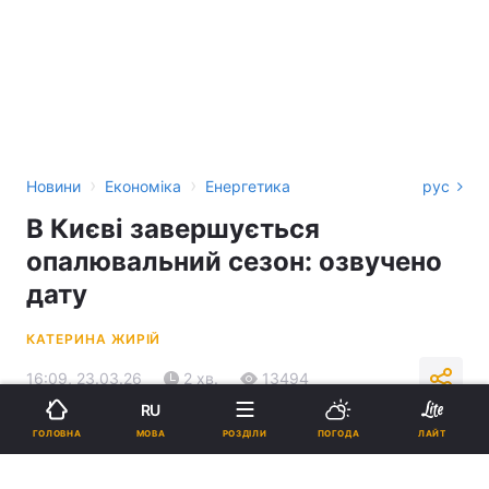
›
›
Новини
Економіка
Енергетика
рус
В Києві завершується
опалювальний сезон: озвучено
дату
КАТЕРИНА ЖИРІЙ
16:09, 23.03.26
2 хв.
13494
RU
МОВА
ГОЛОВНА
РОЗДІЛИ
ПОГОДА
ЛАЙТ
Підпишіться на нас в Google