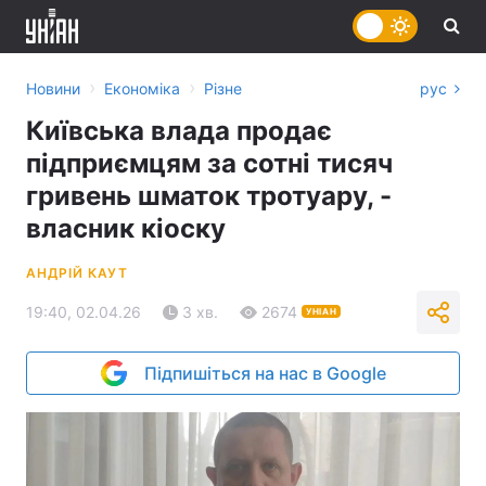
›
›
Новини
Економіка
Різне
рус
Київська влада продає
підприємцям за сотні тисяч
гривень шматок тротуару, -
власник кіоску
АНДРІЙ КАУТ
19:40, 02.04.26
3 хв.
2674
УНІАН
Підпишіться на нас в Google