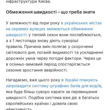
інфраструктури Києва.
Обмеження швидкості – що треба знати
У залежності від пори року
в українських містах
на окремих вулицях змінюються обмеження
швидкості
: у теплий сезон вони послаблюються,
а з 1 листопада знову діють суворіші
правила. Причина змін полягає у скороченні
світлового дня, поганій видимості та ускладненні
дорожніх умов через погодні фактори. Через це
в осінньо-зимовий період спостерігається
сезонне зростання аварійності.
Нагадаємо, вже цього року
в Україні планують
запровадити систему штрафних балів для водіїв
,
яка буде більш суворо карати за перевищення
швидкості. Подібна система вже діє в багатьох
європейських країнах і довела свою
ефективність.