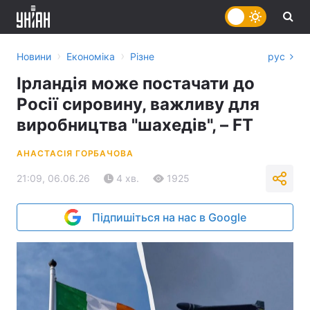
›
›
Новини
Економіка
Різне
рус
Ірландія може постачати до
Росії сировину, важливу для
виробництва "шахедів", – FT
АНАСТАСІЯ ГОРБАЧОВА
21:09, 06.06.26
4 хв.
1925
Підпишіться на нас в Google