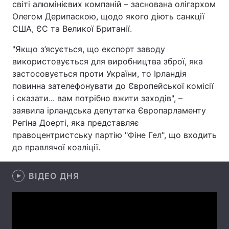
світі алюмінієвих компаній – заснована олігархом
Олегом Дерипаскою, щодо якого діють санкції
Лонгріди
США, ЄС та Великої Британії.
Відео з Youtube
Статті
"Якщо з’ясується, що експорт заводу
використовується для виробництва зброї, яка
Інтерв'ю
Думки
застосовується проти України, то Ірландія
повинна зателефонувати до Європейської комісії
Архів
Вакансії
і сказати... вам потрібно вжити заходів", –
заявила ірландська депутатка Європарламенту
Контакти
Регіна Доерті, яка представляє
правоцентристську партію "Фіне Гел", що входить
Послуги
до правлячої коаліції.
ВІДЕО ДНЯ