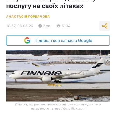
послугу на своїх літаках
АНАСТАСІЯ ГОРБАЧОВА
18:57, 06.06.26
2 хв.
5134
Підпишіться на нас в Google
У Finnair, як і раніше, оптимістичні прогнози щодо запасів
авіаційного палива / фото flickr.com