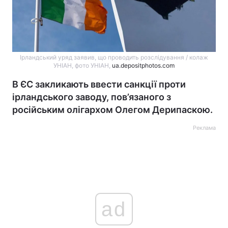
Ірландський уряд заявив, що проводить розслідування / колаж
УНІАН, фото УНІАН,
ua.depositphotos.com
В ЄС закликають ввести санкції проти
ірландського заводу, пов’язаного з
російським олігархом Олегом Дерипаскою.
Реклама
ad