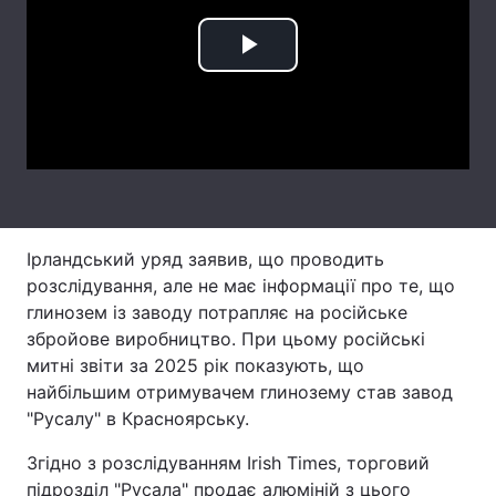
Тема оформлення
Play
Video
Ірландський уряд заявив, що проводить
розслідування, але не має інформації про те, що
глинозем із заводу потрапляє на російське
збройове виробництво. При цьому російські
митні звіти за 2025 рік показують, що
найбільшим отримувачем глинозему став завод
"Русалу" в Красноярську.
Згідно з розслідуванням Irish Times, торговий
підрозділ "Русала" продає алюміній з цього