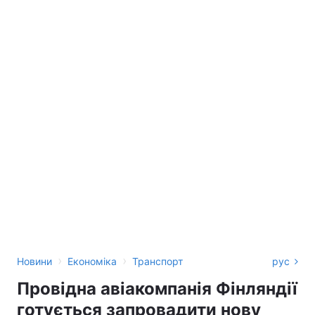
›
›
Новини
Економіка
Транспорт
рус
Провідна авіакомпанія Фінляндії
готується запровадити нову