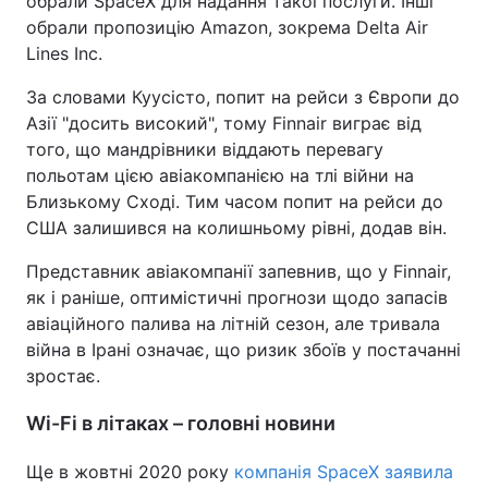
обрали SpaceX для надання такої послуги. Інші
обрали пропозицію Amazon, зокрема Delta Air
Lines Inc.
За словами Куусісто, попит на рейси з Європи до
Азії "досить високий", тому Finnair виграє від
того, що мандрівники віддають перевагу
польотам цією авіакомпанією на тлі війни на
Близькому Сході. Тим часом попит на рейси до
США залишився на колишньому рівні, додав він.
Представник авіакомпанії запевнив, що у Finnair,
як і раніше, оптимістичні прогнози щодо запасів
авіаційного палива на літній сезон, але тривала
війна в Ірані означає, що ризик збоїв у постачанні
зростає.
Wi-Fi в літаках – головні новини
Ще в жовтні 2020 року
компанія SpaceX заявила