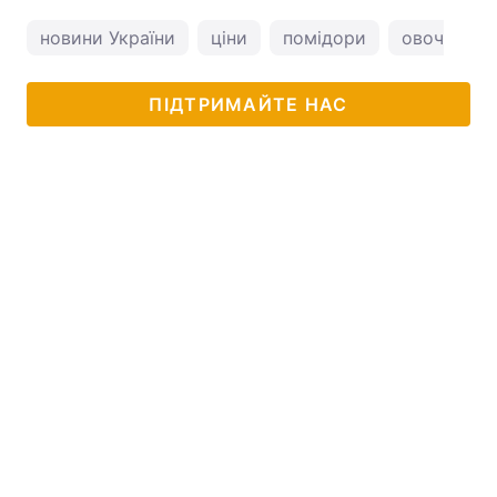
новини України
ціни
помідори
овочі
ц
ПІДТРИМАЙТЕ НАС