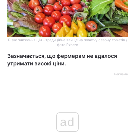
Різке зниження цін – традиційне явище на початку сезону томатів /
фото Pxhere
Зазначається, що фермерам не вдалося
утримати високі ціни.
Реклама
ad