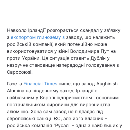
Головна
Війна
Навколо Ірландії розгорається скандал у зв'язку
з
експортом глинозему з
заводу, що належить
Україна
Політика
російській компанії, який потенційно може
Економіка
Світ
використовуватися у війні Володимира Путіна
проти України. Ця ситуація ставить Дублін у
Спорт
Наука
незручне становище напередодні головування в
Євросоюзі.
Техно і зв'язок
Лайт
Газета
Financial Times
пише, що завод Aughinish
Зброя
Інциденти
Alumina на південному заході Ірландії є
найбільшим у Європі підприємством і основним
Здоров'я
Туризм
постачальником сировини для виробництва
алюмінію. Хоча сам завод не підпадає під
Цікавинки
Погода
європейські санкції ЄС, але його власник –
російська компанія "Русал" – одна з найбільших у
Екологія
Регіони