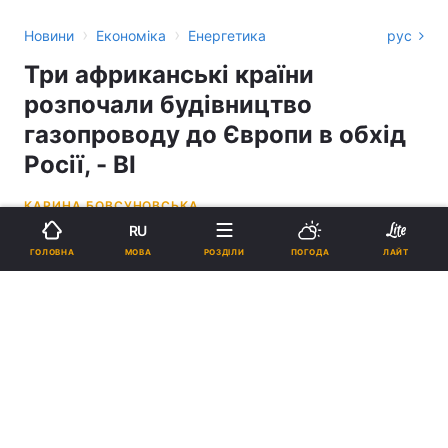
›
›
Новини
Економіка
Енергетика
рус
Три африканські країни
розпочали будівництво
газопроводу до Європи в обхід
Росії, - BI
КАРИНА БОВСУНОВСЬКА
RU
10:26, 06.06.26
3 хв.
14101
МОВА
ГОЛОВНА
РОЗДІЛИ
ПОГОДА
ЛАЙТ
Підпишіться на нас в Google