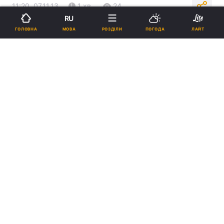
11:20, 07.11.13
1 хв.
24
RU
МОВА
ГОЛОВНА
РОЗДІЛИ
ПОГОДА
ЛАЙТ
Підпишіться на нас в Google
Реклама
ad
Міністр закордонних справ України Леонід
Кожара наголошує на рішучості української