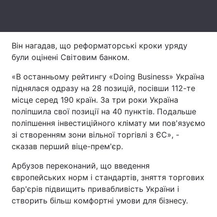
Лонгріди
Він нагадав, що реформаторські кроки уряду
Відео з Youtube
Статті
були оцінені Світовим банком.
Інтерв'ю
Думки
«В останньому рейтингу «Doing Business» Україна
піднялася одразу на 28 позицій, посівши 112-те
Архів
Вакансії
місце серед 190 країн. За три роки Україна
Контакти
поліпшила свої позиції на 40 пунктів. Подальше
поліпшення інвестиційного клімату ми пов'язуємо
Послуги
зі створенням зони вільної торгівлі з ЄС», -
сказав перший віце-прем'єр.
Арбузов переконаний, що введення
європейських норм і стандартів, зняття торгових
бар'єрів підвищить привабливість України і
створить більш комфортні умови для бізнесу.