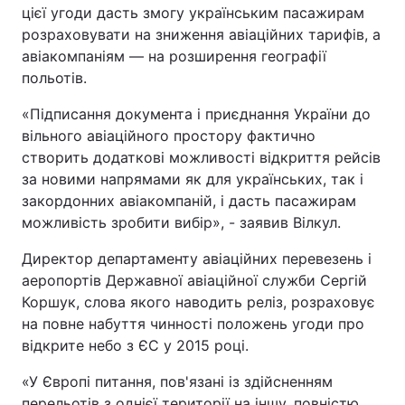
цієї угоди дасть змогу українським пасажирам
розраховувати на зниження авіаційних тарифів, а
авіакомпаніям — на розширення географії
польотів.
«Підписання документа і приєднання України до
вільного авіаційного простору фактично
створить додаткові можливості відкриття рейсів
за новими напрямами як для українських, так і
закордонних авіакомпаній, і дасть пасажирам
можливість зробити вибір», - заявив Вілкул.
Директор департаменту авіаційних перевезень і
аеропортів Державної авіаційної служби Сергій
Коршук, слова якого наводить реліз, розраховує
на повне набуття чинності положень угоди про
відкрите небо з ЄС у 2015 році.
«У Європі питання, пов'язані із здійсненням
перельотів з однієї території на іншу, повністю