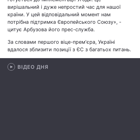
вирішальний і дуже непростий час для нашої
країни. У цей відповідальний момент нам
потрібна підтримка Європейського Союзу», -
Головна
Війна
цитує Арбузова його прес-служба.
Україна
Політика
За словами першого віце-прем'єра, Україні
вдалося зблизити позиції з ЄС з багатьох питань.
Економіка
Світ
ВІДЕО ДНЯ
Спорт
Наука
Техно і зв'язок
Лайт
Зброя
Інциденти
Здоров'я
Туризм
Цікавинки
Погода
Екологія
Регіони