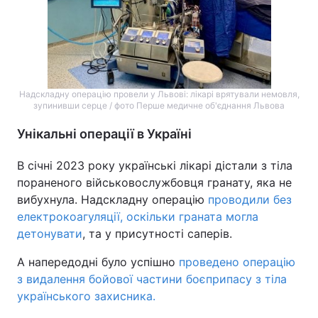
Надскладну операцію провели у Львові: лікарі врятували немовля,
зупинивши серце / фото Перше медичне об'єднання Львова
Унікальні операції в Україні
В січні 2023 року українські лікарі дістали з тіла
пораненого військовослужбовця гранату, яка не
вибухнула. Надскладну операцію
проводили без
електрокоагуляції, оскільки граната могла
детонувати
, та у присутності саперів.
А напередодні було успішно
проведено операцію
з видалення бойової частини боєприпасу з тіла
українського захисника.