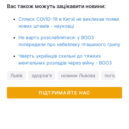
Вас також можуть зацікавити новини:
Сплеск COVID-19 в Китаї не викликав появи
нових штамів - науковці
Не варто розслаблятися: у ВООЗ
попередили про небезпеку пташиного грипу
Чверть українців схильні до тяжких
ментальних розладів через війну - ВООЗ
Львів
здоров'я
новини Львова
погода у Л
ПІДТРИМАЙТЕ НАС