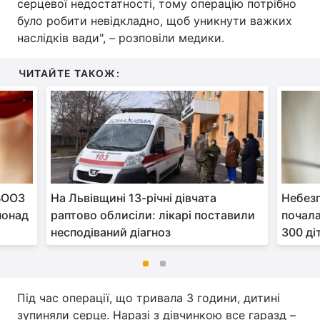
серцевої недостатності, тому операцію потрібно
було робити невідкладно, щоб уникнути важких
наслідків вади", – розповіли медики.
ЧИТАЙТЕ ТАКОЖ:
 ВООЗ
На Львівщині 13-річні дівчата
Небезп
понад
раптово облисіли: лікарі поставили
почала
несподіваний діагноз
300 ді
Під час операції, що тривала 3 години, дитині
зупиняли серце. Наразі з дівчинкою все гаразд –