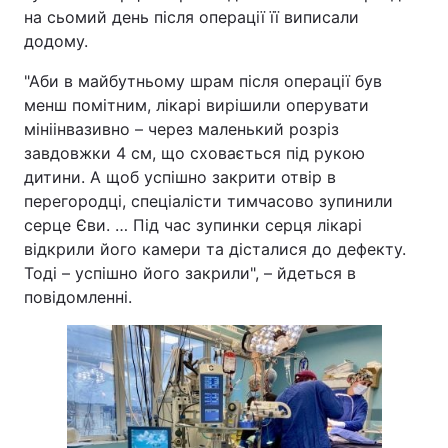
на сьомий день після операції її виписали
додому.
"Аби в майбутньому шрам після операції був
менш помітним, лікарі вирішили оперувати
мініінвазивно – через маленький розріз
завдовжки 4 см, що сховається під рукою
дитини. А щоб успішно закрити отвір в
перегородці, спеціалісти тимчасово зупинили
серце Єви. … Під час зупинки серця лікарі
відкрили його камери та дісталися до дефекту.
Тоді – успішно його закрили", – йдеться в
повідомленні.