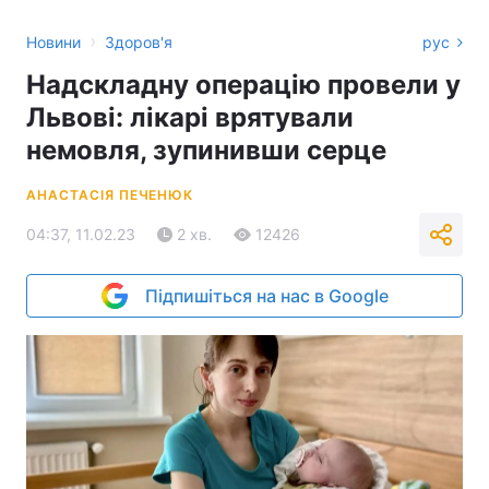
›
Новини
Здоров'я
рус
Надскладну операцію провели у
Львові: лікарі врятували
немовля, зупинивши серце
АНАСТАСІЯ ПЕЧЕНЮК
04:37, 11.02.23
2 хв.
12426
Підпишіться на нас в Google