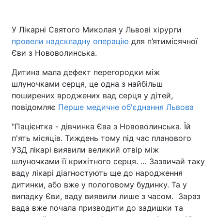
У Лікарні Святого Миколая у Львові хірурги
провели надскладну операцію
для п’ятимісячної
Єви з Нововолинська.
Дитина мала дефект перегородки між
шлуночками серця, це одна з найбільш
поширених вроджених вад серця у дітей,
повідомляє
Перше медичне об'єднання Львова
"Пацієнтка - дівчинка Єва з Нововолинська. Їй
п'ять місяців. Тиждень тому під час планового
УЗД лікарі виявили великий отвір між
шлуночками її крихітного серця. … Зазвичай таку
ваду лікарі діагностують ще до народження
дитинки, або вже у пологовому будинку. Та у
випадку Єви, ваду виявили лише з часом. Зараз
вада вже почала призводити до задишки та