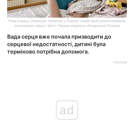
Надскладну операцію провели у Львові: лікарі врятували немовля,
зупинивши серце / фото Перше медичне об'єднання Львова
Вада серця вже почала призводити до
серцевої недостатності, дитині була
терміново потрібна допомога.
Реклама
ad