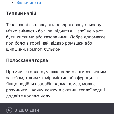
Відпочиньте
Лонгріди
Теплий напій
Відео з Youtube
Статті
Теплі напої зволожують роздратовану слизову і
м'яко знімають больові відчуття. Напої не мають
Інтерв'ю
Думки
бути кислими або газованими. Добре допомагає
при болю в горлі чай, відвар ромашки або
Архів
Вакансії
шипшини, компот, бульйон.
Контакти
Полоскання горла
Послуги
Промийте горло сумішшю води з антисептичним
засобом, таким як мірамістин або фурацилін.
Якщо подібних засобів вдома немає, можна
розчинити 1 чайну ложку в склянці теплої води і
додайте краплю йоду.
ВІДЕО ДНЯ