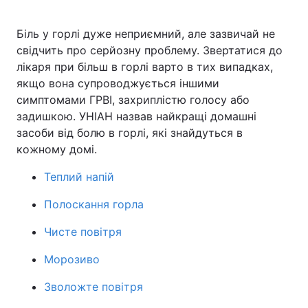
Біль у горлі дуже неприємний, але зазвичай не
свідчить про серйозну проблему. Звертатися до
Головна
Війна
лікаря при більш в горлі варто в тих випадках,
якщо вона супроводжується іншими
Україна
Політика
симптомами ГРВІ, захриплістю голосу або
задишкою. УНІАН назвав найкращі домашні
Економіка
Світ
засоби від болю в горлі, які знайдуться в
кожному домі.
Спорт
Наука
Теплий напій
Техно і зв'язок
Лайт
Полоскання горла
Зброя
Інциденти
Чисте повітря
Здоров'я
Туризм
Морозиво
Цікавинки
Погода
Зволожте повітря
Екологія
Регіони