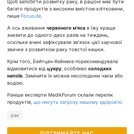
Щоб запобігти розвитку раку, в раціоні має бути
багато продуктів з високим вмістом клітковини,
пише
Focus.de
.
А ось вживання
червоного м'яса
в їжу краще
знизити до одного-двох разів на тиждень,
оскільки вчені зафіксували зв'язок цієї харчової
звички з розвитком раку товстої кишки.
Крім того, Бейтцен-Хейнеке порекомендувала
відмовитися від
цукру
, особливо
солодких
напоїв
. Замінити їх можна несолодким чаєм або
водою.
Раніше експерти MedikForum склали перелік
продуктів,
що несуть загрозу нашому здоров'ю.
рак
ПІДТРИМАЙТЕ НАС