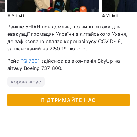
Тема оформлення
© УНІАН
© УНІАН
Раніше УНІАН повідомляв, що виліт літака для
евакуації громадян України з китайського Уханя,
де зафіксовано спалах коронавірусу COVID-19,
запланований на 2:50 19 лютого.
Рейс
PQ 7301
здійснює авіакомпанія SkyUp на
літаку Boeing 737-800.
коронавірус
ПІДТРИМАЙТЕ НАС