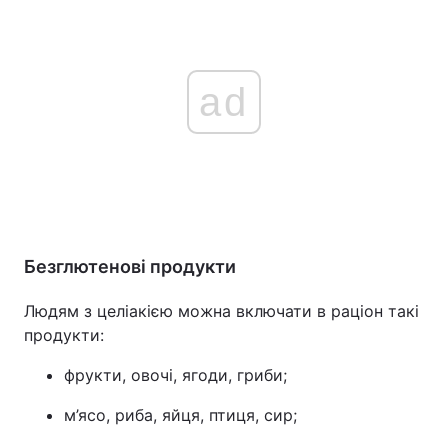
ad
Безглютенові продукти
Людям з целіакією можна включати в раціон такі
продукти:
фрукти, овочі, ягоди, гриби;
м’ясо, риба, яйця, птиця, сир;