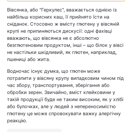
Вівсянка, або "Геркулес", вважається однією із
найбільш корисних каш, її прийнято їсти на
сніданок. Стосовно ж вмісту глютену у вівсяній
крупі не припиняються дискусії: одні фахівці
вважають, що вівсянка не є абсолютно
безглютеновим продуктом, інші – що білок у вівсі
не настільки шкідливий, як глютен, наприклад,
пшениці або жита.
Водночас існує думка, що глютен може
потрапити у вівсяну крупу випадковим чином під
час збору, транспортування, зберігання або
обробки зерен. Звичайно, вміст клейковини у
такій продукції буде не таким високим, як у хлібі
або булочках, але у людей з непереносимістю
глютену це може спровокувати важку алергічну
реакцію.