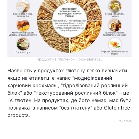
Продукти з глютеном / oko-planet.su
Наявність у продуктах глютену легко визначити:
якщо на етикетці є напис "модифікований
харчовий крохмаль", "гідролізований рослинний
білок" або "текстурований рослинний білок" – це
і є глютен. На продуктах, де його немає, має бути
позначка із написом "без глютену" або Gluten free
products.
Реклама