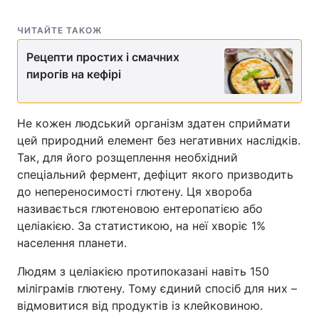
ЧИТАЙТЕ ТАКОЖ
Рецепти простих і смачних
пирогів на кефірі
Не кожен людський організм здатен сприймати
цей природний елемент без негативних наслідків.
Так, для його розщеплення необхідний
спеціальний фермент, дефіцит якого призводить
до непереносимості глютену. Ця хвороба
називається глютеновою ентеропатією або
целіакією. За статистикою, на неї хворіє 1%
населення планети.
Людям з целіакією протипоказані навіть 150
міліграмів глютену. Тому єдиний спосіб для них –
відмовитися від продуктів із клейковиною.