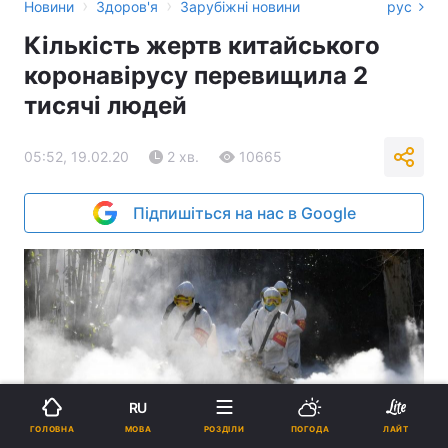
›
›
Новини
Здоров'я
Зарубіжні новини
рус
Кількість жертв китайського
коронавірусу перевищила 2
тисячі людей
05:52, 19.02.20
2 хв.
10665
Підпишіться на нас в Google
RU
МОВА
ГОЛОВНА
РОЗДІЛИ
ПОГОДА
ЛАЙТ