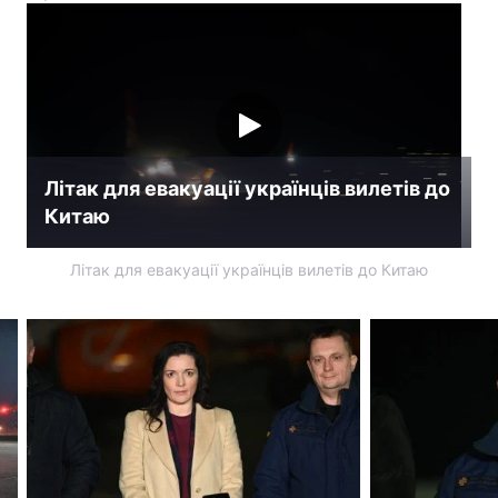
Лонгріди
Відео з Youtube
Статті
Інтерв'ю
Думки
Літак для евакуації українців вилетів до
Архів
Вакансії
Китаю
Контакти
Літак для евакуації українців вилетів до Китаю
Послуги