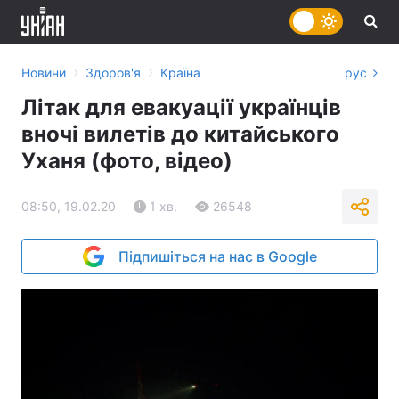
›
›
Новини
Здоров'я
Країна
рус
Літак для евакуації українців
вночі вилетів до китайського
Уханя (фото, відео)
08:50, 19.02.20
1 хв.
26548
Підпишіться на нас в Google