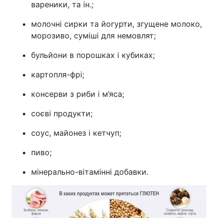
вареники, та ін.;
молочні сирки та йогурти, згущене молоко,
морозиво, суміші для немовлят;
бульйони в порошках і кубиках;
картопля-фрі;
консерви з риби і м’яса;
соєві продукти;
соус, майонез і кетчуп;
пиво;
мінерально-вітамінні добавки.