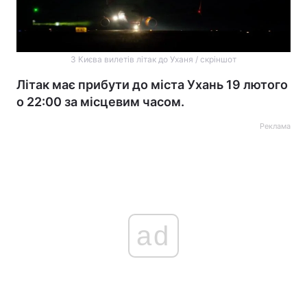
З Києва вилетів літак до Уханя / cкріншот
Літак має прибути до міста Ухань 19 лютого
о 22:00 за місцевим часом.
Реклама
ad