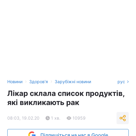
›
›
Новини
Здоров'я
Зарубіжні новини
рус
Лікар склала список продуктів,
які викликають рак
08:03, 19.02.20
1 хв.
10959
Підпишіться на нас в Google