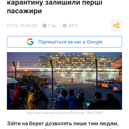
карантину залишили перші
пасажири
07:52, 19.02.20
1 хв.
4912
Підпишіться на нас в Google
Круїзний лайнер Diamond Princess / REUTERS
Зійти на берег дозволять лише тим людям,