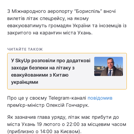
З Міжнародного аеропорту “Бориспіль” вночі
вилетів літак спецрейсу, на якому
евакуюватимуть громадян України та іноземців із
Головна
Війна
закритого на карантин міста Ухань.
Україна
Політика
ЧИТАЙТЕ ТАКОЖ
Економіка
Світ
У SkyUp розповіли про додаткові
Спорт
Наука
заходи безпеки на літаку з
евакуйованими з Китаю
Техно і зв'язок
Лайт
українцями
Зброя
Інциденти
Про це у своєму Telegram-каналі
повідомив
прем’єр-міністр Олексій Гончарук.
Здоров'я
Туризм
Як зазначив глава уряду, літак має прибути до
Цікавинки
Погода
міста Ухань 19 лютого о 22:00 за місцевим часом
(приблизно о 14:00 за Києвом).
Екологія
Регіони