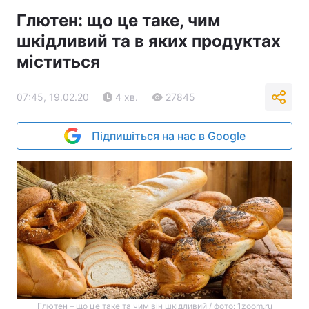
Глютен: що це таке, чим
шкідливий та в яких продуктах
міститься
07:45, 19.02.20
4 хв.
27845
Підпишіться на нас в Google
Глютен – що це таке та чим він шкідливий / фото: 1zoom.ru