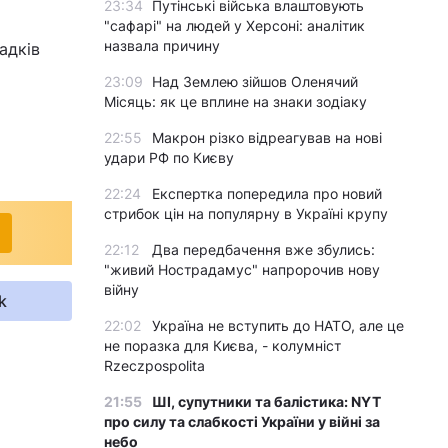
23:34
Путінські війська влаштовують
"сафарі" на людей у Херсоні: аналітик
назвала причину
адків
23:09
Над Землею зійшов Оленячий
Місяць: як це вплине на знаки зодіаку
22:55
Макрон різко відреагував на нові
удари РФ по Києву
22:24
Експертка попередила про новий
стрибок цін на популярну в Україні крупу
22:12
Два передбачення вже збулись:
"живий Нострадамус" напророчив нову
війну
k
22:02
Україна не вступить до НАТО, але це
не поразка для Києва, - колумніст
Rzeczpospolita
21:55
ШІ, супутники та балістика: NYT
про силу та слабкості України у війні за
небо