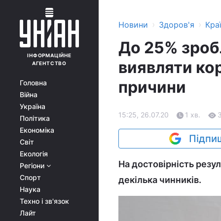
›
›
Новини
Здоров'я
Кра
До 25% зроб
ІНФОРМАЦІЙНЕ
виявляти ко
АГЕНТСТВО
причини
Головна
Війна
Україна
15:25, 26.07.20
1 хв.
Політика
Економіка
Підпиш
Світ
Екологія
На достовірність резу
Регіони
Спорт
декілька чинників.
Наука
Техно і зв'язок
Лайт