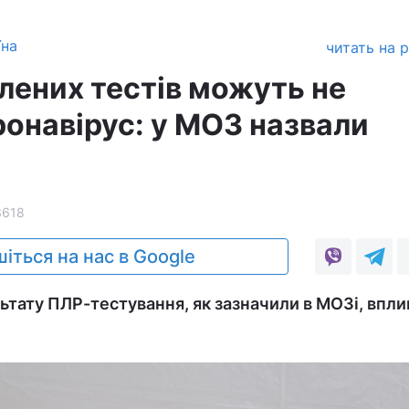
їна
читать на 
лених тестів можуть не
ронавірус: у МОЗ назвали
3618
іться на нас в Google
льтату ПЛР-тестування, як зазначили в МОЗі, впли