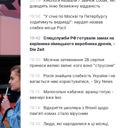
20:08
Кінологи назвали 7 звичок собак, які
доводять їхню безмежну відданість
19:56
"У січні по Москві та Петербургу
ходитимуть ведмеді": нардеп назвав
слабке місце Росії
19:42
Спецслужби РФ готували замах на
керівника німецького виробника дронів, -
Die Zeit
19:30
Місячне затемнення 28 серпня
принесе великі зміни: кого воно "струсоне"
19:16
Росія знайшла слабкість України і не
вагається нею користуватися, - Sky News
19:15
Малосольні кабачки: вранці готую -
ввечері вже їмо
19:14
Відкриття школяра з Японії щодо
пам’яті комах стало вірусним
19:10
Люди, які народилися в ці місяці,