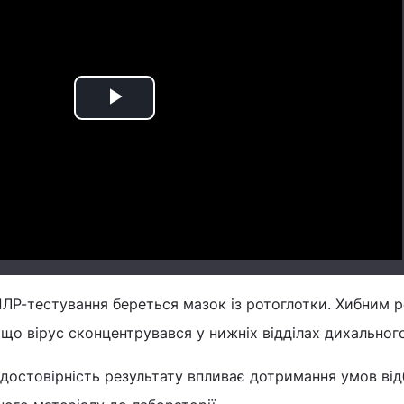
Play
Video
ЛР-тестування береться мазок із ротоглотки. Хибним р
кщо вірус сконцентрувався у нижніх відділах дихального
 достовірність результату впливає дотримання умов від