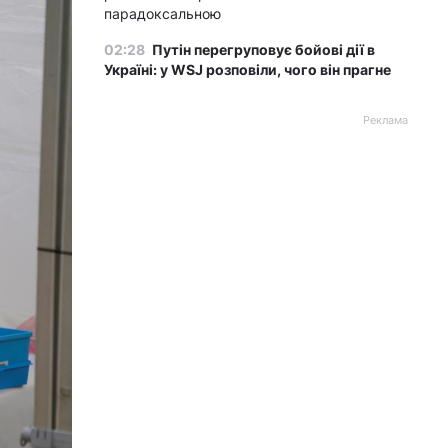
парадоксальною
02:28
Путін перегруповує бойові дії в
Україні: у WSJ розповіли, чого він прагне
Реклама