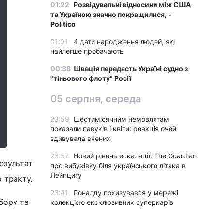
01:22
Розвідувальні відносини між США
та Україною значно покращилися, -
Politico
01:01
4 дати народження людей, які
найлегше пробачають
00:38
Швеція передасть Україні судно з
"тіньового флоту" Росії
05 серпня, середа
23:59
Шестимісячним немовлятам
показали павуків і квіти: реакція очей
здивувала вчених
23:57
Новий рівень ескалації: The Guardian
езультат
про вибухівку біля українського літака в
Лейпцигу
 тракту.
23:41
Роналду похизувався у мережі
бору та
колекцією ексклюзивних суперкарів