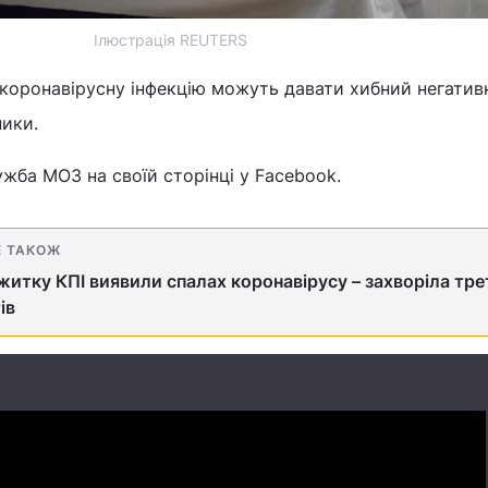
Ілюстрація REUTERS
 коронавірусну інфекцію можуть давати хибний негатив
ники.
жба МОЗ на своїй сторінці у Facebook.
Е ТАКОЖ
житку КПІ виявили спалах коронавірусу – захворіла тре
ів