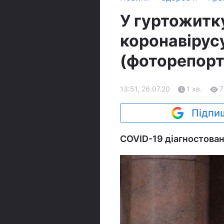
У гуртожитк
коронавірусу
(фоторепор
13:51, 26.07.20
1 хв.
7
Підпиш
COVID-19 діагностован