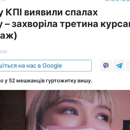
у КПІ виявили спалах
 – захворіла третина курса
таж)
229
іться на нас в Google
о у 52 мешканців гуртожитку вишу.