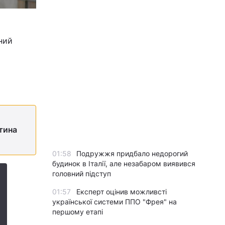
ний
тина
01:58
Подружжя придбало недорогий
будинок в Італії, але незабаром виявився
головний підступ
01:57
Експерт оцінив можливсті
української системи ППО "Фрея" на
першому етапі