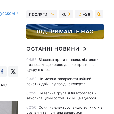
русском
RU
+28
ПОСЛУГИ
ПІДТРИМАЙТЕ НАС
ОСТАННІ НОВИНИ
04:55
Вівсянка проти граноли: дієтологи
розповіли, що краще для контролю рівня
цукру в крові
03:53
Чи можна заварювати чайний
пакетик двічі: відповідь експертів
ває
02:59
Невелика група змій вторглася й
захопила цілий острів: як їм це вдалося
02:50
Сонячну електростанцію зупинили в
розпал літа: причина виявилася