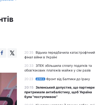
нтів
20:35
Відьма передбачила катастрофічний
фінал війни в Україні
20:33
ЗПЕК збільшила сплату податків та
обов'язкових платежів майже у сім разів
20:23
Фронт від Балтики до Іраку
ДУМКА
20:15
Зеленський допустив, що партнери
притримали антибалістику, щоб Україна
була "поступливою"