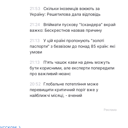
21:53
Скільки іноземців воюють за
Україну: Решетилова дала відповідь
21:24
Впіймати пускову "Іскандера" вкрай
важко: Бескрестнов назвав причину
21:13
У цій країні пропонують "золоті
паспорти" з безвізом до понад 85 країн: які
умови
21:13
П'ять чашок кави на день можуть
бути корисними, але експерти попередили
про важливий нюанс
20:52
Глобальне потепління може
перевищити критичний поріг вже у
найближчі місяці, - вчений
Реклама
русском