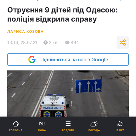
Отруєння 9 дітей під Одесою:
поліція відкрила справу
ЛАРИСА КОЗОВА
13:14, 28.07.21
2 хв.
494
Підпишіться на нас в Google
RU
МОВА
ГОЛОВНА
РОЗДІЛИ
ПОГОДА
ЛАЙТ
Дітям надали медичну допомогу, взяли у них аналізи / Фото УНІАН