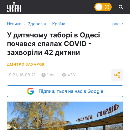
›
›
Новини
Здоров'я
Країна
рус
У дитячому таборі в Одесі
почався спалах COVID -
захворіли 42 дитини
ДМИТРО ЗАХАРОВ
19:21, 16.08.21
1 хв.
4231
Підпишіться на нас в Google