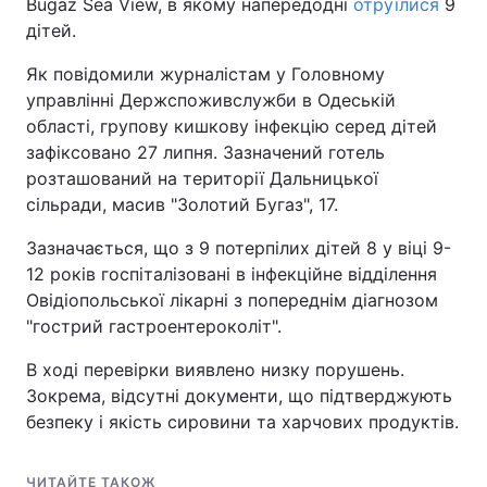
Bugaz Sea View, в якому напередодні
отруїлися
9
дітей.
Як повідомили журналістам у Головному
управлінні Держспоживслужби в Одеській
області, групову кишкову інфекцію серед дітей
зафіксовано 27 липня. Зазначений готель
розташований на території Дальницької
сільради, масив "Золотий Бугаз", 17.
Зазначається, що з 9 потерпілих дітей 8 у віці 9-
12 років госпіталізовані в інфекційне відділення
Овідіопольської лікарні з попереднім діагнозом
"гострий гастроентероколіт".
В ході перевірки виявлено низку порушень.
Зокрема, відсутні документи, що підтверджують
безпеку і якість сировини та харчових продуктів.
ЧИТАЙТЕ ТАКОЖ