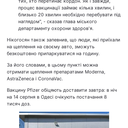
тих, хто перетинає кордон. Як і завжди,
процес вакцинації займає кілька хвилин, і
близько 20 хвилин необхідно перебувати під
наглядом", - сказав глава міського
департаменту охорони здоров'я.
Нікогосян також запевнив, що люди, які приїхали
на щеплення на своєму авто, зможуть
безкоштовно припаркуватися на годину.
За його словами, в цьому пункті можна
отримати щеплення препаратами Moderna,
AstraZeneca і CoronaVac.
Вакцину Pfizer обіцяють доставити завтра: в ніч
на 14 серпня в Одесі очікують постачання 8
тисяч доз.