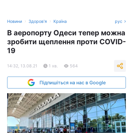
›
›
Новини
Здоров'я
Країна
рус
В аеропорту Одеси тепер можна
зробити щеплення проти COVID-
19
14:32, 13.08.21
1 хв.
564
Підпишіться на нас в Google