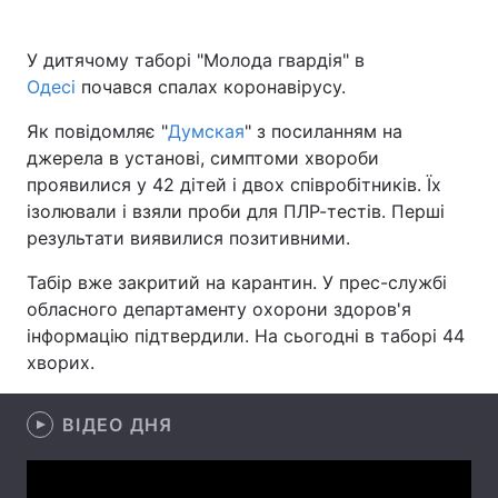
У дитячому таборі "Молода гвардія" в
Одесі
почався спалах коронавірусу.
Головна
Війна
Як повідомляє "
Думская
" з посиланням на
Україна
Політика
джерела в установі, симптоми хвороби
проявилися у 42 дітей і двох співробітників. Їх
Економіка
Світ
ізолювали і взяли проби для ПЛР-тестів. Перші
результати виявилися позитивними.
Спорт
Наука
Табір вже закритий на карантин. У прес-службі
Техно і зв'язок
Лайт
обласного департаменту охорони здоров'я
інформацію підтвердили. На сьогодні в таборі 44
Зброя
Інциденти
хворих.
Здоров'я
Туризм
ВІДЕО ДНЯ
Цікавинки
Погода
Екологія
Регіони