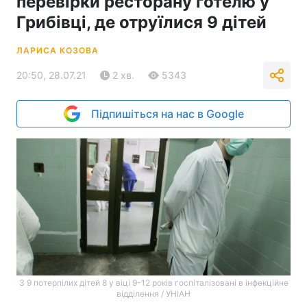
перевірки ресторану готелю у
Грибівці, де отруїлися 9 дітей
ЛАРИСА КОЗОВА
20:50, 28.07.21
2 хв.
5343
Підпишіться на нас в Google
З 9 потерпілих дітей 8 у віці 9-12 років госпіталізовані в інфекційне
відділення / УНІАН