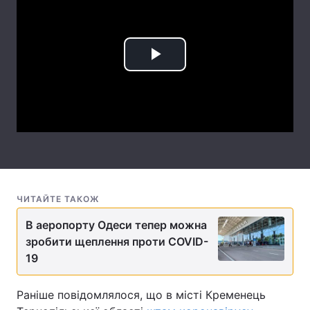
Лонгріди
Play
Відео з Youtube
Статті
Інтерв'ю
Думки
Video
Архів
Вакансії
Контакти
Послуги
ЧИТАЙТЕ ТАКОЖ
В аеропорту Одеси тепер можна
зробити щеплення проти COVID-
19
Раніше повідомлялося, що в місті Кременець