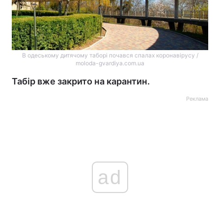
В одеському дитячому таборі почався спалах коронавірусу /
moloda-gvardiya.com.ua
Табір вже закрито на карантин.
Реклама
ad