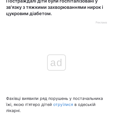
Постраждалі діти були госпіталізовані у
зв'язку з тяжкими захворюваннями нирок і
цукровим діабетом.
Реклама
ad
Фахівці виявили ряд порушень у постачальника
їжі, якою п'ятеро дітей
отруїлися
в одеській
лікарні.