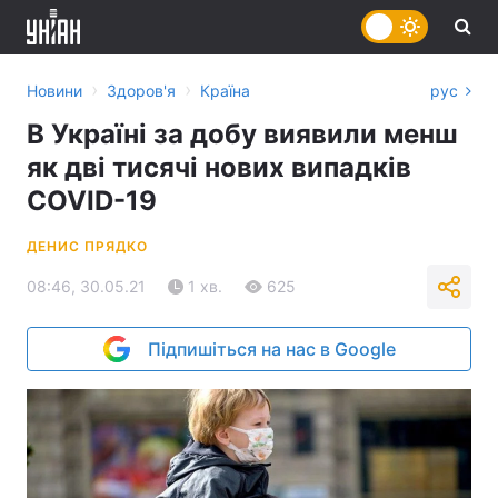
›
›
Новини
Здоров'я
Країна
рус
В Україні за добу виявили менш
як дві тисячі нових випадків
COVID-19
ДЕНИС ПРЯДКО
08:46, 30.05.21
1 хв.
625
Підпишіться на нас в Google