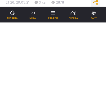
21:26, 29.05.21
3 хв.
2878
RU
Підпишіться на нас в Google
МОВА
ГОЛОВНА
РОЗДІЛИ
ПОГОДА
ЛАЙТ
Перші результати розробок української вакцини від коронавірусу
МОЗ обіцяє у вересні цього року / фото ua.
depositphotos.com
Результати мають презентувати два
українські інститути, що отримали
державне фінансування.