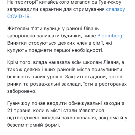
На території китайського мегаполіса Гуанчжоу
запровадили карантин для стримування
спалаху
COVID-19
.
Жителям п'яти вулиць у районі Лівань
заборонено залишати будинки, пише
Bloomberg
.
Винятки стосуються деяких членів сім'ї, які
купують предмети першої необхідності.
Крім того, влада наказала всім школам Ліваня, а
також деяких інших районів міста призупинити
більшість очних уроків. Закриті стадіони, оптові
ринки та розважальні заклади, їсти в ресторанах
заборонено.
Гуанчжоу почав вводити обмежувальні заходи з
21 травня, коли в місті стали з'являтися
підтверджені випадки захворювання, зокрема й у
безсимптомній формі.