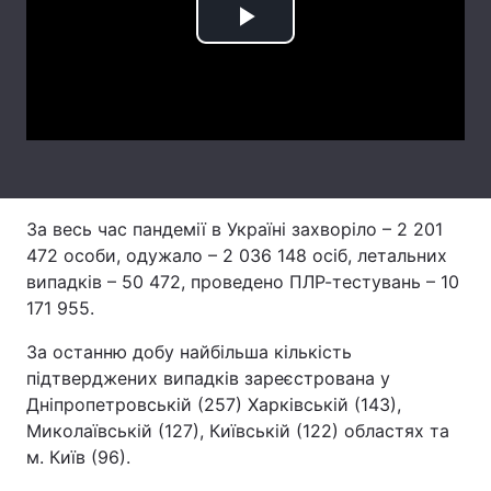
Play
Лонгріди
Video
Відео з Youtube
Статті
Інтерв'ю
Думки
Архів
Вакансії
За весь час пандемії в Україні захворіло – 2 201
Контакти
472 особи, одужало – 2 036 148 осіб, летальних
випадків – 50 472, проведено ПЛР-тестувань – 10
Послуги
171 955.
За останню добу найбільша кількість
підтверджених випадків зареєстрована у
Дніпропетровській (257) Харківській (143),
Миколаївській (127), Київській (122) областях та
м. Київ (96).