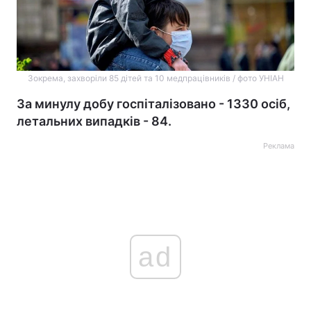
Зокрема, захворіли 85 дітей та 10 медпрацівників / фото УНІАН
За минулу добу госпіталізовано - 1330 осіб,
летальних випадків - 84.
Реклама
ad