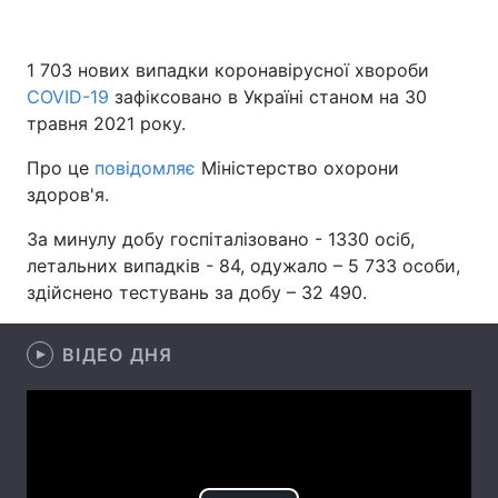
1 703 нових випадки коронавірусної хвороби
COVID-19
Головна
зафіксовано в Україні станом на 30
Війна
травня 2021 року.
Україна
Політика
Про це
повідомляє
Міністерство охорони
здоров'я.
Економіка
Світ
За минулу добу госпіталізовано - 1330 осіб,
Спорт
Наука
летальних випадків - 84, одужало – 5 733 особи,
здійснено тестувань за добу – 32 490.
Техно і зв'язок
Лайт
Зброя
Інциденти
ВІДЕО ДНЯ
Здоров'я
Туризм
Цікавинки
Погода
Екологія
Регіони