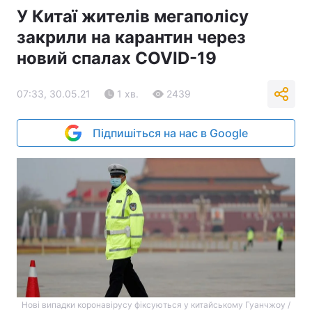
У Китаї жителів мегаполісу
закрили на карантин через
новий спалах COVID-19
07:33, 30.05.21
1 хв.
2439
Підпишіться на нас в Google
Нові випадки коронавірусу фіксуються у китайському Гуанчжоу /