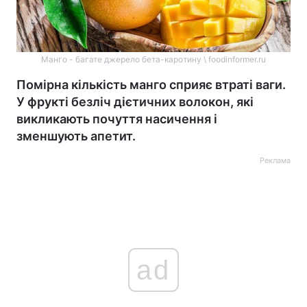
Манго - багате джерело бета-каротину \ foodinformer.ru
Помірна кількість манго сприяє втраті ваги.
У фрукті безліч дієтичних волокон, які
викликають почуття насичення і
зменшують апетит.
Реклама
ad