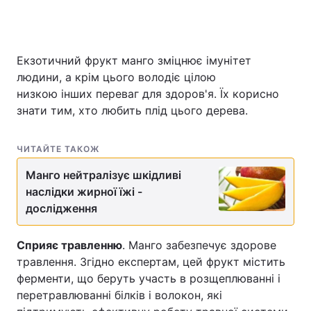
Екзотичний фрукт манго зміцнює імунітет
Головна
Війна
людини, а крім цього володіє цілою
Україна
Політика
низкою інших переваг для здоров'я. Їх корисно
знати тим, хто любить плід цього дерева.
Економіка
Світ
ЧИТАЙТЕ ТАКОЖ
Спорт
Наука
Манго нейтралізує шкідливі
Техно і зв'язок
Лайт
наслідки жирної їжі -
дослідження
Зброя
Інциденти
Здоров'я
Туризм
Сприяє травленню
. Манго забезпечує здорове
травлення. Згідно експертам, цей фрукт містить
Цікавинки
Погода
ферменти, що беруть участь в розщеплюванні і
перетравлюванні білків і волокон, які
Екологія
Регіони