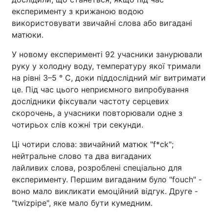
експерименту з крижаною водою
використовувати звичайні слова або вигадані
матюки.
У новому експерименті 92 учасники занурювали
руку у холодну воду, температуру якої тримали
на рівні 3–5 ° C, доки піддослідний міг витримати
це. Під час цього неприємного випробування
дослідники фіксували частоту серцевих
скорочень, а учасники повторювали одне з
чотирьох слів кожні три секунди.
Ці чотири слова: звичайний матюк "f*ck";
нейтральне слово ​​та два вигаданих
лайливих слова, розроблені спеціально для
експерименту. Першим вигаданим було "fouch" -
воно мало викликати емоційний відгук. Друге -
"twizpipe", яке мало бути кумедним.