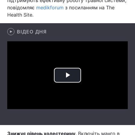
підтримують ефективну роботу травної системи,
повідомляє
medikforum
з посиланням на The
Лонгріди
Health Site.
Відео з Youtube
Статті
ВІДЕО ДНЯ
Інтерв'ю
Думки
Архів
Вакансії
Контакти
Play
Послуги
Video
Знижує рівень холестерину
. Включіть манго в