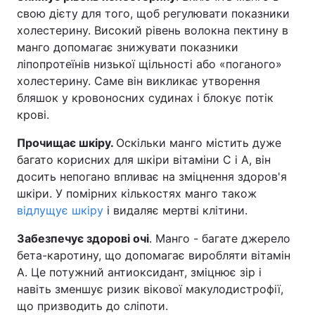
свою дієту для того, щоб регулювати показники
Тема оформлення
холестерину. Високий рівень волокна пектину в
манго допомагає знижувати показники
ліпопротеїнів низької щільності або «поганого»
холестерину. Саме він викликає утворення
бляшок у кровоносних судинах і блокує потік
крові.
Прочищає шкіру.
Оскільки манго містить дуже
багато корисних для шкіри вітаміни С і А, він
досить непогано впливає на зміцнення здоров'я
шкіри. У помірних кількостях манго також
відлущує шкіру
і видаляє мертві клітини.
Забезпечує здорові очі
. Манго - багате джерело
бета-каротину, що допомагає виробляти вітамін
А. Це потужний антиоксидант, зміцнює зір і
навіть зменшує ризик вікової макулодистрофії,
що призводить до сліпоти.