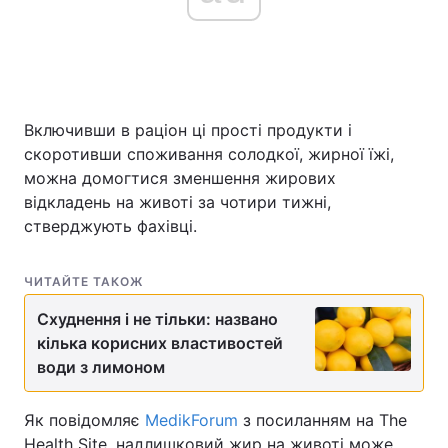
Включивши в раціон ці прості продукти і
скоротивши споживання солодкої, жирної їжі,
можна домогтися зменшення жирових
відкладень на животі за чотири тижні,
стверджують фахівці.
ЧИТАЙТЕ ТАКОЖ
Схуднення і не тільки: названо
кілька корисних властивостей
води з лимоном
Як повідомляє
MedikForum
з посиланням на The
Health Site, надлишковий жир на животі може