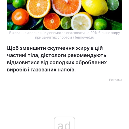
Вживання апельсинів допомагає спалювати на 20% більше жиру
при заняттях спортом \ fermoved.ru
Щоб зменшити скупчення жиру в цій
частині тіла, дієтологи рекомендують
відмовитися від солодких оброблених
виробів і газованих напоїв.
Реклама
ad