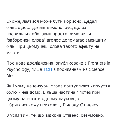
Схоже, лаятися може бути корисно. Дедалі
більше досліджень демонструє, що за
правильних обставин просто вимовляти
"заборонені слова" вголос допомагає зменшити
біль. При цьому інші слова такого ефекту не
мають.
Про нове дослідження, опубліковане в Frontiers in
Psychology, пише
ТСН
з посиланням на Science
Alert.
Як і чому нецензурні слова притуплюють почуття
болю - невідомо. Більша частина гіпотез при
цьому належить одному науковцю
- британському психологу Річарду Стівенсу.
З усім тим, те, що відкрив Стівенс, безумовно,