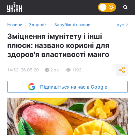
›
›
Новини
Здоров'я
Зарубіжні новини
рус
Зміцнення імунітету і інші
плюси: названо корисні для
здоров'я властивості манго
14:52, 26.05.20
2 хв.
1192
Підпишіться на нас в Google