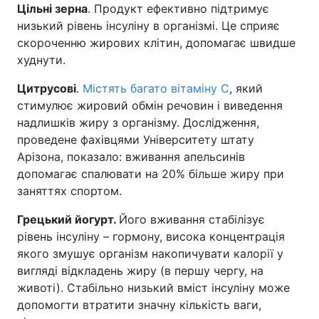
Цільні зерна
. Продукт ефективно підтримує
низький рівень інсуліну в організмі. Це сприяє
скороченню жирових клітин, допомагає швидше
худнути.
Цитрусові
.
Містять багато вітаміну С
, який
стимулює жировий обмін речовин і виведення
надлишків жиру з організму. Дослідження,
проведене фахівцями Університету штату
Арізона, показало: вживання апельсинів
допомагає спалювати на 20% більше жиру при
заняттях спортом.
Грецький йогурт.
Його вживання стабілізує
рівень інсуліну – гормону, висока концентрація
якого змушує організм накопичувати калорії у
вигляді відкладень жиру (в першу чергу, на
животі). Стабільно низький вміст інсуліну може
допомогти втратити значну кількість ваги,