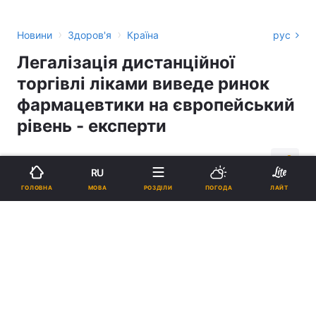
›
›
Новини
Здоров'я
Країна
рус
Легалізація дистанційної
торгівлі ліками виведе ринок
фармацевтики на європейський
рівень - експерти
12:31, 26.05.20
4 хв.
145
RU
МОВА
ГОЛОВНА
РОЗДІЛИ
ПОГОДА
ЛАЙТ
Підпишіться на нас в Google