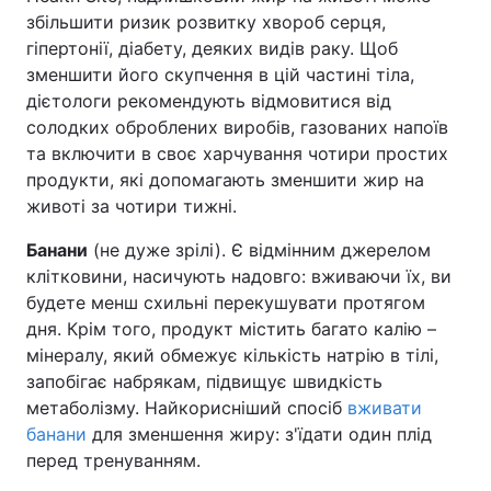
збільшити ризик розвитку хвороб серця,
гіпертонії, діабету, деяких видів раку. Щоб
зменшити його скупчення в цій частині тіла,
дієтологи рекомендують відмовитися від
солодких оброблених виробів, газованих напоїв
та включити в своє харчування чотири простих
продукти, які допомагають зменшити жир на
животі за чотири тижні.
Банани
(не дуже зрілі). Є відмінним джерелом
клітковини, насичують надовго: вживаючи їх, ви
будете менш схильні перекушувати протягом
дня. Крім того, продукт містить багато калію –
мінералу, який обмежує кількість натрію в тілі,
запобігає набрякам, підвищує швидкість
метаболізму. Найкорисніший спосіб
вживати
банани
для зменшення жиру: з'їдати один плід
перед тренуванням.