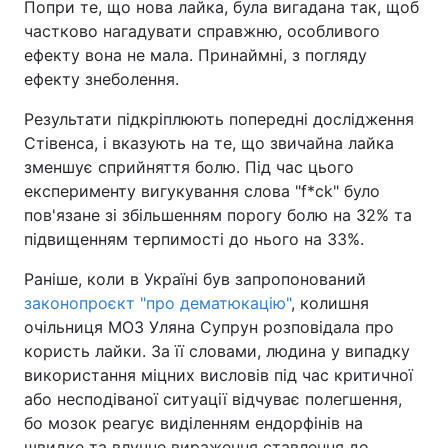
Попри те, що нова лайка, була вигадана так, щоб
частково нагадувати справжню, особливого
ефекту вона не мала. Принаймні, з погляду
ефекту знеболення.
Результати підкріплюють попередні дослідження
Стівенса, і вказують на те, що звичайна лайка
зменшує сприйняття болю. Під час цього
експерименту вигукування слова "f*ck" було
пов'язане зі збільшенням порогу болю на 32% та
підвищенням терпимості до нього на 33%.
Раніше, коли в Україні був запропонований
законопроєкт "про дематюкацію"
, колишня
очільниця МОЗ Уляна Супрун розповідала про
користь лайки. За її словами, людина у випадку
використання міцних висловів під час критичної
або несподіваної ситуації відчуває полегшення,
бо мозок реагує виділенням ендорфінів на
швидке та влучне вираження ставлення до