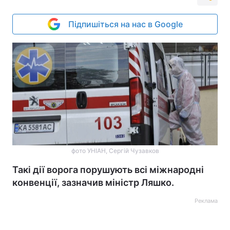
Підпишіться на нас в Google
фото УНІАН, Сергій Чузавков
Такі дії ворога порушують всі міжнародні
конвенції, зазначив міністр Ляшко.
Реклама