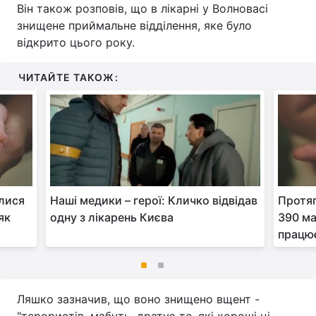
Він також розповів, що в лікарні у Волновасі
знищене приймальне відділення, яке було
відкрито цього року.
ЧИТАЙТЕ ТАКОЖ:
илися
Наші медики – герої: Кличко відвідав
Протяг
як
одну з лікарень Києва
390 ма
працю
Ляшко зазначив, що воно знищено вщент -