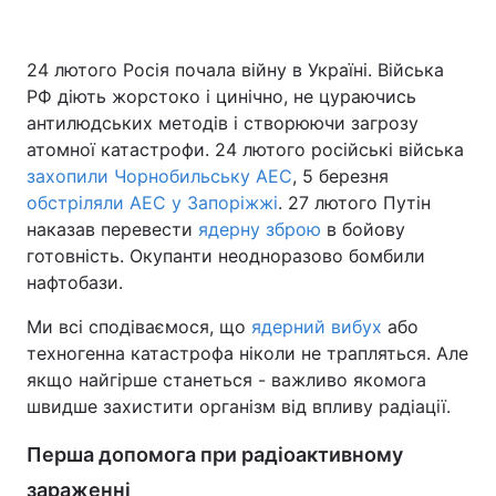
24 лютого Росія почала війну в Україні. Війська
РФ діють жорстоко і цинічно, не цураючись
Головна
Війна
антилюдських методів і створюючи загрозу
Україна
Політика
атомної катастрофи. 24 лютого російські війська
захопили Чорнобильську АЕС
, 5 березня
Економіка
Світ
обстріляли АЕС у Запоріжжі
. 27 лютого Путін
наказав перевести
ядерну зброю
в бойову
Спорт
Наука
готовність. Окупанти неодноразово бомбили
нафтобази.
Техно і зв'язок
Лайт
Ми всі сподіваємося, що
ядерний вибух
або
Зброя
Інциденти
техногенна катастрофа ніколи не трапляться. Але
якщо найгірше станеться - важливо якомога
Здоров'я
Туризм
швидше захистити організм від впливу радіації.
Цікавинки
Погода
Перша допомога при радіоактивному
Екологія
Регіони
зараженні