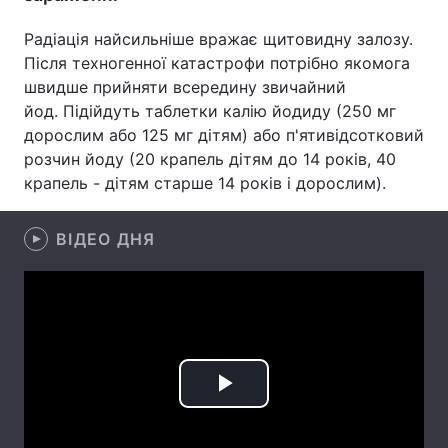
Лонгріди
Радіація найсильніше вражає щитовидну залозу.
Після техногенної катастрофи потрібно якомога
швидше прийняти всередину звичайний
Відео з Youtube
Статті
йод. Підійдуть таблетки калію йодиду (250 мг
дорослим або 125 мг дітям) або п'ятивідсотковий
Інтерв'ю
Думки
розчин йоду (20 крапель дітям до 14 років, 40
крапель - дітям старше 14 років і дорослим).
Архів
Вакансії
Контакти
ВІДЕО ДНЯ
Послуги
Play