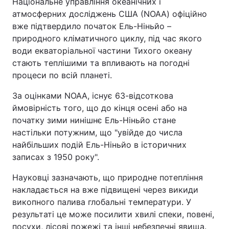
Національне управління океанічних і
атмосферних досліджень США (NOAA) офіційно
вже підтвердило початок Ель-Ніньйо –
природного кліматичного циклу, під час якого
води екваторіальної частини Тихого океану
стають теплішими та впливають на погодні
процеси по всій планеті.
За оцінками NOAA, існує 63-відсоткова
ймовірність того, що до кінця осені або на
початку зими нинішнє Ель-Ніньйо стане
настільки потужним, що "увійде до числа
найбільших подій Ель-Ніньйо в історичних
записах з 1950 року".
Науковці зазначають, що природне потепління
накладається на вже підвищені через викиди
викопного палива глобальні температури. У
результаті це може посилити хвилі спеки, повені,
посухи, лісові пожежі та інші небезпечні явища.