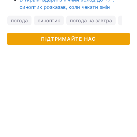
синоптик розказав, коли чекати змін
погода
синоптик
погода на завтра
натал
ПІДТРИМАЙТЕ НАС