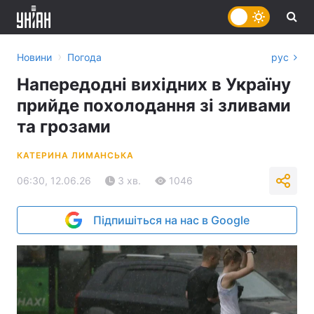
›
Новини
Погода
рус
Напередодні вихідних в Україну
прийде похолодання зі зливами
та грозами
КАТЕРИНА ЛИМАНСЬКА
06:30, 12.06.26
3 хв.
1046
Підпишіться на нас в Google