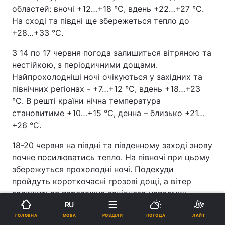
областей: вночі +12…+18 °C, вдень +22…+27 °C.
На сході та півдні ще збережеться тепло до
+28…+33 °C.
З 14 по 17 червня погода залишиться вітряною та
нестійкою, з періодичними дощами.
Найпрохолодніші ночі очікуються у західних та
північних регіонах - +7…+12 °C, вдень +18…+23
°C. В решті країни нічна температура
становитиме +10…+15 °C, денна – близько +21…
+26 °C.
18-20 червня на півдні та південному заході знову
почне посилюватись тепло. На півночі при цьому
збережуться прохолодні ночі. Подекуди
пройдуть короткочасні грозові дощі, а вітер
залишиться переважно західного напрямку,
посилюючись під час гроз. Вночі очікується
RU
+12...+17°C, удень +23...+28°C, а на півдні та
МОВА
ГОЛОВНА
РОЗДІЛИ
ПОГОДА
ЛАЙТ