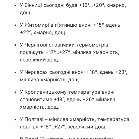
У Вінниці сьогодні буде +16°...+20°, хмарно,
Тема оформлення
дощ.
У Житомирі в п'ятницю вночі +15°, вдень
+22°, хмарно, дощ.
У Чернігові стовпчики термометрів
покажуть +17°...+27°, мінлива хмарність,
невеликий дощ.
У Черкасах сьогодні вночі +18°, вдень +28°,
мінлива хмарність, дощ.
У Кропивницькому температура вночі
становитиме +18°, вдень +26°, мінлива
хмарність, дощ.
У Полтаві – мінлива хмарність, температура
повітря +18°...+27°, невеликий дощ.