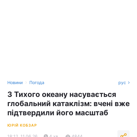
›
Новини
Погода
рус
З Тихого океану насувається
глобальний катаклізм: вчені вже
підтвердили його масштаб
ЮРІЙ КОБЗАР
18:12, 11.06.26
4 хв.
4844