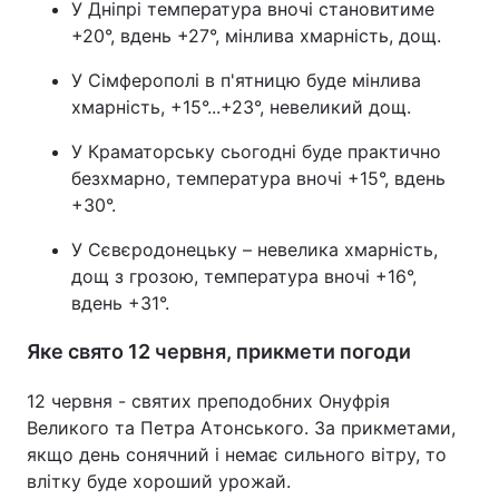
У Дніпрі температура вночі становитиме
+20°, вдень +27°, мінлива хмарність, дощ.
У Сімферополі в п'ятницю буде мінлива
хмарність, +15°...+23°, невеликий дощ.
У Краматорську сьогодні буде практично
безхмарно, температура вночі +15°, вдень
+30°.
У Сєвєродонецьку – невелика хмарність,
дощ з грозою, температура вночі +16°,
вдень +31°.
Яке свято 12 червня, прикмети погоди
12 червня - святих преподобних Онуфрія
Великого та Петра Атонського. За прикметами,
якщо день сонячний і немає сильного вітру, то
влітку буде хороший урожай.