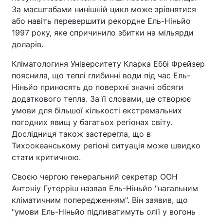
За масштабами нинішній цикл може зрівнятися
або навіть перевершити рекордне Ель-Ніньйо
1997 року, яке спричинило збитки на мільярди
доларів.
Кліматологиня Університету Кларка Еббі Фрейзер
пояснила, що теплі глибинні води під час Ель-
Ніньйо приносять до поверхні значні обсяги
додаткового тепла. За її словами, це створює
умови для більшої кількості екстремальних
погодних явищ у багатьох регіонах світу.
Дослідниця також застерегла, що в
Тихоокеанському регіоні ситуація може швидко
стати критичною.
Своєю чергою генеральний секретар ООН
Антоніу Гутерріш назвав Ель-Ніньйо "нагальним
кліматичним попередженням". Він заявив, що
"умови Ель-Ніньйо підливатимуть олії у вогонь