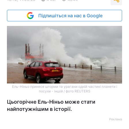
Підпишіться на нас в Google
Ель-Ніньо принесе шторми та урагани одній частині планети і
посухи - іншій / фото REUTERS
Цьогорічне Ель-Ніньо може стати
найпотужнішим в історії.
Реклама