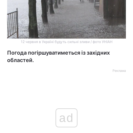
12 червня в Україні будуть сильні зливи / фото УНІАН
Погода погіршуватиметься із західних
областей.
Реклама
ad