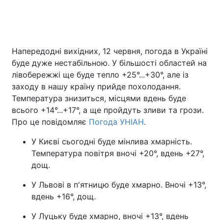
Головна
Війна
Напередодні вихідних, 12 червня, погода в Україні
буде дуже нестабільною. У більшості областей на
Україна
Політика
лівобережжі ще буде тепло +25°...+30°, але із
Економіка
Світ
заходу в нашу країну прийде похолодання.
Температура знизиться, місцями вдень буде
Спорт
Наука
всього +14°...+17°, а ще пройдуть зливи та грози.
Про це повідомляє
Погода УНІАН
.
Техно і зв'язок
Лайт
У Києві сьогодні буде мінлива хмарність.
Зброя
Інциденти
Температура повітря вночі +20°, вдень +27°,
дощ.
Здоров'я
Туризм
У Львові в п'ятницю буде хмарно. Вночі +13°,
Цікавинки
Погода
вдень +16°, дощ.
Екологія
Регіони
У Луцьку буде хмарно, вночі +13°, вдень