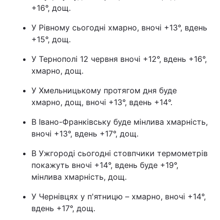
+16°, дощ.
Лонгріди
У Рівному сьогодні хмарно, вночі +13°, вдень
+15°, дощ.
Відео з Youtube
Статті
У Тернополі 12 червня вночі +12°, вдень +16°,
Інтерв'ю
Думки
хмарно, дощ.
Архів
Вакансії
У Хмельницькому протягом дня буде
хмарно, дощ, вночі +13°, вдень +14°.
Контакти
В Івано-Франківську буде мінлива хмарність,
Послуги
вночі +13°, вдень +17°, дощ.
В Ужгороді сьогодні стовпчики термометрів
покажуть вночі +14°, вдень буде +19°,
мінлива хмарність, дощ.
У Чернівцях у п'ятницю – хмарно, вночі +14°,
вдень +17°, дощ.