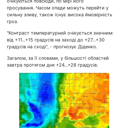
очікуються повсюди, по мірі його
просування. Часом опади можуть перейти у
сильну зливу, також існує висока ймовірність
гроз.
"Контраст температурний очікується значним:
від +11...+15 градусів на заході до +27...+30
градусів на сході", - прогнозує Діденко.
Загалом, за її словами, у більшості областей
завтра протягом дня +24...+28 градусів.