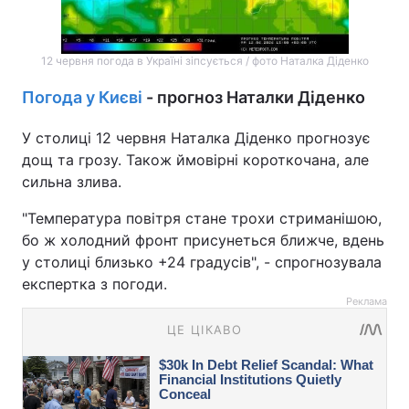
12 червня погода в Україні зіпсується / фото Наталка Діденко
Погода у Києві
- прогноз Наталки Діденко
У столиці 12 червня Наталка Діденко прогнозує
дощ та грозу. Також ймовірні короткочана, але
сильна злива.
"Температура повітря стане трохи стриманішою,
бо ж холодний фронт присунеться ближче, вдень
у столиці близько +24 градусів", - спрогнозувала
експертка з погоди.
Реклама