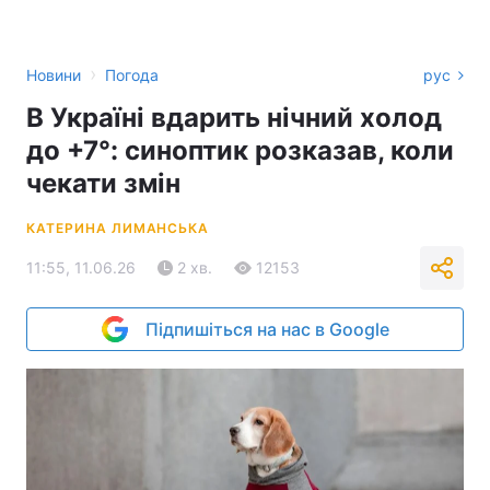
›
Новини
Погода
рус
В Україні вдарить нічний холод
до +7°: синоптик розказав, коли
чекати змін
КАТЕРИНА ЛИМАНСЬКА
11:55, 11.06.26
2 хв.
12153
Підпишіться на нас в Google