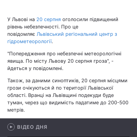
У Львові на
20 серпня
оголосили підвищений
рівень небезпечності. Про це
Головна
Війна
повідомляє
Львівський регіональний центр з
Україна
Політика
гідрометеорології
.
"Попередження про небезпечні метеорологічні
Економіка
Світ
явища. По місту Львову 20 серпня гроза", -
Спорт
Наука
йдеться у повідомлені.
Також, за даними синоптиків, 20 серпня місцями
Техно і зв'язок
Лайт
грози очікуються й по території Львівської
Зброя
Інциденти
області. Вранці на Львівщині подекуди буде
туман, через що видимість падатиме до 200-500
Здоров'я
Туризм
метрів.
Цікавинки
Погода
ВІДЕО ДНЯ
Екологія
Регіони