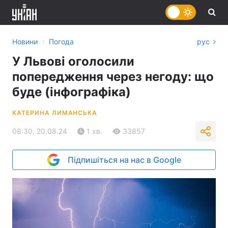
›
Новини
Погода
рус
У Львові оголосили
попередження через негоду: що
буде (інфографіка)
КАТЕРИНА ЛИМАНСЬКА
08:30, 20.08.24
1 хв.
33857
Підпишіться на нас в Google