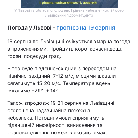
У Львові та області оголошено І рівень небезпечності / фото
Львівський гідрометцентр
Погода у Львові -
прогноз на 19 серпня
19 серпня по Львівщині очікується хмарна погода
з проясненнями. Пройдуть короткочасні дощі,
грози, подекуди град.
Вітер буде південно-східний з переходом на
північно-західний, 7-12 м/с, місцями шквали
сягатимуть 15-20 м/с. Температура вдень
сягатиме +29°...+34°.
Також впродовж 19-21 серпня на Львівщині
оголошена надзвичайна пожежна
небезпека. Погодні умови сприятимуть
підвищеній ймовірності виникнення та
розповсюдження пожеж в екосистемах.