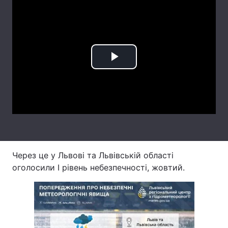
Лонгріди
Відео з Youtube
Статті
Play
Інтерв'ю
Думки
Video
Архів
Вакансії
Контакти
Послуги
Через це у Львові та Львівській області
оголосили І рівень небезпечності, жовтий.