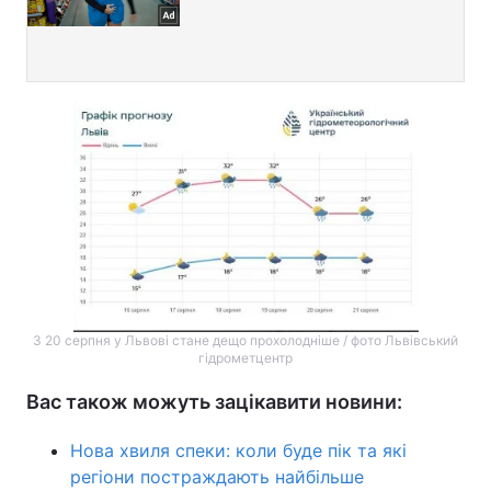
З 20 серпня у Львові стане дещо прохолодніше / фото Львівський
гідрометцентр
Вас також можуть зацікавити новини:
Нова хвиля спеки: коли буде пік та які
регіони постраждають найбільше