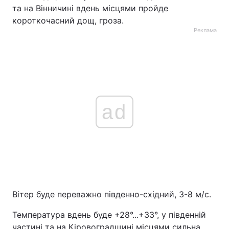
та на Вінничині вдень місцями пройде
короткочасний дощ, гроза.
Реклама
ad
Вітер буде переважно південно-східний, 3-8 м/с.
Температура вдень буде +28°...+33°, у південній
частині та на Кіровоградщині місцями сильна