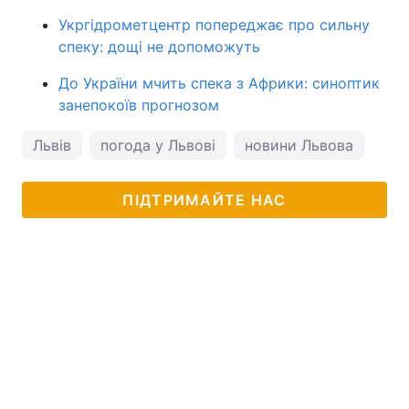
Укргідрометцентр попереджає про сильну
спеку: дощі не допоможуть
До України мчить спека з Африки: синоптик
занепокоїв прогнозом
Львів
погода у Львові
новини Львова
пог
ПІДТРИМАЙТЕ НАС