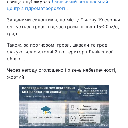
явища опублікував
Львівський регіональний
центр з гідрометеорології
.
За даними синоптиків, по місту Львову 19 серпня
очікується гроза, під час грози шквал 15-20 м/с,
град.
Також, за прогнозом, грози, шквали та град
очікуються сьогодні й по території Львівської
області.
Через негоду оголошено І рівень небезпечності,
жовтий.