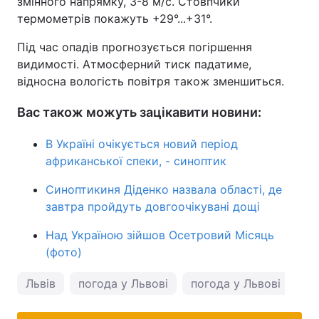
змінного напрямку, 3-8 м/с. Стовпчики
термометрів покажуть +29°...+31°.
Під час опадів прогнозується погіршення
видимості. Атмосферний тиск падатиме,
відносна вологість повітря також зменшиться.
Вас також можуть зацікавити новини:
В Україні очікується новий період
африканської спеки, - синоптик
Синоптикиня Діденко назвала області, де
завтра пройдуть довгоочікувані дощі
Над Україною зійшов Осетровий Місяць
(фото)
Львів
погода у Львові
погода у Львові