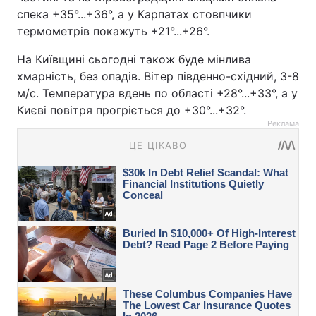
спека +35°...+36°, а у Карпатах стовпчики
термометрів покажуть +21°...+26°.
На Київщині сьогодні також буде мінлива
хмарність, без опадів. Вітер південно-східний, 3-8
м/с. Температура вдень по області +28°...+33°, а у
Києві повітря прогріється до +30°...+32°.
Реклама