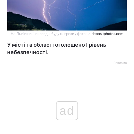
На Львівщині сьогодні будуть грози / фото
ua.depositphotos.com
У місті та області оголошено І рівень
небезпечності.
Реклама
ad