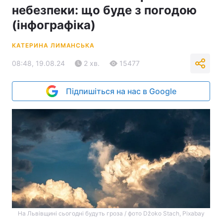
небезпеки: що буде з погодою
(інфографіка)
КАТЕРИНА ЛИМАНСЬКА
08:48, 19.08.24
2 хв.
15477
Підпишіться на нас в Google
На Львівщині сьогодні будуть гроза / фото Džoko Stach, Pixabay