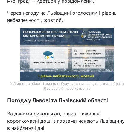
м/с, град", - йдеться у повідомленні.
Через негоду на Львівщині оголосили І рівень
небезпечності, жовтий.
У Львові та області сьогодні будуть грози, град та шквали / фото
Львівський гідрометцентр
Погода у Львові та Львівській області
За даними синоптиків, спека і локальні
короткочасні дощі з грозами чекають Львівщину
в найближчі дні.