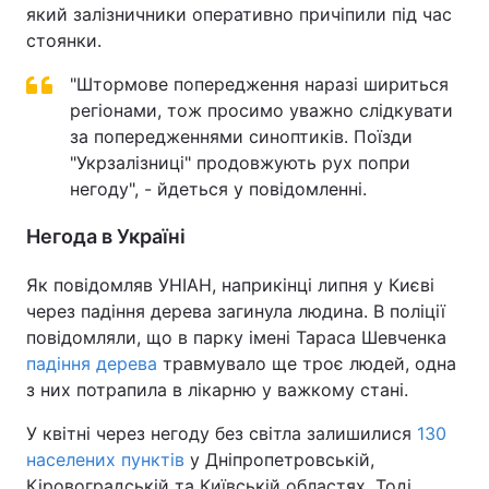
який залізничники оперативно причіпили під час
стоянки.
"Штормове попередження наразі шириться
регіонами, тож просимо уважно слідкувати
за попередженнями синоптиків. Поїзди
"Укрзалізниці" продовжують рух попри
негоду", - йдеться у повідомленні.
Негода в Україні
Як повідомляв УНІАН, наприкінці липня у Києві
через падіння дерева загинула людина. В поліції
повідомляли, що в парку імені Тараса Шевченка
падіння дерева
травмувало ще троє людей, одна
з них потрапила в лікарню у важкому стані.
У квітні через негоду без світла залишилися
130
населених пунктів
у Дніпропетровській,
Кіровоградській та Київській областях. Тоді