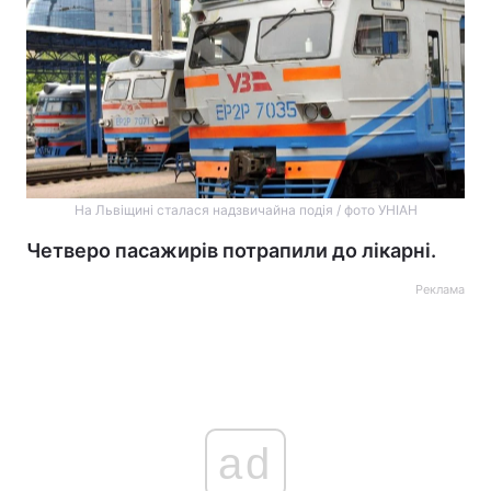
На Львіщині сталася надзвичайна подія / фото УНІАН
Четверо пасажирів потрапили до лікарні.
Реклама
ad