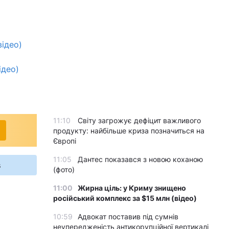
відео)
ідео)
11:10
Світу загрожує дефіцит важливого
продукту: найбільше криза позначиться на
Європі
11:05
Дантес показався з новою коханою
s
(фото)
11:00
Жирна ціль: у Криму знищено
російський комплекс за $15 млн (відео)
10:59
Адвокат поставив під сумнів
неупередженість антикорупційної вертикалі