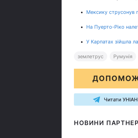
Мексику струсонув п
На Пуерто-Ріко налет
У Карпатах зійшла ла
землетрус
Румунія
ДОПОМОЖ
Читати УНІАН
НОВИНИ ПАРТНЕР