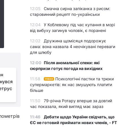
12:05
Смачна сирна запіканка з рисом:
старовинний рецепт по-українськи
12:04
У Коблевому під час купання в морі
від вибуху загинув чоловік, є поранені
12:02
Дружина щомісяця подорожує
сама: вона назвала 4 неочікувані переваги
для шлюбу
12:00
Після аномальної спеки: які
сюрпризи готує погода на вихідних
ан
11:58
Психологічні пастки та трюки
УНІАН
нувся
супермаркетів: як нас змушують платити
етрус
більше
11:50
79-річна Ротару вперше за довгий
час показала, який вигляд має зараз
ілометрів
11:46
Дебати щодо України свідчать, що
ЄС не готовий приймати нових членів, - FT