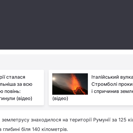
рії сталася
Італійський вулк
льніша за всю
Стромболі проки
ю повінь:
і спричинив земл
инули (відео)
(відео)
 землетрусу знаходилося на території Румунії за 125 к
 глибині біля 140 кілометрів.