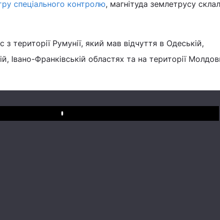
тру спеціального контролю
, магнітуда землетрусу склал
з території Румунії, який мав відчуття в Одеській,
й, Івано-Франківській областях та на території Молдови
Play