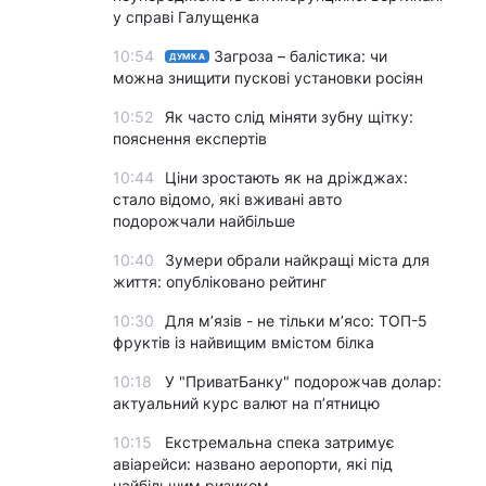
у справі Галущенка
10:54
Загроза – балістика: чи
ДУМКА
можна знищити пускові установки росіян
10:52
Як часто слід міняти зубну щітку:
пояснення експертів
10:44
Ціни зростають як на дріжджах:
стало відомо, які вживані авто
подорожчали найбільше
10:40
Зумери обрали найкращі міста для
життя: опубліковано рейтинг
10:30
Для м’язів - не тільки м’ясо: ТОП-5
фруктів із найвищим вмістом білка
10:18
У "ПриватБанку" подорожчав долар:
актуальний курс валют на п’ятницю
10:15
Екстремальна спека затримує
авіарейси: названо аеропорти, які під
найбільшим ризиком