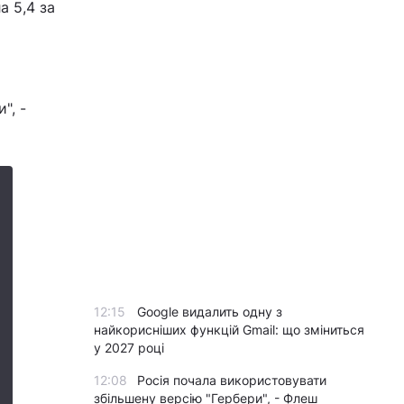
а 5,4 за
", -
12:15
Google видалить одну з
найкорисніших функцій Gmail: що зміниться
у 2027 році
12:08
Росія почала використовувати
збільшену версію "Гербери", - Флеш