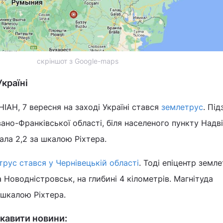
скріншот з Google-maps
країні
ІАН, 7 вересня на заході Україні стався
землетрус
. Під
ано-Франківської області, біля населеного пункту Надві
ала 2,2 за шкалою Ріхтера.
трус стався у Чернівецькій області
. Тоді епіцентр земл
 Новодністровськ, на глибині 4 кілометрів. Магнітуда
 шкалою Ріхтера.
кавити новини: