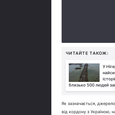
ЧИТАЙТЕ ТАКОЖ:
У Ніге
найси
історі
близько 500 людей заг
Як зазначається, джерело
від кордону з Україною, на