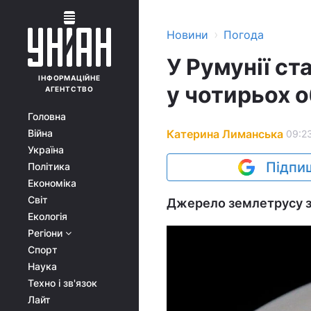
›
Новини
Погода
У Румунії ст
ІНФОРМАЦІЙНЕ
у чотирьох о
АГЕНТСТВО
Головна
Катерина Лиманська
Війна
09:23
Україна
Підпиш
Політика
Економіка
Світ
Джерело землетрусу зн
Екологія
Регіони
Спорт
Наука
Техно і зв'язок
Лайт