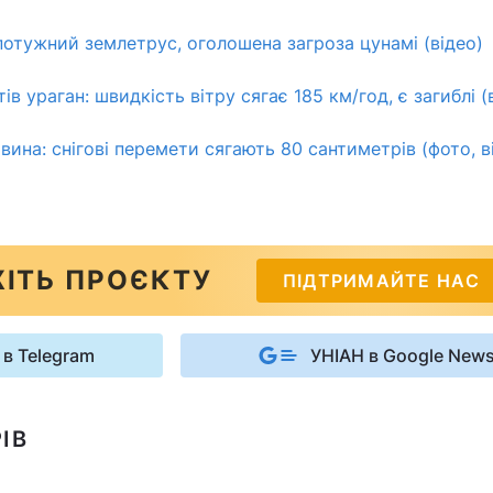
отужний землетрус, оголошена загроза цунамі (відео)
ів ураган: швидкість вітру сягає 185 км/год, є загиблі (
вина: снігові перемети сягають 80 сантиметрів (фото, в
ІТЬ ПРОЄКТУ
ПІДТРИМАЙТЕ НАС
 в Telegram
УНІАН в Google New
ІВ