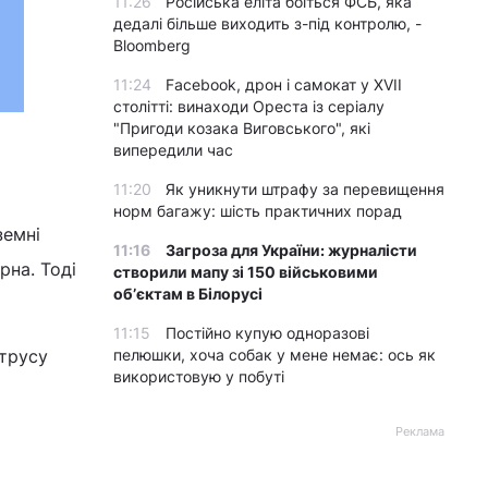
11:26
Російська еліта боїться ФСБ, яка
дедалі більше виходить з-під контролю, -
Bloomberg
11:24
Facebook, дрон і самокат у XVII
столітті: винаходи Ореста із серіалу
"Пригоди козака Виговського", які
випередили час
11:20
Як уникнути штрафу за перевищення
норм багажу: шість практичних порад
земні
11:16
Загроза для України: журналісти
рна. Тоді
створили мапу зі 150 військовими
обʼєктам в Білорусі
11:15
Постійно купую одноразові
етрусу
пелюшки, хоча собак у мене немає: ось як
використовую у побуті
Реклама