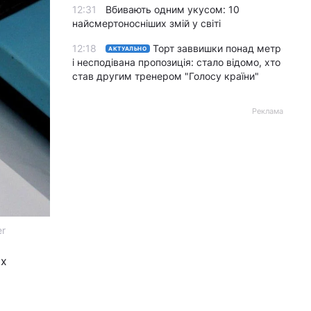
12:31
Вбивають одним укусом: 10
найсмертоносніших змій у світі
12:18
Торт заввишки понад метр
АКТУАЛЬНО
і несподівана пропозиція: стало відомо, хто
став другим тренером "Голосу країни"
Реклама
er
ох