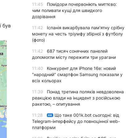
11:45
Помідори почервоніють миттєво:
чим поливати кущі для швидкого
дозрівання
ї був
11:42
Іспанія викарбувала пам'ятну срібну
монету на честь тріумфу збірної з футболу
(фото)
11:42
687 тисяч сонячних панелей
допомогли місту пережити три урагани
11:40
Конкурент для iPhone 16e: новий
"народний" смартфон Samsung показали у
всіх кольорах
11:39
Понад третина поляків невдоволена
реакцією влади на інцидент з російською
ракетою, – опитування
11:28
Що таке 001k.bot сьогодні: від
НК
Telegram-інтерфейсу до повноцінної web-
платформи