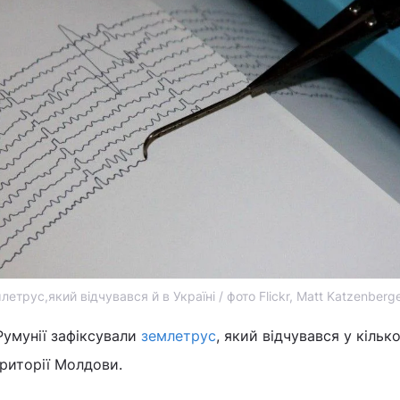
летрус,який відчувався й в Україні / фото Flickr, Matt Katzenberg
Румунії зафіксували
землетрус
, який відчувався у кільк
ериторії Молдови.