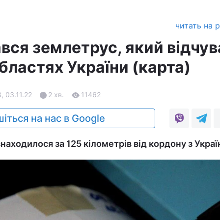
читать на 
ався землетрус, який відчу
бластях України (карта)
, 03.11.22
2 хв.
11462
іться на нас в Google
аходилося за 125 кілометрів від кордону з Украї