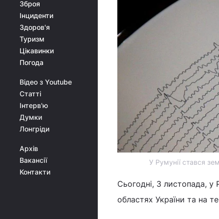
Зброя
Інциденти
Здоров'я
Туризм
Цікавинки
Погода
Відео з Youtube
Статті
Інтерв'ю
Думки
Лонгріди
Архів
Вакансії
У Румунії стався зем
Контакти
Сьогодні, 3 листопада, у 
областях України та на т