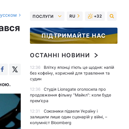
русском
RU
+32
ПОСЛУГИ
вався
ПІДТРИМАЙТЕ НАС
ОСТАННІ НОВИНИ
12:36
Влітку японці п'ють це щодня: напій
без кофеїну, корисний для травлення та
судин
ною.
12:36
Студія Lionsgate оголосила про
продовження фільму "Майкл": коли буде
прем'єра
12:31
Союзники підвели Україну і
залишили лише один сценарій у війні, –
колумніст Bloomberg