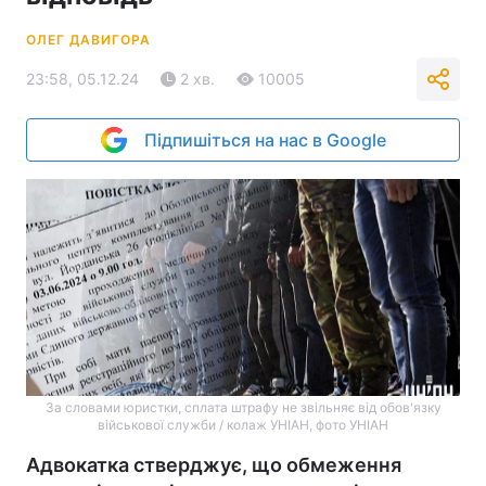
ОЛЕГ ДАВИГОРА
23:58, 05.12.24
2 хв.
10005
Підпишіться на нас в Google
За словами юристки, сплата штрафу не звільняє від обов'язку
військової служби / колаж УНІАН, фото УНІАН
Адвокатка стверджує, що обмеження