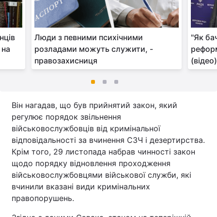
нців
Люди з певними психічними
"Як ба
 на
розладами можуть служити, -
рефор
правозахисниця
(відео
Він нагадав, що був прийнятий закон, який
регулює порядок звільнення
військовослужбовців від кримінальної
відповідальності за вчинення СЗЧ і дезертирства.
Крім того, 29 листопада набрав чинності закон
щодо порядку відновлення проходження
військовослужбовцями військової служби, які
вчинили вказані види кримінальних
правопорушень.