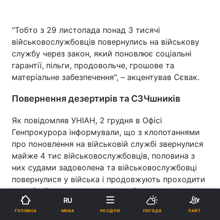
"Тобто з 29 листопада понад 3 тисячі
військовослужбовців повернулись на військову
службу через закон, який поновлює соціальні
гарантії, пільги, продовольче, грошове та
матеріальне забезпечення", – акцентував Сєвак.
Повернення дезертирів та СЗЧшників
Як повідомляв УНІАН, 2 грудня в Офісі
Генпрокурора інформували, що з клопотаннями
про поновлення на військовій службі звернулися
майже 4 тис військовослужбовців, половина з
них судами задоволена та військовослужбовці
повернулися у війська і продовжують проходити
службу. Решта клопотань перебувають на
RU
розгляді в судах.
МОВА
ГОЛОВНА
РОЗДІЛИ
ПОГОДА
ЛАЙТ