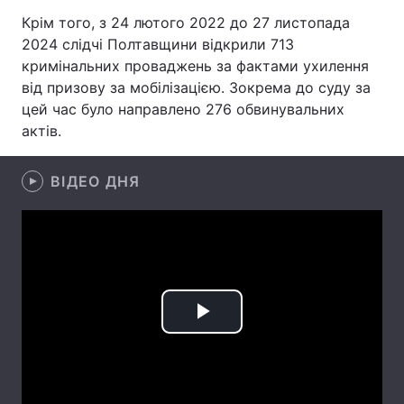
Крім того, з 24 лютого 2022 до 27 листопада
Лонгріди
2024 слідчі Полтавщини відкрили 713
кримінальних проваджень за фактами ухилення
Відео з Youtube
Статті
від призову за мобілізацією. Зокрема до суду за
цей час було направлено 276 обвинувальних
Інтерв'ю
Думки
актів.
Архів
Вакансії
ВІДЕО ДНЯ
Контакти
Послуги
Play
Video