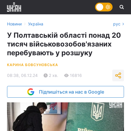
›
Новини
Україна
рус
У Полтавській області понад 20
тисяч військовозобов'язаних
перебувають у розшуку
КАРИНА БОВСУНОВСЬКА
08:38, 06.12.24
2 хв.
16816
Підпишіться на нас в Google