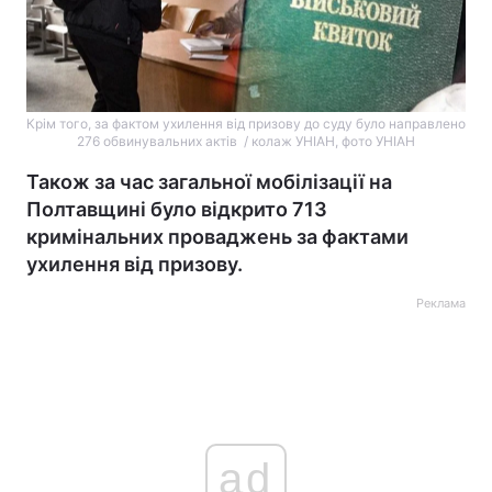
Крім того, за фактом ухилення від призову до суду було направлено
276 обвинувальних актів / колаж УНІАН, фото УНІАН
Також за час загальної мобілізації на
Полтавщині було відкрито 713
кримінальних проваджень за фактами
ухилення від призову.
Реклама
ad