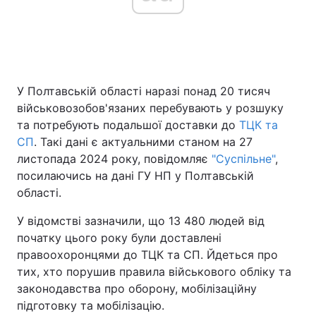
Головна
Війна
У Полтавській області наразі понад 20 тисяч
Україна
Політика
військовозобов'язаних перебувають у розшуку
Економіка
Світ
та потребують подальшої доставки до
ТЦК та
СП
. Такі дані є актуальними станом на 27
Спорт
Наука
листопада 2024 року, повідомляє
"Суспільне"
,
посилаючись на дані ГУ НП у Полтавській
Техно і зв'язок
Лайт
області.
Зброя
Інциденти
У відомстві зазначили, що 13 480 людей від
початку цього року були доставлені
Здоров'я
Туризм
правоохоронцями до ТЦК та СП. Йдеться про
тих, хто порушив правила військового обліку та
Цікавинки
Погода
законодавства про оборону, мобілізаційну
підготовку та мобілізацію.
Екологія
Регіони