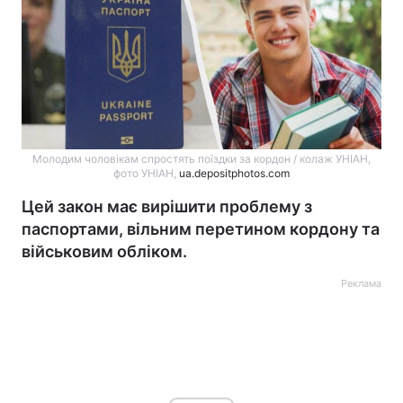
Молодим чоловікам спростять поїздки за кордон / колаж УНІАН,
фото УНІАН,
ua.depositphotos.com
Цей закон має вирішити проблему з
паспортами, вільним перетином кордону та
військовим обліком.
Реклама