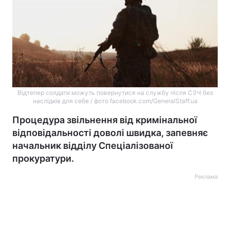
Відтепер солдати можуть повернутися на службу після СЗЧ без
наслідків для себе / фото facebook.com/GeneralStaff.ua
Процедура звільнення від кримінальної
відповідальності доволі швидка, запевняє
начальник відділу Спеціалізованої
прокуратури.
Реклама