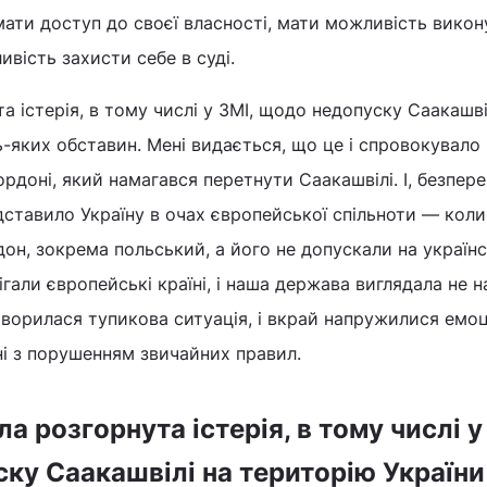
мати доступ до своєї власності, мати можливість викон
ивість захисти себе в суді.
а істерія, в тому числі у ЗМІ, щодо недопуску Саакашві
ь-яких обставин. Мені видається, що це і спровокувало 
рдоні, який намагався перетнути Саакашвілі. І, безпере
ставило Україну в очах європейської спільноти — коли
он, зокрема польський, а його не допускали на україн
гали європейські країні, і наша держава виглядала не 
творилася тупикова ситуація, і вкрай напружилися емоц
зані з порушенням звичайних правил.
ла розгорнута істерія, в тому числі у
ку Саакашвілі на територію України