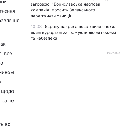
їни
загрозою: "Бориславська нафтова
компанія" просить Зеленського
гнення
переглянути санкції
бавлення
10:08
Європу накрила нова хвиля спеки:
яким курортам загрожують лісові пожежі
та небезпека
так
, все
Реклама
но-
янином
ю
и щодо
тра не
ь всі