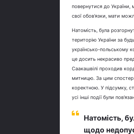
повернутися до України, 
свої обов’язки, мати можл
Натомість, була розгорнут
територію України за буд
українсько-польському ко
це досить некрасиво пред
Саакашвілі проходив корд
митницю. За цим спостері
коректною. У підсумку, с
усі інші події були пов’я
Натомість, бу
щодо недопус