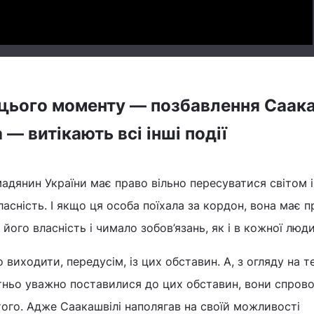
 цього моменту — позбавлення Саак
— витікають всі інші події
мадянин України має право вільно пересуватися світом і
ласність. І якщо ця особа поїхала за кордон, вона має 
є його власність і чимало зобов’язань, як і в кожної люд
виходити, передусім, із цих обставин. А, з огляду на т
тньо уважно поставилися до цих обставин, вони спров
я того. Адже Саакашвілі наполягав на своїй можливості