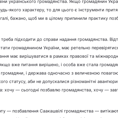
аїни українського громадянства. Якщо громадянин Укра
дь-якого характеру, то для цього є інструменти притя
загалі, бажано, щоб ми в цілому припинили практику поз
треба підходити до справи надання громадянства. Від
стати громадянином України, має ретельно перевірятися
тання має вирішуватися в рамках правової та міжнарод
 якщо вже питання вирішено, і особа вже стала громад
сі громадяни, і держава одночасно з величезною поваго
ого статусу, аби не допускалися різноманітні авантюр
а: хочу — сьогодні позбавлю громадянства, хочу — зав
нту — позбавлення Саакашвілі громадянства — витікают