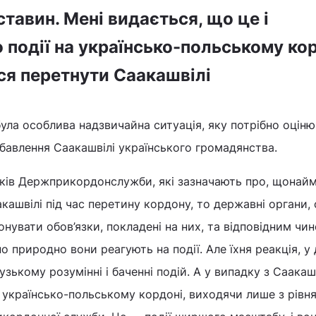
тавин. Мені видається, що це і
 події на українсько-польському кор
ся перетнути Саакашвілі
ула особлива надзвичайна ситуація, яку потрібно оціню
бавлення Саакашвілі українського громадянства.
ків Держприкордонслужби, які зазначають про, щонай
кашвілі під час перетину кордону, то державні органи, 
онувати обов’язки, покладені на них, та відповідним чи
о природно вони реагують на події. Але їхня реакція, у
узькому розумінні і баченні подій. А у випадку з Саакаш
 українсько-польському кордоні, виходячи лише з рівн