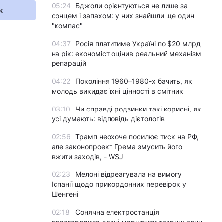
05:24
Бджоли орієнтуються не лише за
k
сонцем і запахом: у них знайшли ще один
"компас"
04:37
Росія платитиме Україні по $20 млрд
на рік: економіст оцінив реальний механізм
репарацій
04:22
Покоління 1960–1980-х бачить, як
молодь викидає їхні цінності в смітник
03:10
Чи справді родзинки такі корисні, як
усі думають: відповідь дієтологів
02:56
Трамп неохоче посилює тиск на РФ,
але законопроект Грема змусить його
вжити заходів, - WSJ
02:23
Мелоні відреагувала на вимогу
Іспанії щодо прикордонних перевірок у
Шенгені
02:18
Сонячна електростанція
перегородила давні маршрути тварин: вони