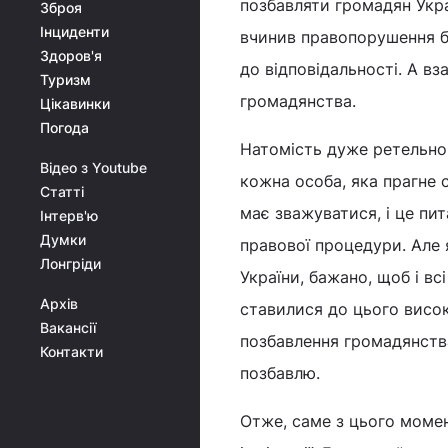
позбавляти громадян Укр
Зброя
Інциденти
вчинив правопорушення бу
Здоров'я
до відповідальності. А в
Туризм
громадянства.
Цікавинки
Погода
Натомість дуже ретельно 
Відео з Youtube
кожна особа, яка прагне 
Статті
має зважуватися, і це пи
Інтерв'ю
Думки
правової процедури. Але
Лонгріди
України, бажано, щоб і в
Архів
ставилися до цього висок
Вакансії
позбавлення громадянств
Контакти
позбавлю.
Отже, саме з цього моме