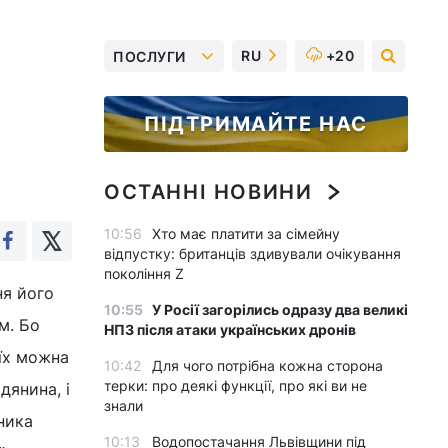
RU
+20
ПОСЛУГИ
м
ПІДТРИМАЙТЕ НАС
ОСТАННІ НОВИНИ
10:56
Хто має платити за сімейну
відпустку: британців здивували очікування
покоління Z
ня його
10:55
У Росії загорілись одразу два великі
м. Бо
НПЗ після атаки українських дронів
 їх можна
10:42
Для чого потрібна кожна сторона
терки: про деякі функції, про які ви не
дянина, і
знали
ника
10:13
Водопостачання Львівщини під