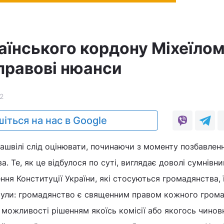
аїнського кордону Міхеїло
 правові нюанси
2
іться на нас в Google
ашвілі слід оцінювати, починаючи з моменту позбавлен
. Те, як це відбулося по суті, виглядає доволі сумнівни
ня Конституції України, які стосуються громадянства,
мули: громадянство є священним правом кожного грома
можливості рішенням якоїсь комісії або якогось чинов