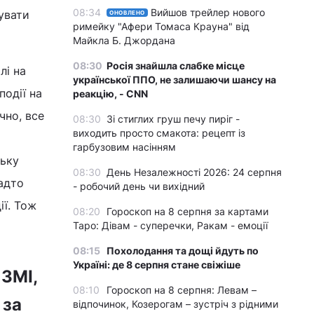
08:34
Вийшов трейлер нового
увати
ОНОВЛЕНО
римейку "Афери Томаса Крауна" від
Майкла Б. Джордана
08:30
Росія знайшла слабке місце
лі на
української ППО, не залишаючи шансу на
події на
реакцію, - CNN
чно, все
08:30
Зі стиглих груш печу пиріг -
виходить просто смакота: рецепт із
гарбузовим насінням
ську
08:30
День Незалежності 2026: 24 серпня
надто
- робочий день чи вихідний
ії. Тож
08:20
Гороскоп на 8 серпня за картами
Таро: Дівам - суперечки, Ракам - емоції
08:15
Похолодання та дощі йдуть по
Україні: де 8 серпня стане свіжіше
 ЗМІ,
08:10
Гороскоп на 8 серпня: Левам –
 за
відпочинок, Козерогам – зустріч з рідними