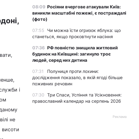
08:09
Росіяни вчергове атакували Київ:
виникли масштабні пожежі, є постраждалі
доні,
(фото)
07:55
Чи можна їсти огризок яблука: що
станеться, якщо проковтнути насіння
07:36
РФ повністю знищила житловий
будинок на Київщині: загинуло троє
вати,
людей, серед них дитина
07:31
Полуниця проти лохини:
дослідження показало, в якій ягоді більше
менше,
поживних речовин
служби і
07:30
Три Спаси, Успіння та Усікновення:
ном
православний календар на серпень 2026
 даному
Реклама
вілі не
я висоти