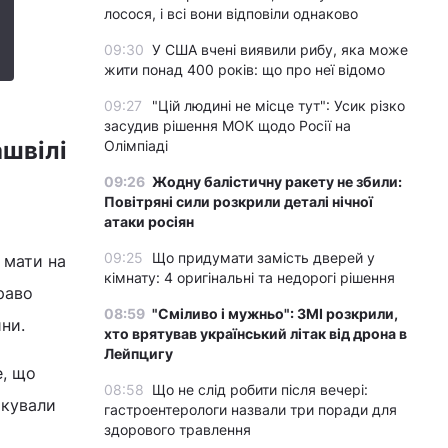
лосося, і всі вони відповіли однаково
09:30
У США вчені виявили рибу, яка може
жити понад 400 років: що про неї відомо
09:27
"Цій людині не місце тут": Усик різко
засудив рішення МОК щодо Росії на
ашвілі
Олімпіаді
09:26
Жодну балістичну ракету не збили:
Повітряні сили розкрили деталі нічної
атаки росіян
09:25
Що придумати замість дверей у
 мати на
кімнату: 4 оригінальні та недорогі рішення
право
08:59
"Сміливо і мужньо": ЗМІ розкрили,
ини.
хто врятував український літак від дрона в
Лейпцигу
е, що
08:58
Що не слід робити після вечері:
окували
гастроентерологи назвали три поради для
здорового травлення