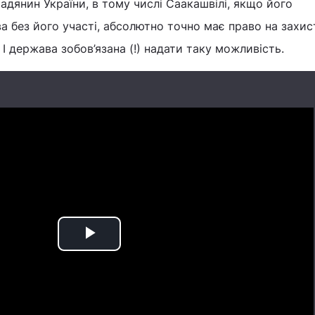
мадянин України, в тому числі Саакашвілі, якщо його
 без його участі, абсолютно точно має право на захис
І держава зобов’язана (!) надати таку можливість.
Play
Video