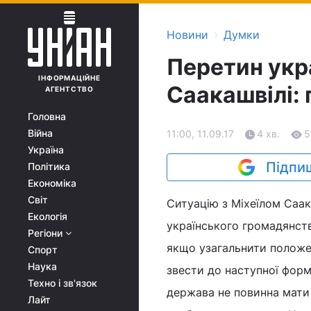
›
Новини
Думки
Перетин укр
ІНФОРМАЦІЙНЕ
Саакашвілі:
АГЕНТСТВО
Головна
Війна
11:00, 11.09.17
4 хв.
5
Україна
Підпиш
Політика
Економіка
Світ
Ситуацію з Міхеїлом Саак
Екологія
українського громадянства
Регіони
якщо узагальнити положен
Спорт
Наука
звести до наступної фор
Техно і зв'язок
держава не повинна мати 
Лайт