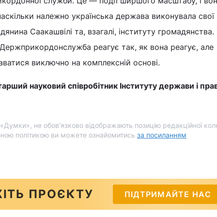
кордонної служби. Це — події ширшого масштабу, і во
наскільки належно українська держава виконувала свої
дянина Саакашвілі та, взагалі, інституту громадянства.
Держприкордонслужба реагує так, як вона реагує, але
аватися виключно на комплексній основі.
тарший науковий співробітник Інституту держави і права
і «Думки», не обов’язково відображають позицію редакційної коле
йною політикою ви можете ознайомитись
за посиланням
ІТЬ ПРОЄКТУ
ПІДТРИМАЙТЕ НАС