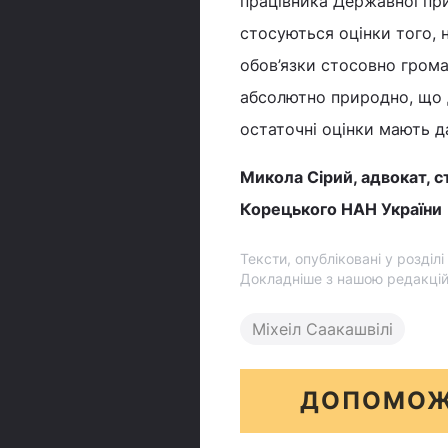
працівника Державної при
стосуються оцінки того, 
обов’язки стосовно грома
абсолютно природно, що 
остаточні оцінки мають д
Микола Сірий, адвокат, с
Корецького НАН України
Тексти, опубліковані у розділ
Докладніше з нашою редакці
Міхеіл Саакашвілі
ДОПОМОЖ