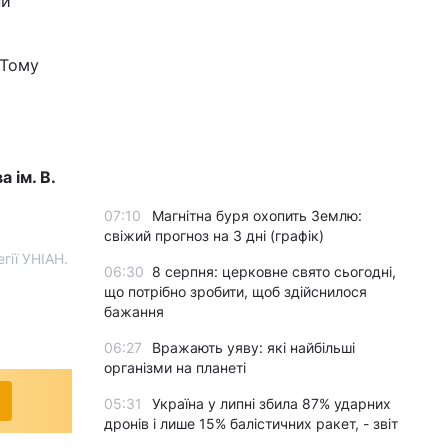
ни
 Тому
 ім. В.
07:10
Магнітна буря охопить Землю:
свіжий прогноз на 3 дні (графік)
гії УНІАН.
06:30
8 серпня: церковне свято сьогодні,
що потрібно зробити, щоб здійснилося
бажання
06:27
Вражають уяву: які найбільші
організми на планеті
05:31
Україна у липні збила 87% ударних
дронів і лише 15% балістичних ракет, - звіт