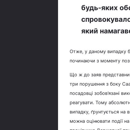
будь-яких обс
спровокувало
який намагав
Отже, у даному випадку б
починаючи з моменту поз
Що ж до заяв представни
три порушення з боку Саа
посадовці зобов’язані вик
реагувати. Тому абсолютн
випадку, ґрунтується на в
можна оцінювати події на