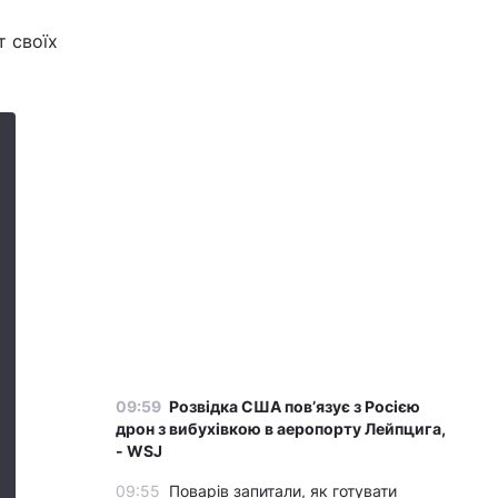
т своїх
09:59
Розвідка США пов’язує з Росією
дрон з вибухівкою в аеропорту Лейпцига,
- WSJ
09:55
Поварів запитали, як готувати