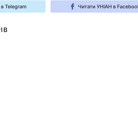
 в Telegram
Читати УНІАН в Faceboo
ІВ