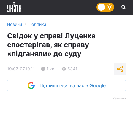
›
Новини
Політика
Свідок у справі Луценка
спостерігав, як справу
«підганяли» до суду
19:07, 07.10.11
1 хв.
5341
Підпишіться на нас в Google
Реклама