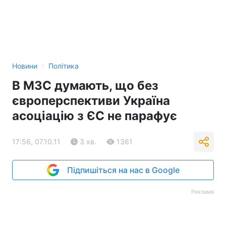
›
Новини
Політика
В МЗС думають, що без
європерспективи Україна
асоціацію з ЄС не парафує
17:56, 07.10.11
3 хв.
1361
Підпишіться на нас в Google
Реклама