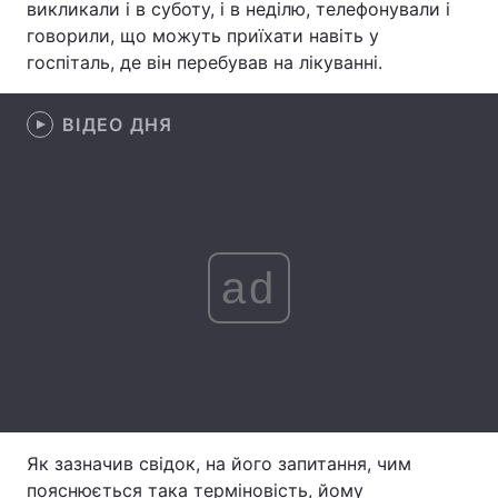
викликали і в суботу, і в неділю, телефонували і
говорили, що можуть приїхати навіть у
госпіталь, де він перебував на лікуванні.
Головна
Війна
ВІДЕО ДНЯ
Україна
Політика
Економіка
Світ
Спорт
Наука
ad
Техно і зв'язок
Лайт
Зброя
Інциденти
Здоров'я
Туризм
Цікавинки
Погода
Як зазначив свідок, на його запитання, чим
Екологія
Регіони
пояснюється така терміновість, йому