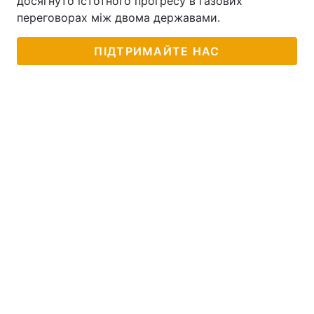
досягнуто істотного прогресу в газових
переговорах між двома державами.
ПІДТРИМАЙТЕ НАС