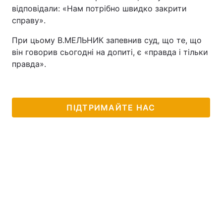
відповідали: «Нам потрібно швидко закрити
Лонгріди
справу».
При цьому В.МЕЛЬНИК запевнив суд, що те, що
Відео з Youtube
Статті
він говорив сьогодні на допиті, є «правда і тільки
правда».
Інтерв'ю
Думки
Архів
Вакансії
ПІДТРИМАЙТЕ НАС
Контакти
Послуги