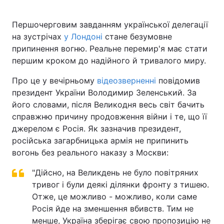
Першочерговим завданням української делегації
на зустрічах
у Лондоні
стане безумовне
Головна
Війна
припинення вогню. Реальне перемир'я має стати
першим кроком до надійного й тривалого миру.
Україна
Політика
Про це у вечірньому
відеозверненні
повідомив
Економіка
Світ
президент України Володимир Зеленський. За
його словами, після Великодня весь світ бачить
Спорт
Наука
справжню причину продовження війни і те, що її
джерелом є Росія. Як зазначив президент,
Техно і зв'язок
Лайт
російська загарбницька армія не припинить
вогонь без реального наказу з Москви:
Зброя
Інциденти
"Дійсно, на Великдень не було повітряних
Здоров'я
Туризм
тривог і були деякі ділянки фронту з тишею.
Отже, це можливо - можливо, коли саме
Цікавинки
Погода
Росія йде на зменшення вбивств. Тим не
Екологія
Регіони
менше, Україна зберігає свою пропозицію не