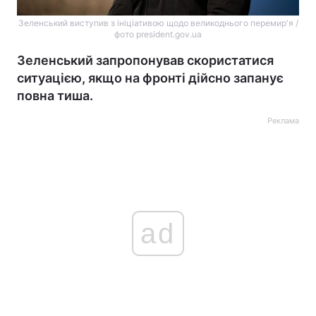
Зеленський виступив з ініціативою щодо великоднього перемир'я /
фото president.gov.ua
Зеленський запропонував скористатися
ситуацією, якщо на фронті дійсно запанує
повна тиша.
Реклама
ad