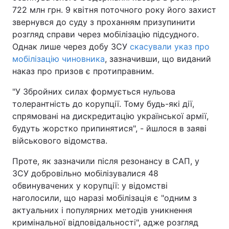
722 млн грн. 9 квітня поточного року його захист
звернувся до суду з проханням призупинити
розгляд справи через мобілізацію підсудного.
Однак лише через добу ЗСУ
скасували указ про
мобілізацію чиновника
, зазначивши, що виданий
наказ про призов є протиправним.
"У Збройних силах формується нульова
толерантність до корупції. Тому будь-які дії,
спрямовані на дискредитацію української армії,
будуть жорстко припинятися", - йшлося в заяві
військового відомства.
Проте, як зазначили після резонансу в САП, у
ЗСУ добровільно мобілізувалися 48
обвинувачених у корупції: у відомстві
наголосили, що наразі мобілізація є "одним з
актуальних і популярних методів уникнення
кримінальної відповідальності", адже розгляд