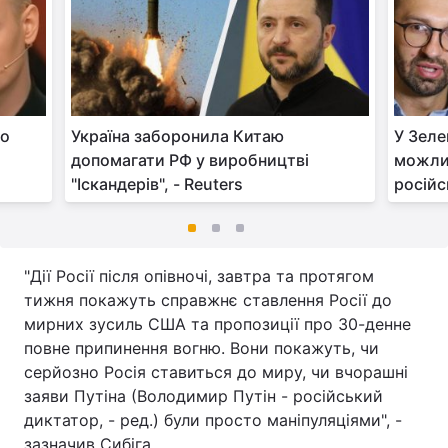
по
Україна заборонила Китаю
У Зеле
допомагати РФ у виробництві
можли
"Іскандерів", - Reuters
росій
"Дії Росії після опівночі, завтра та протягом
тижня покажуть справжнє ставлення Росії до
мирних зусиль США та пропозиції про 30-денне
повне припинення вогню. Вони покажуть, чи
серйозно Росія ставиться до миру, чи вчорашні
заяви Путіна (Володимир Путін - російський
диктатор, - ред.) були просто маніпуляціями", -
зазначив Сибіга.