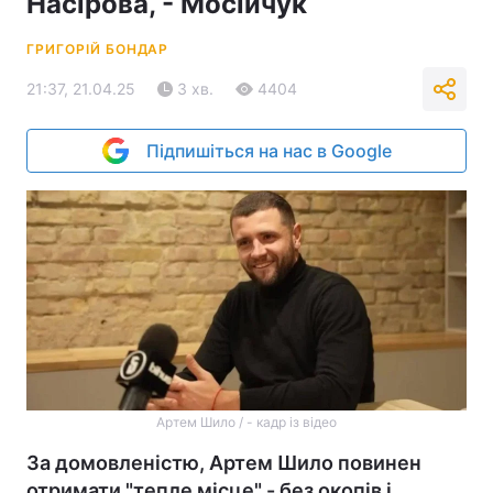
Насірова, - Мосійчук
ГРИГОРІЙ БОНДАР
21:37, 21.04.25
3 хв.
4404
Підпишіться на нас в Google
Артем Шило / - кадр із відео
За домовленістю, Артем Шило повинен
отримати "тепле місце" - без окопів і