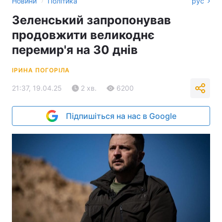
›
Новини
Політика
рус
Зеленський запропонував
продовжити великоднє
перемир'я на 30 днів
ІРИНА ПОГОРІЛА
21:37, 19.04.25
2 хв.
6200
Підпишіться на нас в Google