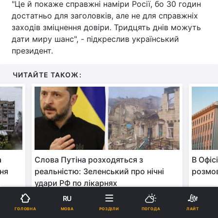
"Це й покаже справжні наміри Росії, бо 30 годин
достатньо для заголовків, але не для справжніх
заходів зміцнення довіри. Тридцять днів можуть
дати миру шанс", - підкреслив український
президент.
ЧИТАЙТЕ ТАКОЖ:
а
Слова Путіна розходяться з
В Офіс
ння
реальністю: Зеленський про нічні
розмов
удари РФ по лікарнях
RU
МОВА
ГОЛОВНА
РОЗДІЛИ
ПОГОДА
ЛАЙТ