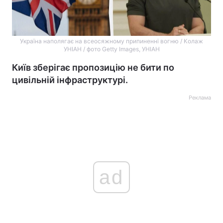
Україна наполягає на всеосяжному припиненні вогню / Колаж
УНІАН / фото Getty Images, УНІАН
Київ зберігає пропозицію не бити по
цивільній інфраструктурі.
Реклама
ad