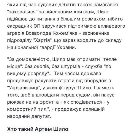
який під час судових дебатів також намагався
"заховатися" за військовим квитком, Шило
підійшов до питання з більшим розмахом: нібито
ексрадник ОП заручився підтримкою впливового
аграрія Всеволода Кожем'яка - засновника
підрозділу "Хартія", що зараз входить до складу
Національної гвардії України.
"За домовленістю, Шило має отримати "тепле
місце": без окопів, без штурмів - служба "по
вищому розряду"… Тим часом держава
продовжує рахувати втрати від оборудок в
"Укрзалізниці", у яких фігурує Шило. І замість
того, щоб відповідати перед судом, він пакує
рюкзак не на фронт, а - як сподівається - у
комфортний тил.", - продовжує колишній
народний депутат.
Хто такий Артем Шило