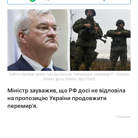
Сибіга зробив заяву про російське "великоднє перемир'я" / Колаж
УНІАН, фото УНІАН, REUTERS
Міністр зауважив, що РФ досі не відповіла
на пропозицію України продовжити
перемир’я.
Реклама