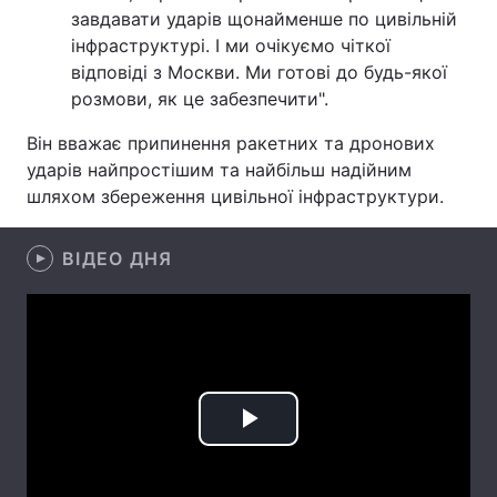
завдавати ударів щонайменше по цивільній
Лонгріди
інфраструктурі. І ми очікуємо чіткої
відповіді з Москви. Ми готові до будь-якої
розмови, як це забезпечити".
Відео з Youtube
Статті
Він вважає припинення ракетних та дронових
Інтерв'ю
Думки
ударів найпростішим та найбільш надійним
шляхом збереження цивільної інфраструктури.
Архів
Вакансії
Контакти
ВІДЕО ДНЯ
Послуги
Play
Video