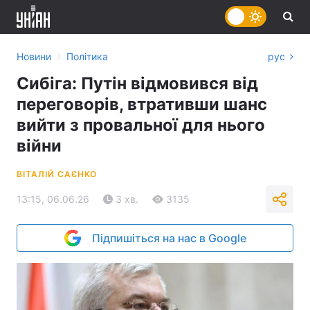
›
Новини
Політика
рус
Сибіга: Путін відмовився від
переговорів, втративши шанс
вийти з провальної для нього
війни
ВІТАЛІЙ САЄНКО
13:15, 06.06.26
3 хв.
3135
Підпишіться на нас в Google