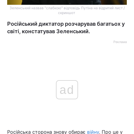
Зеленський назвав "слабкою" відповідь Путіна на відритий лист /
скриншот
Російський диктатор розчарував багатьох у
світі, констатував Зеленський.
Реклама
ad
Російська сторона знову обирає
війну
. Про це у