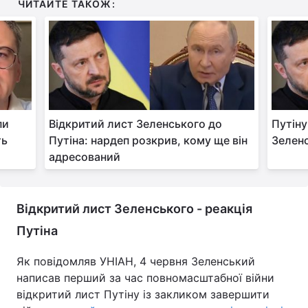
ЧИТАЙТЕ ТАКОЖ:
пи
Відкритий лист Зеленського до
Путіну
ть
Путіна: нардеп розкрив, кому ще він
Зеленс
адресований
Відкритий лист Зеленського - реакція
Путіна
Як повідомляв УНІАН, 4 червня Зеленський
написав перший за час повномасштабної війни
відкритий лист Путіну із закликом завершити