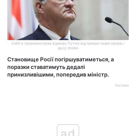
Сибіга прокоментував відмову Путіна від прямих переговорів /
фото УНІАН
Становище Росії погіршуватиметься, а
поразки ставатимуть дедалі
принизливішими, попередив міністр.
Реклама
ad