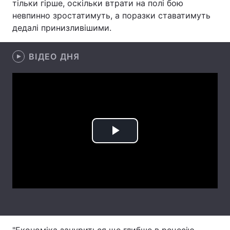
тільки гірше, оскільки втрати на полі бою
невпинно зростатимуть, а поразки ставатимуть
Лонгріди
дедалі принизливішими.
Відео з Youtube
Статті
ВІДЕО ДНЯ
Інтерв'ю
Думки
Архів
Вакансії
Контакти
Play
Послуги
Video