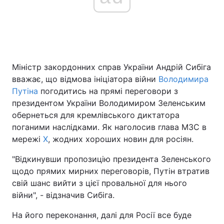
Головна
Війна
Україна
Політика
Міністр закордонних справ України Андрій Сибіга
вважає, що відмова ініціатора війни
Володимира
Економіка
Світ
Путіна
погодитись на прямі переговори з
президентом України Володимиром Зеленським
Спорт
Наука
обернеться для кремлівського диктатора
поганими наслідками. Як наголосив глава МЗС в
Техно і зв'язок
Лайт
мережі
X
, жодних хороших новин для росіян.
Зброя
Інциденти
"Відкинувши пропозицію президента Зеленського
щодо прямих мирних переговорів, Путін втратив
Здоров'я
Туризм
свій шанс вийти з цієї провальної для нього
війни", - відзначив Сибіга.
Цікавинки
Погода
На його переконання, далі для Росії все буде
Екологія
Регіони