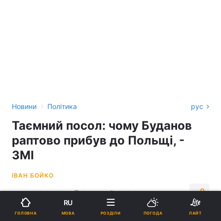
›
Новини
Політика
рус
Таємний посол: чому Буданов
раптово прибув до Польщі, -
ЗМІ
ІВАН БОЙКО
19:41, 05.06.26
2 хв.
4464
RU
МОВА
ГОЛОВНА
РОЗДІЛИ
ПОГОДА
ЛАЙТ
Підпишіться на нас в Google