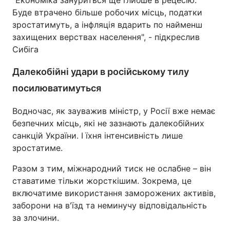
"Економіка зануриться ще глибше в рецесію.
Буде втрачено більше робочих місць, податки
Тема оформлення
зростатимуть, а інфляція вдарить по найменш
захищених верствах населення", - підкреслив
Сибіга
Далекобійні удари в російському тилу
посилюватимуться
Водночас, як зауважив міністр, у Росії вже немає
безпечних місць, які не зазнають далекобійних
санкцій України. І їхня інтенсивність лише
зростатиме.
Разом з тим, міжнародний тиск не ослабне – він
ставатиме тільки жорсткішим. Зокрема, це
включатиме використання заморожених активів,
заборони на в'їзд та неминучу відповідальність
за злочини.