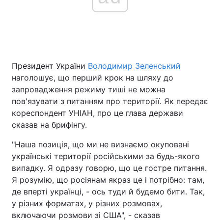
Головна
Війна
Україна
Політика
Президент України
Володимир Зеленський
наголошує, що перший крок на шляху до
Економіка
Світ
запровадження режиму тиші не можна
пов'язувати з питанням про території. Як передає
Спорт
Наука
кореспондент УНІАН, про це глава держави
сказав на брифінгу.
Техно і зв'язок
Лайт
"Наша позиція, що ми не визнаємо окуповані
Зброя
Інциденти
українські території російськими за будь-якого
випадку. Я одразу говорю, що це гостре питання.
Здоров'я
Туризм
Я розумію, що росіянам якраз це і потрібно: там,
де вперті українці, - ось туди й будемо бити. Так,
Цікавинки
Погода
у різних форматах, у різних розмовах,
включаючи розмови зі США", - сказав
Екологія
Регіони