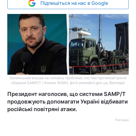
Підпишіться на нас в Google
Зеленський вказав на головну проблему систем протиповітряної
оборони SAMP/T / Колаж УНІАН, фото president.gov.ua, Вікіпедія
Президент наголосив, що системи SAMP/T
продовжують допомагати Україні відбивати
російські повітряні атаки.
Реклама