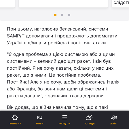
слідс
При цьому, наголосив Зеленський, системи
SAMP/T допомагали і продовжують допомагати
Україні відбивати російські повітряні атаки.
"Є одна проблема з цією системою або з цими
системами - великий дефіцит ракет. І він був
постійний. Я не хочу казати, скільки у нас цих
ракет, що з ними. Це постійна проблема.
Постійна! Але я не хочу, щоби ображались Італія
або Франція, бо вони нам дали ці системи і
ракети давали", - зазначив глава держави.
Він додав, що війна навчила тому, що є такі
системи, щодо виробництва яких Україна не
RU
отримала ліцензій.
МОВА
ГОЛОВНА
РОЗДІЛИ
ПОГОДА
ЛАЙТ
Реклама