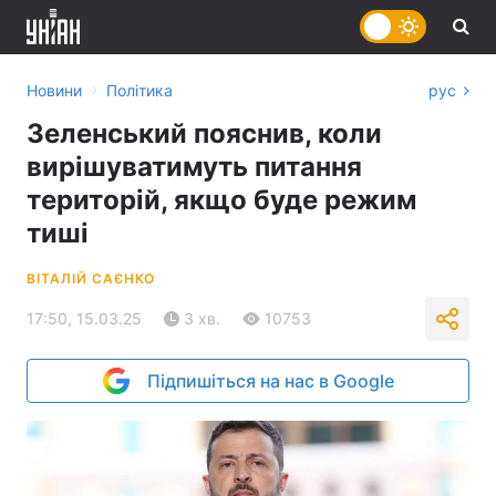
›
Новини
Політика
рус
Зеленський пояснив, коли
вирішуватимуть питання
територій, якщо буде режим
тиші
ВІТАЛІЙ САЄНКО
17:50, 15.03.25
3 хв.
10753
Підпишіться на нас в Google