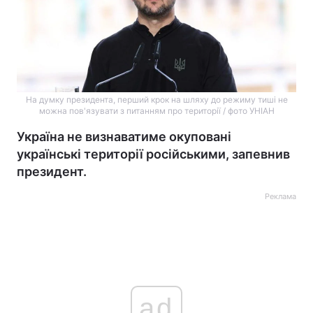
На думку президента, перший крок на шляху до режиму тиші не
можна пов'язувати з питанням про території / фото УНІАН
Україна не визнаватиме окуповані
українські території російськими, запевнив
президент.
Реклама
ad