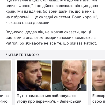
"Це питання в цих системах. Ми вдячні Італії. Ми
вдячні Франції. І це дійсно залежало від цих двох
країн. Ми їм вдячні, бо вони дали те, що в них є
на озброєнні. І це складні системи. Вони хороші",
- сказав глава держави.
Водночас, додав він, не можна сказати, що ці
системи є аналогом американських комплексів
Patriot, бо збивають не все те, що збиває Patriot.
ЧИТАЙТЕ ТАКОЖ:
ли на
Путін намагається заблокувати
Ексна
огню
угоду про перемир'я, - Зеленський
свою п