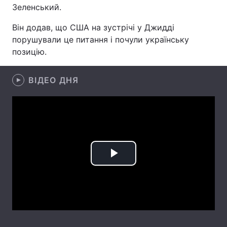
Зеленський.
Лонгріди
Він додав, що США на зустрічі у Джидді
порушували це питання і почули українську
Відео з Youtube
Статті
позицію.
Інтерв'ю
Думки
ВІДЕО ДНЯ
Архів
Вакансії
Контакти
Послуги
Play
Video