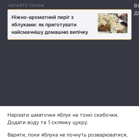
В
ЧИТАЙТЕ ТАКОЖ
Лонгріди
Д
Ніжно-ароматний пиріг з
яблуками: як приготувати
Відео з Youtube
Статті
найсмачнішу домашню випічку
Інтерв'ю
Думки
Архів
Вакансії
Контакти
Послуги
Нарізати шматочки яблук на тонкі скибочки.
Додати воду та 1 склянку цукру.
Варити, поки яблука не почнуть розварюватися,