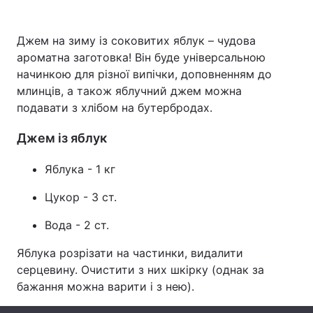
Джем на зиму із соковитих яблук – чудова
ароматна заготовка! Він буде універсальною
Головна
Війна
начинкою для різної випічки, доповненням до
млинців, а також яблучний джем можна
Україна
Політика
подавати з хлібом на бутербродах.
Економіка
Світ
Джем із яблук
Спорт
Наука
Яблука - 1 кг
Техно і зв'язок
Лайт
Цукор - 3 ст.
Зброя
Інциденти
Вода - 2 ст.
Здоров'я
Туризм
Яблука розрізати на частинки, видалити
серцевину. Очистити з них шкірку (однак за
Цікавинки
Погода
бажання можна варити і з нею).
Екологія
Регіони