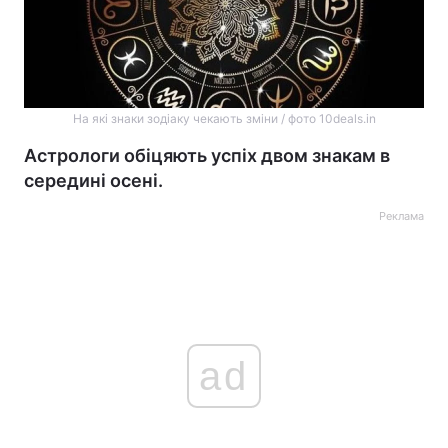
На які знаки зодіаку чекають зміни / фото 10deals.in
Астрологи обіцяють успіх двом знакам в
середині осені.
Реклама
ad