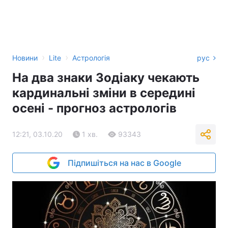
›
›
Новини
Lite
Астрологія
рус
На два знаки Зодіаку чекають
кардинальні зміни в середині
осені - прогноз астрологів
12:21, 03.10.20
1 хв.
93343
Підпишіться на нас в Google