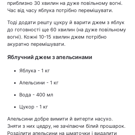
приблизно 30 хвилин на дуже повільному вогні.
Час від часу яблука потрібно перемішувати.
Тема оформлення
Тоді додати решту цукру й варити джем з яблук
до готовності ще 60 хвилин (на дуже повільному
вогні). Кожні 10-15 хвилин джем потрібно
акуратно перемішувати.
Яблучний джем з апельсинами
Яблука - 1 кг
Апельсини - 1 кг
Вода - 400 мл
Цукор - 1 кг
Апельсини добре вимити й витерти насухо.
Зняти з них цедру, не зачіпаючи білий прошарок.
Розділити апельсини на шматочки і видалити