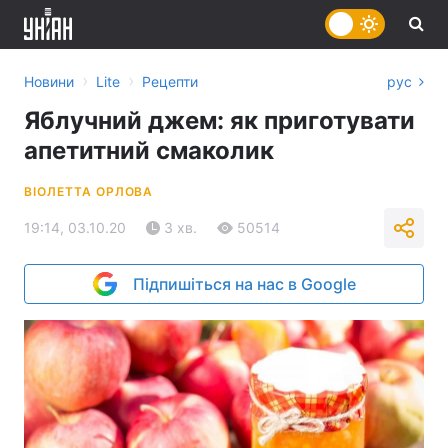
›
›
Новини
Lite
Рецепти
рус
Яблучний джем: як приготувати
апетитний смаколик
ВІОЛЕТТА ОРЛОВА
19:14, 03.10.20
3 хв.
50514
Підпишіться на нас в Google