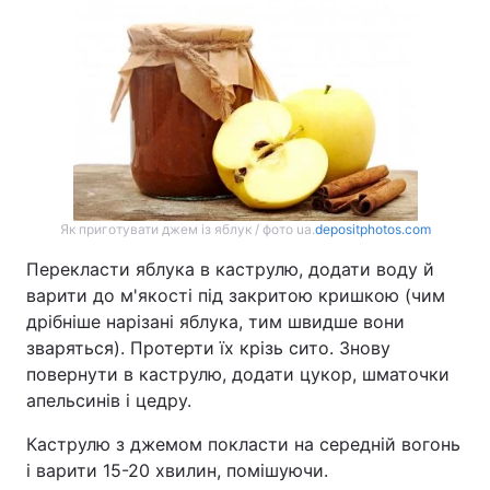
Як приготувати джем із яблук / фото ua.
depositphotos.com
Перекласти яблука в каструлю, додати воду й
варити до м'якості під закритою кришкою (чим
дрібніше нарізані яблука, тим швидше вони
зваряться). Протерти їх крізь сито. Знову
повернути в каструлю, додати цукор, шматочки
апельсинів і цедру.
Каструлю з джемом покласти на середній вогонь
і варити 15-20 хвилин, помішуючи.