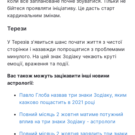
коли все заплановане почне збуватися. Тільки не
бійтеся проявляти ініціативу. Це дасть старт
кардинальним змінам.
Терези
У Терезів з'явиться шанс почати життя з чистої
сторінки і назавжди попрощатися з проблемами
минулого. На цей знак Зодіаку чекають круті
емоції, враження та події.
Вас також можуть зацікавити інші новини
астрології:
Павло Глоба назвав три знаки Зодіаку, яким
казково пощастить в 2021 році
Повний місяць 2 жовтня матиме потужний
вплив на три знаки Зодіаку - астрологи
Повний місяць 2 жовтня зарядить три знаки