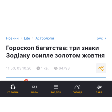
›
›
Новини
Lite
Астрологія
рус
Гороскоп багатства: три знаки
Зодіаку осипле золотом жовтня
11:50, 03.10.20
1 хв.
64793
Підпишіться на нас в Google
RU
МОВА
ГОЛОВНА
РОЗДІЛИ
ПОГОДА
ЛАЙТ