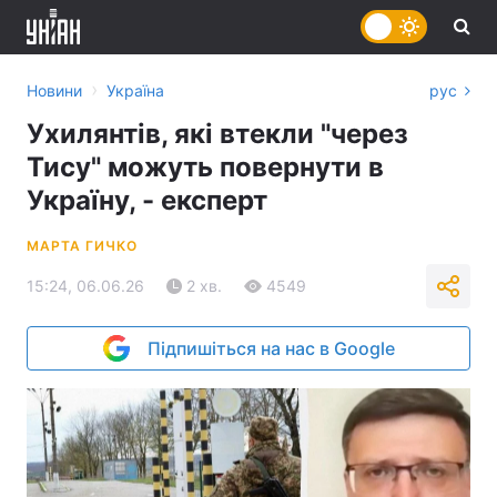
›
Новини
Україна
рус
Ухилянтів, які втекли "через
Тису" можуть повернути в
Україну, - експерт
МАРТА ГИЧКО
15:24, 06.06.26
2 хв.
4549
Підпишіться на нас в Google