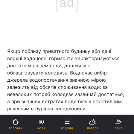
ad
Якщо поблизу приватного будинку або дачі
верхні водоносні горизонти характеризуються
достатнім рівнем води, доцільніше
облаштовувати колодязь. Водночас вибір
джерела водопостачання значною мірою
залежить від обсягів споживання води: за
невеликих потреб колодязя зазвичай достатньо,
а при значних витратах води більш ефективним
рішенням є буріння свердловини.
Де на ділянці взагалі можна копати криницю і як
RU
правильно вибрати місце?
МОВА
ГОЛОВНА
РОЗДІЛИ
ПОГОДА
ЛАЙТ