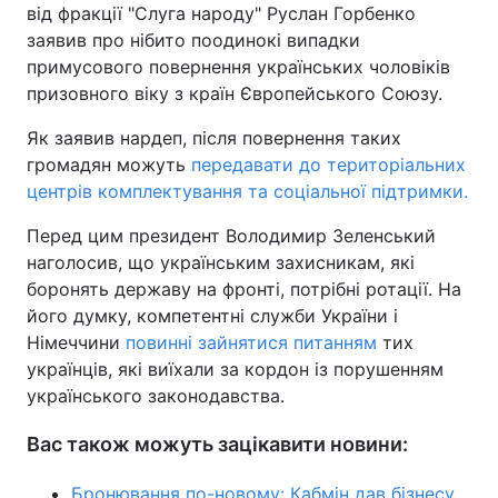
від фракції "Слуга народу" Руслан Горбенко
Тема оформлення
заявив про нібито поодинокі випадки
примусового повернення українських чоловіків
призовного віку з країн Європейського Союзу.
Як заявив нардеп, після повернення таких
громадян можуть
передавати до територіальних
центрів комплектування та соціальної підтримки.
Перед цим президент Володимир Зеленський
наголосив, що українським захисникам, які
боронять державу на фронті, потрібні ротації. На
його думку, компетентні служби України і
Німеччини
повинні зайнятися питанням
тих
українців, які виїхали за кордон із порушенням
українського законодавства.
Вас також можуть зацікавити новини:
Бронювання по-новому: Кабмін дав бізнесу