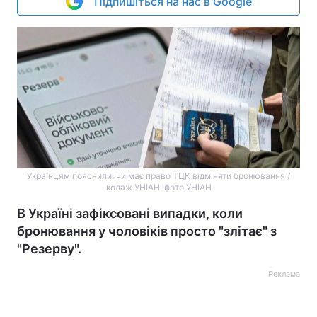
Підпишіться на нас в Google
Українцям пояснили, чи має право ТЦК відміняти бронювання /
колаж УНІАН, фото УНІАН
В Україні зафіксовані випадки, коли
бронювання у чоловіків просто "злітає" з
"Резерву".
Реклама