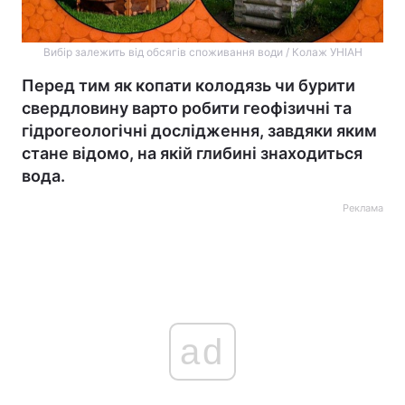
Вибір залежить від обсягів споживання води / Колаж УНІАН
Перед тим як копати колодязь чи бурити
свердловину варто робити геофізичні та
гідрогеологічні дослідження, завдяки яким
стане відомо, на якій глибині знаходиться
вода.
Реклама
ad