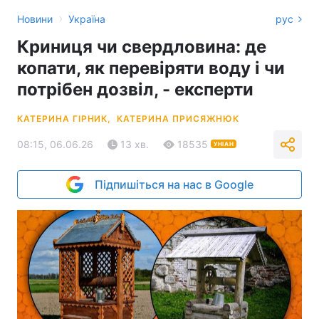
›
Новини
Україна
рус
​​​​​​​Криниця чи свердловина: де
копати, як перевіряти воду і чи
потрібен дозвіл, - експерти
КАТЕРИНА ГІРНИК,
КАТЕРИНА ПРИСЯЖНЮК
08:15, 06.06.26
13 хв.
18535
УНІАН
Підпишіться на нас в Google