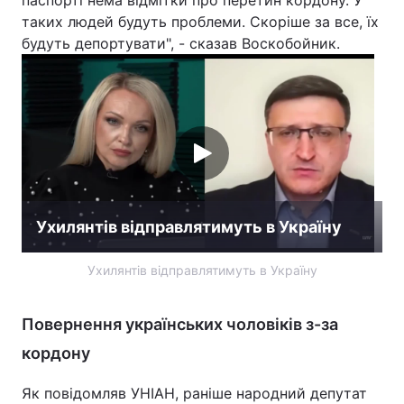
паспорті нема відмітки про перетин кордону. У
таких людей будуть проблеми. Скоріше за все, їх
Лонгріди
будуть депортувати", - сказав Воскобойник.
Відео з Youtube
Статті
Інтерв'ю
Думки
Архів
Вакансії
Контакти
Ухилянтів відправлятимуть в Україну
Послуги
Ухилянтів відправлятимуть в Україну
Повернення українських чоловіків з-за
кордону
Як повідомляв УНІАН, раніше народний депутат