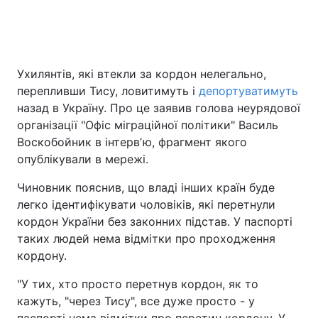
Головна
Війна
Ухилянтів, які втекли за кордон нелегально,
перепливши Тису, ловитимуть і
депортуватимуть
Україна
Політика
назад в Україну. Про це заявив голова неурядової
Економіка
Світ
організації "Офіс міграційної політики" Василь
Воскобойник в інтервʼю, фрагмент якого
Спорт
Наука
опублікували в мережі.
Техно і зв'язок
Лайт
Чиновник пояснив, що владі інших країн буде
легко ідентифікувати чоловіків, які перетнули
Зброя
Інциденти
кордон України без законних підстав. У паспорті
таких людей нема відмітки про проходження
Здоров'я
Туризм
кордону.
Цікавинки
Погода
"У тих, хто просто перетнув кордон, як то
кажуть, "через Тису", все дуже просто - у
Екологія
Регіони