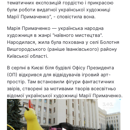
тематичних експозицій гордістю і прикрасою
були роботи видатної української художниці
Лонгріди
Марії Примаченко", - сповістила вона.
Відео з Youtube
Статті
Марія Примаченко — українська народна
художниця в жанрі "наївного мистецтва".
Інтерв'ю
Думки
Народилася, жила була похована у селі Болотня
Вишгородського (раніше Іванківського) району
Архів
Вакансії
Київської області.
Контакти
В серпні в Києві біля будівлі Офісу Президента
(ОП) відкрився для відвідувачів ігровий арт-
Послуги
простір. Там встановили фігури фантастичних
звірів, створені за мотивами творів всесвітньо
відомої української художниці Марії Примаченко.