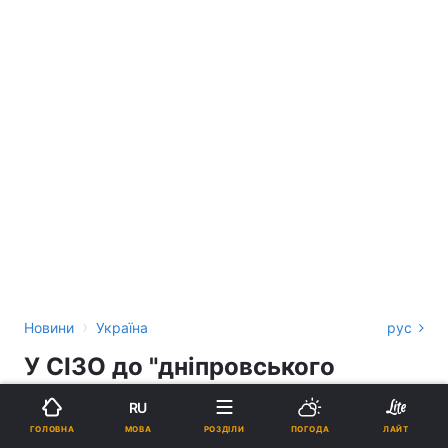
›
Новини
Україна
рус
У СІЗО до "дніпровського
стрільця" погодилися пустити
RU
його керівництво (документ)
МОВА
ГОЛОВНА
РОЗДІЛИ
ПОГОДА
ЛАЙТ