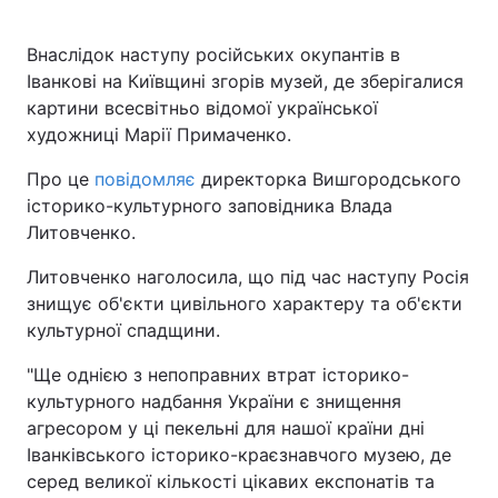
Внаслідок наступу російських окупантів в
Іванкові на Київщині згорів музей, де зберігалися
Головна
Війна
картини всесвітньо відомої української
художниці Марії Примаченко.
Україна
Політика
Про це
повідомляє
директорка Вишгородського
Економіка
Світ
історико-культурного заповідника Влада
Литовченко.
Спорт
Наука
Литовченко наголосила, що під час наступу Росія
Техно і зв'язок
Лайт
знищує об'єкти цивільного характеру та об'єкти
культурної спадщини.
Зброя
Інциденти
"Ще однією з непоправних втрат історико-
Здоров'я
Туризм
культурного надбання України є знищення
агресором у ці пекельні для нашої країни дні
Цікавинки
Погода
Іванківського історико-краєзнавчого музею, де
серед великої кількості цікавих експонатів та
Екологія
Регіони