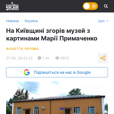
›
Новини
Україна
рус
На Київщині згорів музей з
картинами Марії Примаченко
ВІОЛЕТТА ОРЛОВА
07:29, 28.02.22
1 хв.
6610
Підпишіться на нас в Google