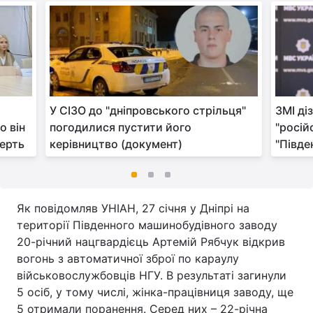
У СІЗО до "дніпровського стрільця"
ЗМІ ді
о він
погодилися пустити його
"росій
мерть
керівництво (документ)
"Півде
Як повідомляв УНІАН, 27 січня у Дніпрі на
території Південного машинобудівного заводу
20-річний нацгвардієць Артемій Рябчук відкрив
вогонь з автоматичної зброї по караулу
військовослужбовців НГУ. В результаті загинули
5 осіб, у тому числі, жінка-працівниця заводу, ще
5 отримали поранення. Серед них – 22-річна