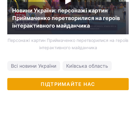
Тема оформлення
Новини України: персонажі картин
Приймаченко перетворилися на героїв
інтерактивного майданчика
Персонажі картин Приймаченко перетворилися на героїв
інтерактивного майданчика
Всі новини України
Київська область
ПІДТРИМАЙТЕ НАС