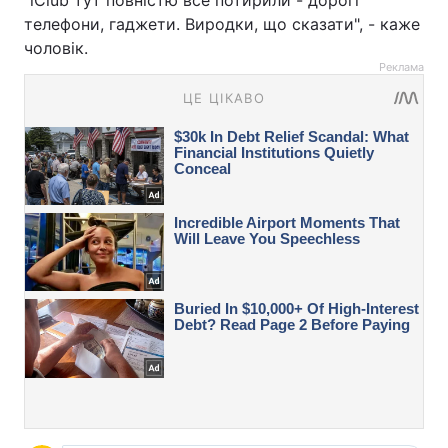
"iClub тут повністю все потирили - дорогі
телефони, гаджети. Виродки, що сказати", - каже
чоловік.
Реклама