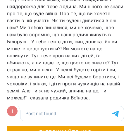
найдорожча для тебе людина. Ми нічого не знали
про те, що буде війна. Про те, що ви хочете
взяти в ній участь. Як ти будеш дивитися в очі
нам? Ми тобою пишалися, ми не хочемо, щоб
нам було соромно, що наші родичі живуть в
Білорусі... У тебе теж є діти, син, донька. Як ви
можете це допустити?! Ви можете на це
вплинути. Тут тече кров наших дітей, їх
вбивають, а ви вдаєте, що цього не знаєте? Тут
страшно, ми в пеклі. У пеклі будете горіти і ви,
якщо не зупините це. Ми всі будемо боротися, і
чоловіки, і жінки, і діти проти чужинців на нашій
землі. Але ти ж не чужий, вплинь на це, ти
можеш!"- сказала родичка Воїнова.