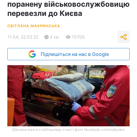
поранену військовослужбовицю
перевезли до Києва
СВІТЛАНА МАКРИНСЬКА
11:54, 22.02.22
2 хв.
15700
Підпишіться на нас в Google
Дівчина вже в стабільному стані / фото facebook.com/radiydoc