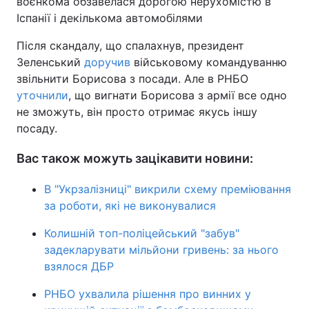
воєнкома обзавелася дорогою нерухомістю в
Іспанії і декількома автомобілями
Після скандалу, що спалахнув, президент
Зеленський
доручив
військовому командуванню
звільнити Борисова з посади. Але в РНБО
уточнили
, що вигнати Борисова з армії все одно
не зможуть, він просто отримає якусь іншу
посаду.
Вас також можуть зацікавити новини:
В "Укрзалізниці" викрили схему преміювання
за роботи, які не виконувалися
Колишній топ-поліцейський "забув"
задекларувати мільйони гривень: за нього
взялося ДБР
РНБО ухвалила рішення про винних у