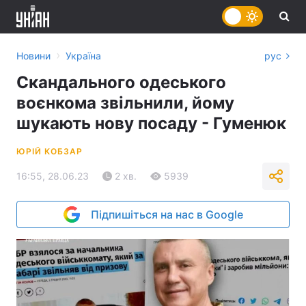
›
Новини
Україна
рус
Скандального одеського
воєнкома звільнили, йому
шукають нову посаду - Гуменюк
ЮРІЙ КОБЗАР
16:55, 28.06.23
2 хв.
5939
Підпишіться на нас в Google