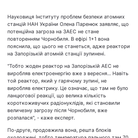
Науковиця Інституту проблем безпеки атомних
станцій НАН України Олена Паренюк заявляє, що
потенційна загроза на ЗАЕС не стане
повторенням Чорнобиля. В ефірі 1+1 вона
пояснила, що цього не станеться, адже реактори
на Запорізькій атомній станції зупинені.
"Тобто жоден реактор на Запорізькій АЕС не
виробляв електроенергію вже з вересня... Навіть
той реактор, який у гарячому зупині, не
виробляв електрику. Це означає, що там не було
ланцюгової реакції, що велика кількість
короткоживучих радіонуклідів, які становили
величезну загрозу після Чорнобиля, вже
розпалася", - каже експерт.
По-друге, продовжила вона, решта блоків
охолоджені, тобто температура пального там 70