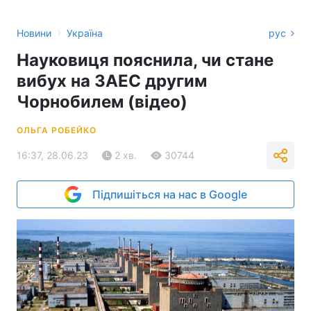
›
Новини
Україна
рус
Науковиця пояснила, чи стане
вибух на ЗАЕС другим
Чорнобилем (відео)
ОЛЬГА РОБЕЙКО
16:37, 28.06.23
2 хв.
30744
Підпишіться на нас в Google