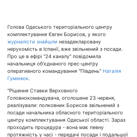
Головна
Війна
Голова Одеського територіального центру
комплектування Євген Борисов, у якого
Україна
Політика
журналісти знайшли
незадекларовану
нерухомість в Іспанії, вже звільнений з посади.
Економіка
Світ
Про це в ефірі "24 каналу" повідомила
начальниця об'єднаного прес-центру
Спорт
Наука
оперативного командування "Південь"
Наталія
Гуменюк
.
Техно і зв'язок
Лайт
"Рішення Ставки Верховного
Зброя
Інциденти
Головнокомандувача, оголошене 23 червня,
реалізували: полковник Борисов звільнений з
Здоров'я
Туризм
посади начальника обласного територіального
центру комплектування Одеської області. Зараз
Цікавинки
Погода
проходить процедура - вона має певну
Екологія
Регіони
протяжність у часі - передачі посади і подальшої