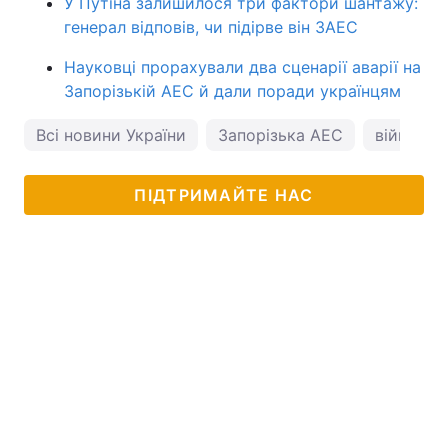
У Путіна залишилося три фактори шантажу:
генерал відповів, чи підірве він ЗАЕС
Науковці прорахували два сценарії аварії на
Запорізькій АЕС й дали поради українцям
Всі новини України
Запорізька АЕС
війна в У
ПІДТРИМАЙТЕ НАС