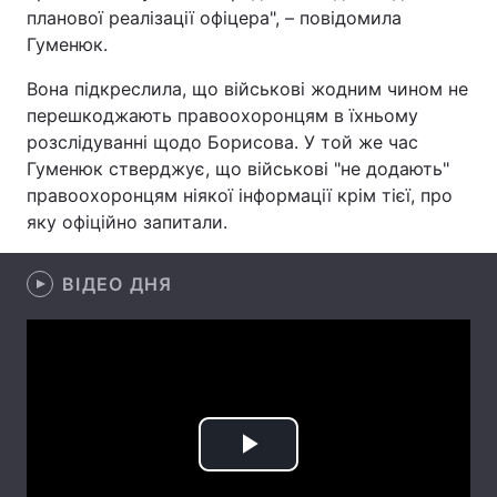
планової реалізації офіцера", – повідомила
Лонгріди
Гуменюк.
Вона підкреслила, що військові жодним чином не
Відео з Youtube
Статті
перешкоджають правоохоронцям в їхньому
розслідуванні щодо Борисова. У той же час
Інтерв'ю
Думки
Гуменюк стверджує, що військові "не додають"
правоохоронцям ніякої інформації крім тієї, про
Архів
Вакансії
яку офіційно запитали.
Контакти
ВІДЕО ДНЯ
Послуги
Play