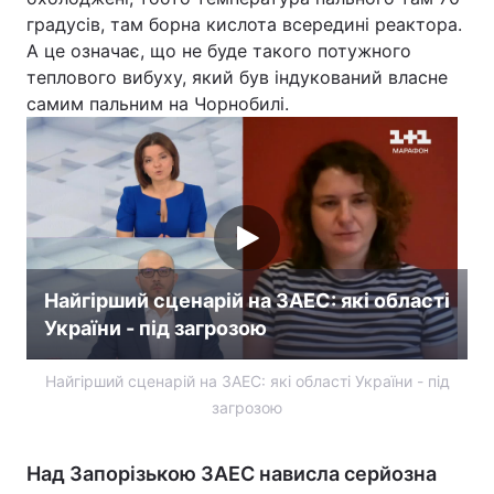
градусів, там борна кислота всередині реактора.
А це означає, що не буде такого потужного
теплового вибуху, який був індукований власне
самим пальним на Чорнобилі.
Найгірший сценарій на ЗАЕС: які області
України - під загрозою
Найгірший сценарій на ЗАЕС: які області України - під
загрозою
Над Запорізькою ЗАЕС нависла серйозна