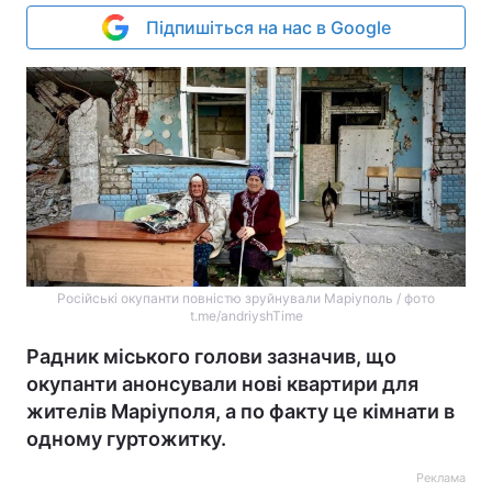
Підпишіться на нас в Google
Російські окупанти повністю зруйнували Маріуполь / фото
t.me/andriyshTime
Радник міського голови зазначив, що
окупанти анонсували нові квартири для
жителів Маріуполя, а по факту це кімнати в
одному гуртожитку.
Реклама