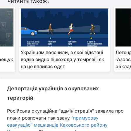
ЧИТАЙТЕ ТАКОЖ:
Українцям пояснили, з якої відстані
Легенд
ерещук
водію видно пішохода у темряві і як
"Азовс
на це впливає одяг
обклад
Депортація українців з окупованих
територій
Російська окупаційна "адміністрація" заявила про
плани розпочати так звану
"примусову
евакуацію" мешканців Каховського району