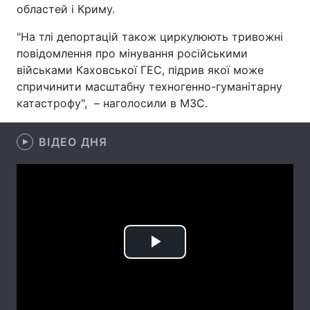
областей і Криму.
Лонгріди
"На тлі депортацій також циркулюють тривожні
повідомлення про мінування російськими
Відео з Youtube
Статті
військами Каховської ГЕС, підрив якої може
спричинити масштабну техногенно-гуманітарну
Інтерв'ю
Думки
катастрофу", – наголосили в МЗС.
Архів
Вакансії
ВІДЕО ДНЯ
Контакти
Послуги
Play
Video