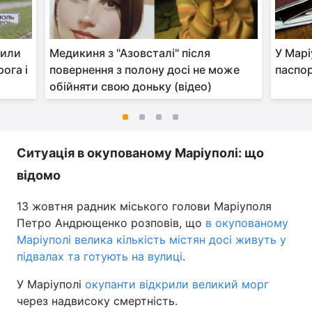
пили
Медикиня з "Азовсталі" після
У Марі
ога і
повернення з полону досі не може
паспор
обійняти свою доньку (відео)
Ситуація в окупованому Маріуполі: що
відомо
13 жовтня радник міського голови Маріуполя
Петро Андрющенко розповів, що
в окупованому
Маріуполі велика кількість містян досі живуть у
підвалах та готують на вулиці
.
У Маріуполі
окупанти відкрили великий морг
через надвисоку смертність.