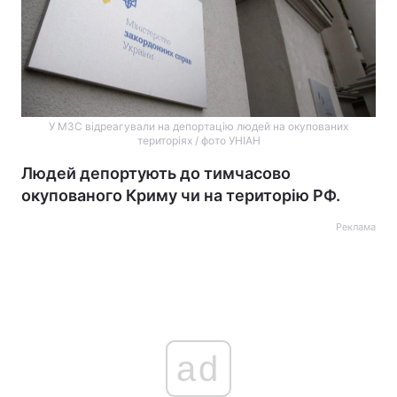
У МЗС відреагували на депортацію людей на окупованих
територіях / фото УНІАН
Людей депортують до тимчасово
окупованого Криму чи на територію РФ.
Реклама
ad