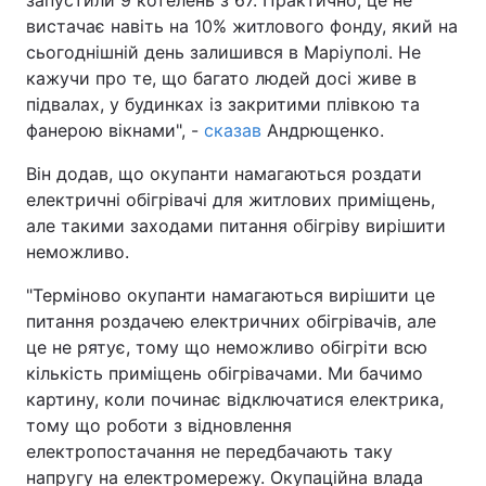
запустили 9 котелень з 67. Практично, це не
вистачає навіть на 10% житлового фонду, який на
сьогоднішній день залишився в Маріуполі. Не
кажучи про те, що багато людей досі живе в
підвалах, у будинках із закритими плівкою та
фанерою вікнами", -
сказав
Андрющенко.
Він додав, що окупанти намагаються роздати
електричні обігрівачі для житлових приміщень,
але такими заходами питання обігріву вирішити
неможливо.
"Терміново окупанти намагаються вирішити це
питання роздачею електричних обігрівачів, але
це не рятує, тому що неможливо обігріти всю
кількість приміщень обігрівачами. Ми бачимо
картину, коли починає відключатися електрика,
тому що роботи з відновлення
електропостачання не передбачають таку
напругу на електромережу. Окупаційна влада