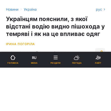
›
Новини
Україна
рус
Українцям пояснили, з якої
відстані водію видно пішохода у
темряві і як на це впливає одяг
ІРИНА ПОГОРІЛА
21:52, 03.11.22
3 хв.
3896
RU
МОВА
ГОЛОВНА
РОЗДІЛИ
ПОГОДА
ЛАЙТ
Підпишіться на нас в Google