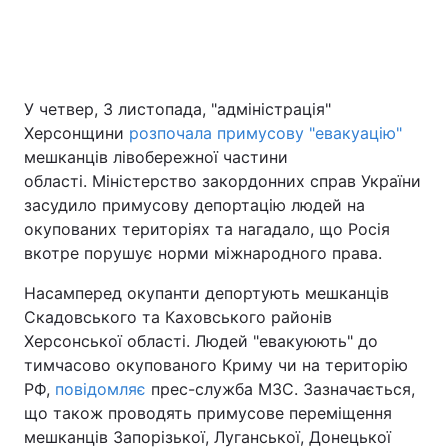
Головна
Війна
У четвер, 3 листопада, "адміністрація"
Україна
Політика
Херсонщини
розпочала примусову "евакуацію"
мешканців лівобережної частини
Економіка
Світ
області. Міністерство закордонних справ України
засудило примусову депортацію людей на
Спорт
Наука
окупованих територіях та нагадало, що Росія
вкотре порушує норми міжнародного права.
Техно і зв'язок
Лайт
Насамперед окупанти депортують мешканців
Зброя
Інциденти
Скадовського та Каховського районів
Херсонської області. Людей "евакуюють" до
Здоров'я
Туризм
тимчасово окупованого Криму чи на територію
РФ,
повідомляє
прес-служба МЗС. Зазначається,
Цікавинки
Погода
що також проводять примусове переміщення
мешканців Запорізької, Луганської, Донецької
Екологія
Регіони