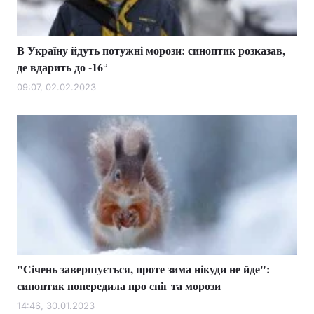
В Україну йдуть потужні морози: синоптик розказав,
де вдарить до -16°
09:07, 02.02.2023
"Січень завершується, проте зима нікуди не йде":
синоптик попередила про сніг та морози
14:46, 30.01.2023