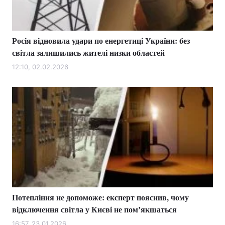
Росія відновила удари по енергетиці України: без
Головна
Війна
світла залишились жителі низки областей
Україна
Політика
12:10, 02.02.2026
Економіка
Світ
Спорт
Наука
Техно і зв'язок
Лайт
Зброя
Інциденти
Здоров'я
Туризм
Потепління не допоможе: експерт пояснив, чому
Цікавинки
Погода
відключення світла у Києві не помʼякшаться
Екологія
Регіони
16:57, 23.01.2026