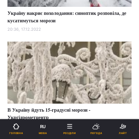
Україну накриє похолодання: синоптик розповіла, де
кусатимуться морози
20:36, 17.12.2022
В Україну йдуть 15-градусні морози -
Укргідрометцентр
09:03, 13.12.2022
RU
МОВА
ГОЛОВНА
РОЗДІЛИ
ПОГОДА
ЛАЙТ