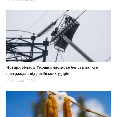
Лонгріди
Відео з Youtube
Статті
Інтерв'ю
Думки
Архів
Вакансії
Контакти
Чотири області України частково без світла: хто
Послуги
постраждав від російських ударів
11:46, 23.01.2026