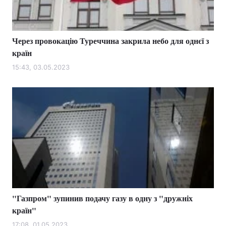
Через провокацію Туреччина закрила небо для однєї з
Головна
Війна
країн
Україна
Політика
15:43, 03.05.2023
Економіка
Світ
Спорт
Наука
Техно і зв'язок
Лайт
Зброя
Інциденти
Здоров'я
Туризм
"Газпром" зупинив подачу газу в одну з "дружніх
Цікавинки
Погода
країн"
Екологія
Регіони
17:08, 01.05.2023