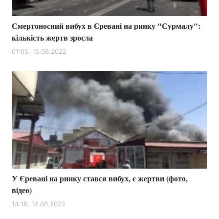
Смертоносний вибух в Єревані на ринку "Сурмалу":
кількість жертв зросла
01:05, 15.08.2022
У Єревані на ринку стався вибух, є жертви (фото,
відео)
14:18, 14.08.2022