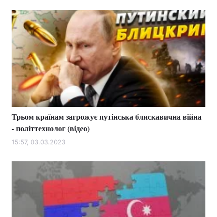
Трьом країнам загрожує путінська блискавична війна
- політтехнолог (відео)
15:57, 03.03.2023