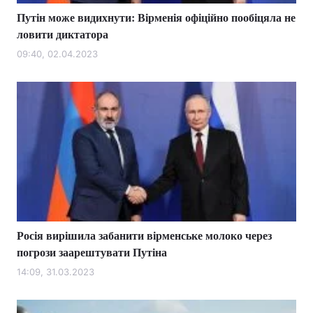
Путін може видихнути: Вірменія офіційно пообіцяла не
ловити диктатора
09:40, 02.04.2023
Росія вирішила забанити вірменське молоко через
погрози заарештувати Путіна
14:09, 31.03.2023