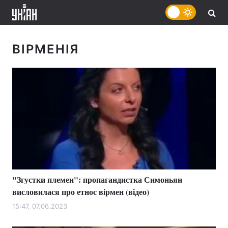
ВІРМЕНІЯ
"Згустки племен": пропагандистка Симоньян
висловилася про етнос вірмен (відео)
15:47, 07.06.2023