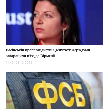
Російській пропагандистці і депутату Держдуми
заборонили в'їзд до Вірменії
11:49, 26.10.2022