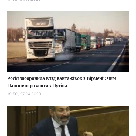
Лонгріди
Відео з Youtube
Статті
Інтерв'ю
Думки
Архів
Вакансії
Контакти
Росія заборонила в'їзд вантажівок з Вірменії: чим
Послуги
Пашинян розлютив Путіна
19:50, 27.04.2023