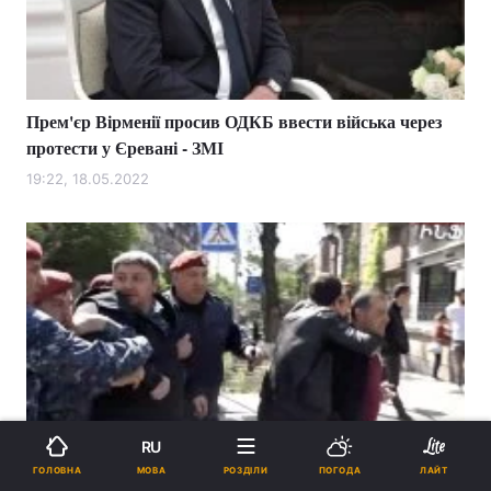
Прем'єр Вірменії просив ОДКБ ввести війська через
протести у Єревані - ЗМІ
19:22, 18.05.2022
RU
Вірменію охопили протести проти прем'єра Пашиняна,
МОВА
ГОЛОВНА
РОЗДІЛИ
ПОГОДА
ЛАЙТ
мітингувальників "пакують" сотнями (відео)