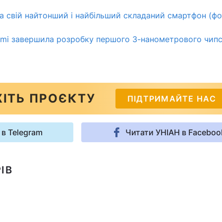
 свій найтонший і найбільший складаний смартфон (фо
aomi завершила розробку першого 3-нанометрового чип
ІТЬ ПРОЄКТУ
ПІДТРИМАЙТЕ НАС
 в Telegram
Читати УНІАН в Faceboo
ІВ