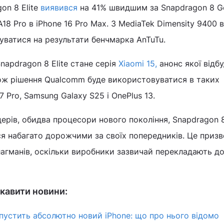
on 8 Elite
виявився
на 41% швидшим за Snapdragon 8 Ge
18 Pro в iPhone 16 Pro Max. З MediaTek Dimensity 9400 
туватися на результати бенчмарка AnTuTu.
apdragon 8 Elite стане серія
Xiaomi 15,
анонс якої відб
ж рішення Qualcomm буде використовуватися в таких
 Pro, Samsung Galaxy S25 і OnePlus 13.
дерів, обидва процесори нового покоління, Snapdragon 8
ся набагато дорожчими за своїх попередників. Це призв
агманів, оскільки виробники зазвичай перекладають до
кавити новини:
ипустить абсолютно новий iPhone: що про нього відомо