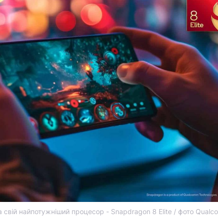
свій найпотужніший процесор - Snapdragon 8 Elite / фото Qual