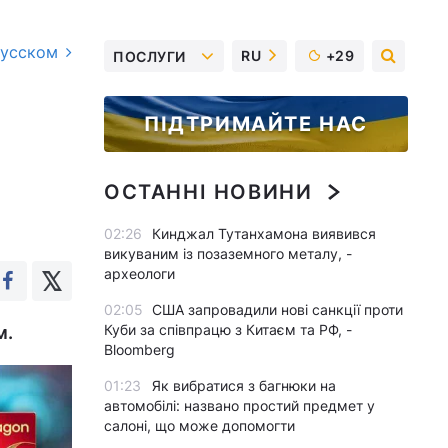
русском
RU
+29
ПОСЛУГИ
ПІДТРИМАЙТЕ НАС
ОСТАННІ НОВИНИ
02:26
Кинджал Тутанхамона виявився
викуваним із позаземного металу, -
археологи
02:05
США запровадили нові санкції проти
Куби за співпрацю з Китаєм та РФ, -
м.
Bloomberg
01:23
Як вибратися з багнюки на
автомобілі: названо простий предмет у
салоні, що може допомогти