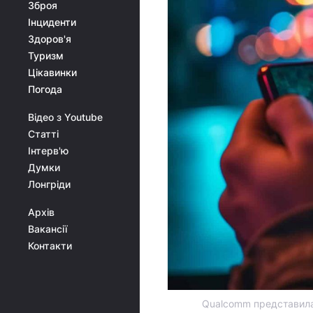
Зброя
Інциденти
Здоров'я
Туризм
Цікавинки
Погода
Відео з Youtube
Статті
Інтерв'ю
Думки
Лонгріди
Архів
Вакансії
Контакти
Qualcomm представила 