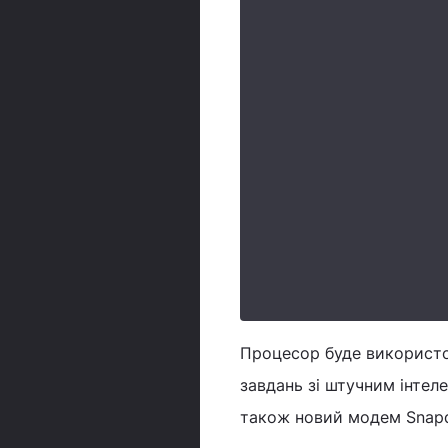
Процесор буде використо
завдань зі штучним інтел
також новий модем Snapdr