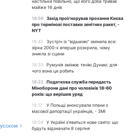
настільки повільно, що його доба триває
майже 16 днів
18:56
Захід проігнорував прохання Києва
про термінові поставки зенітних ракет, -
NYT
18:42
Зустріч із "відьмою" змінила все:
зірка 2000-х вперше розкрила, чому
зникла зі сцени
18:30
Румунія змінює течію Дунаю: для
чого вона це робить
18:22
Податкова служба передасть
Міноборони дані про чоловіків 18–60
років: що вирішив уряд
18:17
У Польщі анонсували плани з
масової депортації українців, - ЗМІ
18:04
У Україні з'явиться нове свято: що
русском
будуть відзначати 8 серпня