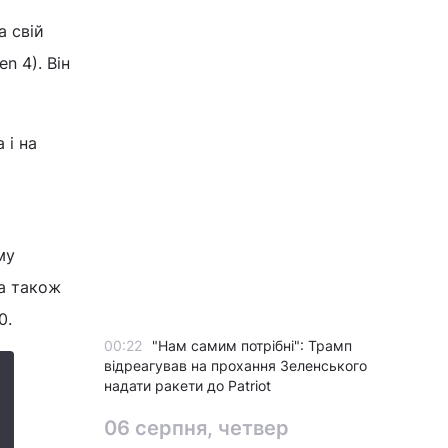
а свій
n 4). Він
 і на
му
а також
0.
00:22
"Нам самим потрібні": Трамп
відреагував на прохання Зеленського
надати ракети до Patriot
06 серпня, четвер