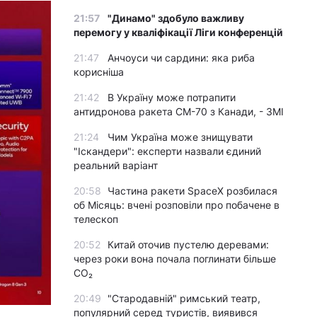
21:57
"Динамо" здобуло важливу
перемогу у кваліфікації Ліги конференцій
21:47
Анчоуси чи сардини: яка риба
корисніша
21:42
В Україну може потрапити
антидронова ракета CM-70 з Канади, - ЗМІ
21:24
Чим Україна може знищувати
"Іскандери": експерти назвали єдиний
реальний варіант
20:58
Частина ракети SpaceX розбилася
об Місяць: вчені розповіли про побачене в
телескоп
20:52
Китай оточив пустелю деревами:
через роки вона почала поглинати більше
CO₂
20:49
"Стародавній" римський театр,
популярний серед туристів, виявився