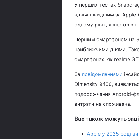
У перших тестах Snapdrag
вдвічі швидшим за Apple A
одному рівні, якщо орієн
Першим смартфоном на Sn
найближчими днями. Тако
смартфонах, як realme GT7
За
повідомленнями
інсай
Dimensity 9400, виявлять
подорожчання Android-фл
витрати на споживача.
Вас також можуть заці
Apple у 2025 році в