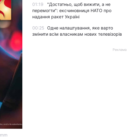
01:19
"Достатньо, щоб вижити, а не
перемогти": ексчиновниця НАТО про
надання ракет Україні
00:25
Одне налаштування, яке варто
змінити всім власникам нових телевізорів
Реклама
comm