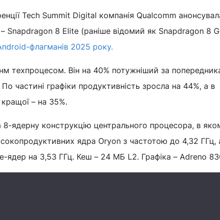
енції Tech Summit Digital компанія Qualcomm анонсувал
 Snapdragon 8 Elite (раніше відомий як Snapdragon 8 Ge
Android-флагманів 2025 року.
нм техпроцесом. Він на 40% потужніший за попередника
По частині графіки продуктивність зросла на 44%, а в
 кращої – на 35%.
а 8-ядерну конструкцію центрального процесора, в яко
сокопродуктивних ядра Oryon з частотою до 4,32 ГГц, 
-ядер на 3,53 ГГц. Кеш – 24 МБ L2. Графіка – Adreno 83