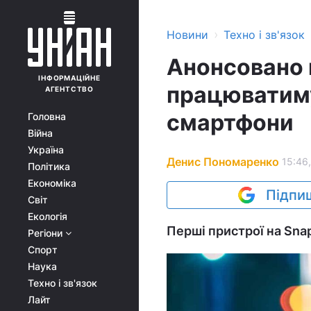
›
Новини
Техно і зв'язок
Анонсовано 
ІНФОРМАЦІЙНЕ
працюватиму
АГЕНТСТВО
смартфони
Головна
Війна
Україна
Денис Пономаренко
15:46,
Політика
Економіка
Підпиш
Світ
Екологія
Перші пристрої на Sna
Регіони
Спорт
Наука
Техно і зв'язок
Лайт