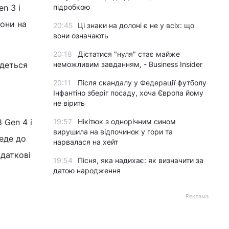
n 3 і
підробкою
вони на
20:45
Ці знаки на долоні є не у всіх: що
вони означають
20:18
Дістатися "нуля" стає майже
удеться
неможливим завданням, - Business Insider
20:11
Після скандалу у Федерації футболу
Інфантіно зберіг посаду, хоча Європа йому
не вірить
 Gen 4 і
19:57
Нікітюк з однорічним сином
вирушила на відпочинок у гори та
еде до
нарвалася на хейт
даткові
19:54
Пісня, яка надихає: як визначити за
датою народження
Реклама