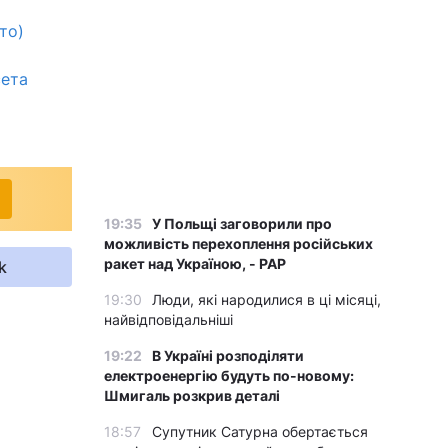
то)
сета
19:35
У Польщі заговорили про
можливість перехоплення російських
ракет над Україною, - PAP
k
19:30
Люди, які народилися в ці місяці,
найвідповідальніші
19:22
В Україні розподіляти
електроенергію будуть по-новому:
Шмигаль розкрив деталі
18:57
Супутник Сатурна обертається