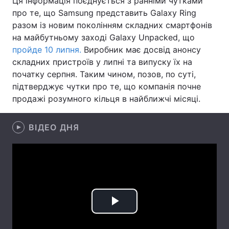
Ця інформація поєднується з ранніми чутками
про те, що Samsung представить Galaxy Ring
Лонгріди
разом із новим поколінням складних смартфонів
на майбутньому заході Galaxy Unpacked, що
Відео з Youtube
Статті
пройде 10 липня.
Виробник має досвід анонсу
складних пристроїв у липні та випуску їх на
Інтерв'ю
Думки
початку серпня. Таким чином, позов, по суті,
підтверджує чутки про те, що компанія почне
Архів
Вакансії
продажі розумного кільця в найближчі місяці.
Контакти
ВІДЕО ДНЯ
Послуги
Play