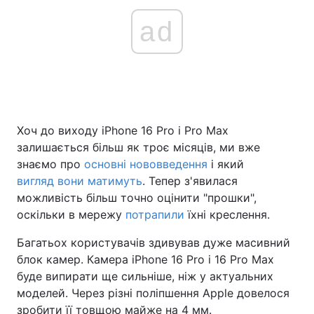
ad
Хоч до виходу iPhone 16 Pro і Pro Max
залишається більш як троє місяців, ми вже
знаємо про
основні нововведення
і який
вигляд
вони матимуть
. Тепер з'явилася
можливість більш точно оцінити "прошки",
оскільки в мережу
потрапили
їхні креслення.
Багатьох користувачів здивував дуже масивний
блок камер. Камера iPhone 16 Pro і 16 Pro Max
буде випирати ще сильніше, ніж у актуальних
моделей. Через різні поліпшення Apple довелося
зробити її товщою майже на 4 мм.