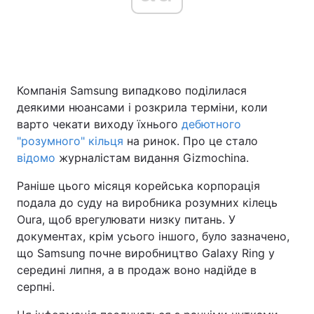
Головна
Війна
Компанія Samsung випадково поділилася
Україна
Політика
деякими нюансами і розкрила терміни, коли
Економіка
Світ
варто чекати виходу їхнього
дебютного
"розумного" кільця
на ринок. Про це стало
Спорт
Наука
відомо
журналістам видання Gizmochina.
Техно і зв'язок
Лайт
Раніше цього місяця корейська корпорація
подала до суду на виробника розумних кілець
Зброя
Інциденти
Oura, щоб врегулювати низку питань. У
документах, крім усього іншого, було зазначено,
Здоров'я
Туризм
що Samsung почне виробництво Galaxy Ring у
середині липня, а в продаж воно надійде в
Цікавинки
Погода
серпні.
Екологія
Регіони