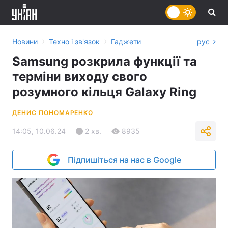
›
›
Новини
Техно і зв'язок
Гаджети
рус
Samsung розкрила функції та
терміни виходу свого
розумного кільця Galaxy Ring
ДЕНИС ПОНОМАРЕНКО
14:05, 10.06.24
2 хв.
8935
Підпишіться на нас в Google