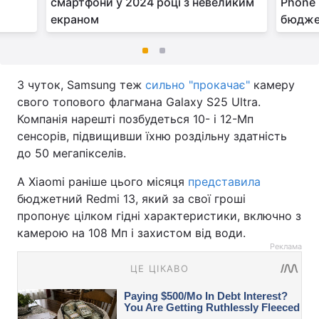
смартфони у 2024 році з невеликим
Phone 
екраном
бюдже
З чуток, Samsung теж
сильно "прокачає"
камеру
свого топового флагмана Galaxy S25 Ultra.
Компанія нарешті позбудеться 10- і 12-Мп
сенсорів, підвищивши їхню роздільну здатність
до 50 мегапікселів.
А Xiaomi раніше цього місяця
представила
бюджетний Redmi 13, який за свої гроші
пропонує цілком гідні характеристики, включно з
камерою на 108 Мп і захистом від води.
Реклама