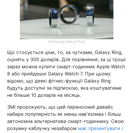
Samsung Galaxy Ring
Що стосується ціни, то, за чутками, Galaxy Ring,
оцінять у 300 доларів. Для порівняння, за ці гроші
зараз можна купити смарт-годинник Apple Watch
8 або прийдешні Galaxy Watch 7. При цьому
відомо, що деякі фітнес-функції Galaxy Ring
будуть доступні за підпискою, яка коштуватиме
не більше 10 доларів на місяць.
ЗМІ пророкують, що цей переносний девайс
набере популярність як менш нав'язлива і більш
автономна альтернатива смарт-годиннику. Свою
розумну каблучку незабаром
має презентувати і