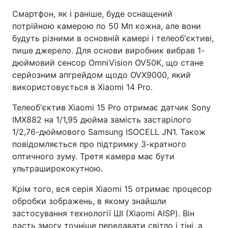
Смартфон, як і раніше, буде оснащений
потрійною камерою по 50 Мп кожна, але вони
будуть різними в основній камері і телеоб'єктиві,
пише джерело. Для основи виробник вибрав 1-
дюймовий сенсор OmniVision OV50K, що стане
серйозним апгрейдом щодо OVX9000, який
використовується в Xiaomi 14 Pro.
Телеоб'єктив Xiaomi 15 Pro отримає датчик Sony
IMX882 на 1/1,95 дюйма замість застарілого
1/2,76-дюймового Samsung ISOCELL JN1. Також
повідомляється про підтримку 3-кратного
оптичного зуму. Третя камера має бути
ультраширококутною.
Крім того, вся серія Xiaomi 15 отримає процесор
обробки зображень, в якому знайшли
застосування технології ШІ (Xiaomi AISP). Він
дасть змогу точніше передавати світло і тіні, а