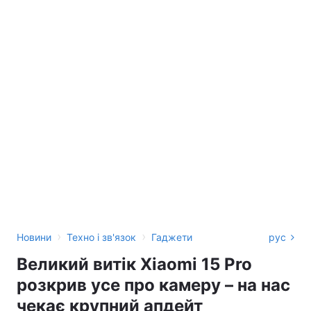
›
›
Новини
Техно і зв'язок
Гаджети
рус
Великий витік Xiaomi 15 Pro
розкрив усе про камеру – на нас
чекає крупний апдейт