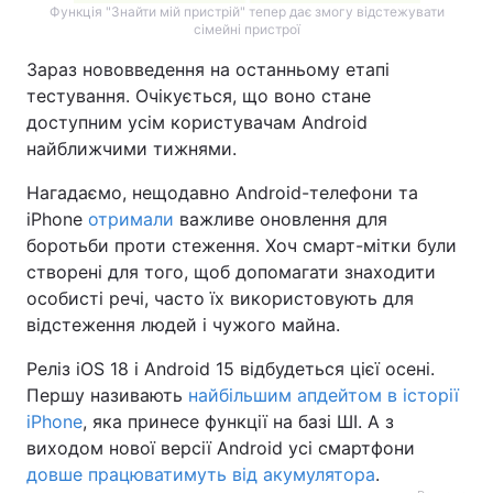
Функція "Знайти мій пристрій" тепер дає змогу відстежувати
сімейні пристрої
Зараз нововведення на останньому етапі
тестування. Очікується, що воно стане
доступним усім користувачам Android
найближчими тижнями.
Нагадаємо, нещодавно Android-телефони та
iPhone
отримали
важливе оновлення для
боротьби проти стеження. Хоч смарт-мітки були
створені для того, щоб допомагати знаходити
особисті речі, часто їх використовують для
відстеження людей і чужого майна.
Реліз iOS 18 і Android 15 відбудеться цієї осені.
Першу називають
найбільшим апдейтом в історії
iPhone
, яка принесе функції на базі ШІ. А з
виходом нової версії Android усі смартфони
довше працюватимуть від акумулятора
.