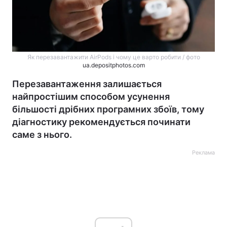
Як перезавантажити AirPods і чому це варто робити / фото
ua.depositphotos.com
Перезавантаження залишається
найпростішим способом усунення
більшості дрібних програмних збоїв, тому
діагностику рекомендується починати
саме з нього.
Реклама