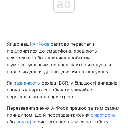
ad
Головна
Війна
Україна
Політика
Якщо ваші
AirPods
раптово перестали
Економіка
Світ
підключатися до смартфона, працюють
некоректно або з'явилися проблеми з
Спорт
Наука
шумозаглушенням, не поспішайте виконувати
повне скидання до заводських налаштувань.
Техно і зв'язок
Лайт
Як
зазначають
фахівці BGR, у більшості випадків
Зброя
Інциденти
спочатку варто спробувати звичайне
перезавантаження пристрою.
Здоров'я
Туризм
Перезавантаження AirPods працює за тим самим
Цікавинки
Погода
принципом, що й перезавантаження
смартфона
або
роутера
: система оновлює свою роботу,
Екологія
Регіони