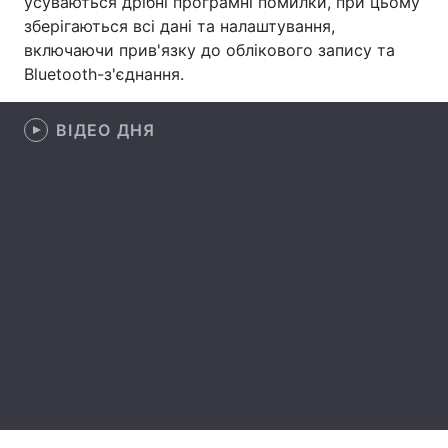
усуваються дрібні програмні помилки, при цьому
зберігаються всі дані та налаштування,
Лонгріди
включаючи прив'язку до облікового запису та
Bluetooth-з'єднання.
Відео з Youtube
Статті
ВІДЕО ДНЯ
Інтерв'ю
Думки
Архів
Вакансії
Контакти
Послуги