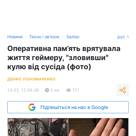
›
›
Новини
Техно і зв'язок
Залізо
рус
Оперативна пам’ять врятувала
життя геймеру, "зловивши"
кулю від сусіда (фото)
ДЕНИС ПОНОМАРЕНКО
13:33, 12.06.26
2 хв.
717
Підпишіться на нас в Google