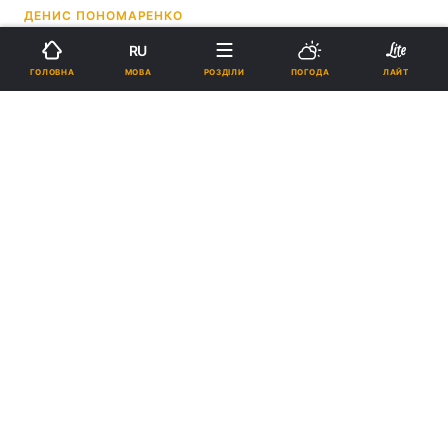
ДЕНИС ПОНОМАРЕНКО
RU
12:49, 12.06.26
2 хв.
466
МОВА
ГОЛОВНА
РОЗДІЛИ
ПОГОДА
ЛАЙТ
Підпишіться на нас в Google
Гравці Pokemon Go допомогли навчити штучний інтелект для
військових дронів / колаж УНІАН, фото
ua.depositphotos.com
За 10 років користувачі з усього світу
завантажили близько 30 млрд сканів різних