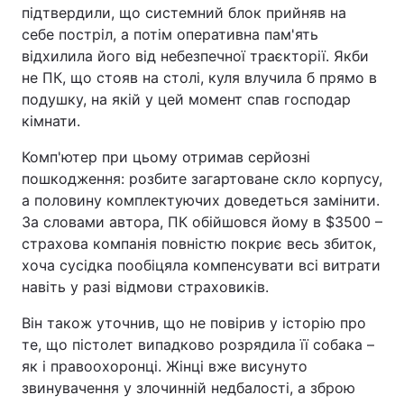
підтвердили, що системний блок прийняв на
себе постріл, а потім оперативна пам'ять
відхилила його від небезпечної траєкторії. Якби
не ПК, що стояв на столі, куля влучила б прямо в
подушку, на якій у цей момент спав господар
кімнати.
Комп'ютер при цьому отримав серйозні
пошкодження: розбите загартоване скло корпусу,
а половину комплектуючих доведеться замінити.
За словами автора, ПК обійшовся йому в $3500 –
страхова компанія повністю покриє весь збиток,
хоча сусідка пообіцяла компенсувати всі витрати
навіть у разі відмови страховиків.
Він також уточнив, що не повірив у історію про
те, що пістолет випадково розрядила її собака –
як і правоохоронці. Жінці вже висунуто
звинувачення у злочинній недбалості, а зброю