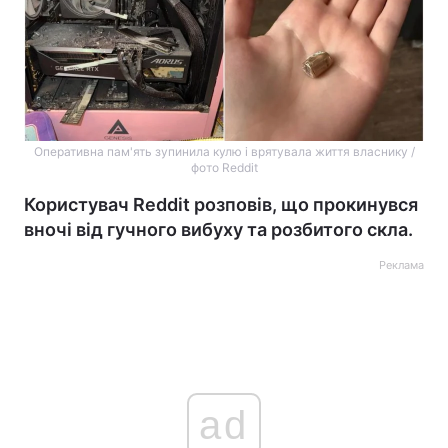
Оперативна пам'ять зупинила кулю і врятувала життя власнику /
фото Reddit
Користувач Reddit розповів, що прокинувся
вночі від гучного вибуху та розбитого скла.
Реклама
ad