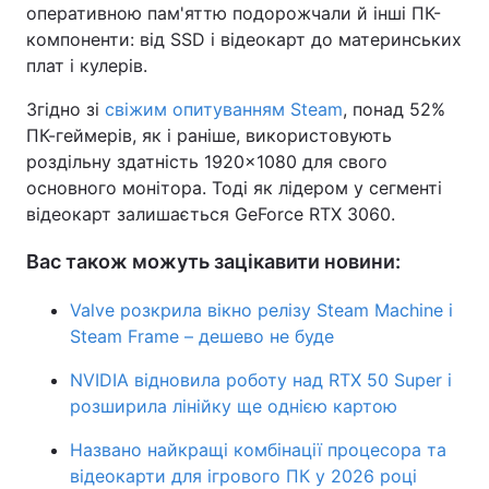
оперативною пам'яттю подорожчали й інші ПК-
компоненти: від SSD і відеокарт до материнських
плат і кулерів.
Згідно зі
свіжим опитуванням Steam
, понад 52%
ПК-геймерів, як і раніше, використовують
роздільну здатність 1920×1080 для свого
основного монітора. Тоді як лідером у сегменті
відеокарт залишається GeForce RTX 3060.
Вас також можуть зацікавити новини:
Valve розкрила вікно релізу Steam Machine і
Steam Frame – дешево не буде
NVIDIA відновила роботу над RTX 50 Super і
розширила лінійку ще однією картою
Названо найкращі комбінації процесора та
відеокарти для ігрового ПК у 2026 році