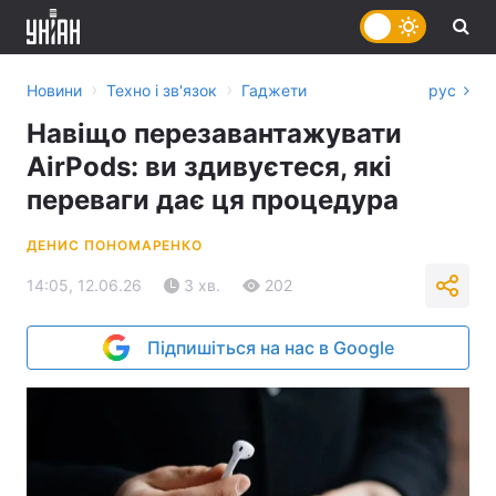
›
›
Новини
Техно і зв'язок
Гаджети
рус
Навіщо перезавантажувати
AirPods: ви здивуєтеся, які
переваги дає ця процедура
ДЕНИС ПОНОМАРЕНКО
14:05, 12.06.26
3 хв.
202
Підпишіться на нас в Google