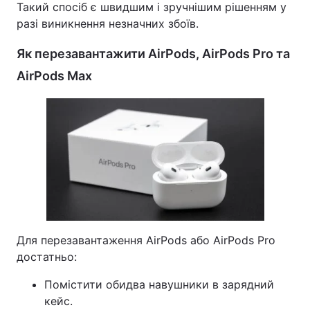
Такий спосіб є швидшим і зручнішим рішенням у
разі виникнення незначних збоїв.
Тема оформлення
Як перезавантажити AirPods, AirPods Pro та
AirPods Max
Для перезавантаження AirPods або AirPods Pro
достатньо:
Помістити обидва навушники в зарядний
кейс.