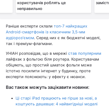
користувачів роблять це
заміст
неправильно
Раніше експерти склали
топ-7 найкращих
Android-смартфонів із класичним 3,5-мм
аудіороз'ємом
. Серед них є як бюджетні моделі,
так і преміум-флагмани.
УНІАН розповідав, що в мережі
став популярним
лайфхак з фольгою біля роутера. Користувачам
обіцяють, що простий шматок фольги може
істотно посилити інтернет у будинку, проте
експерти пояснюють: у ефекту є нюанси.
Вас також можуть зацікавити новини:
Ці старі iPad працюють не гірше за нові, а
коштують дешевше: 4 найвигідніші моделі